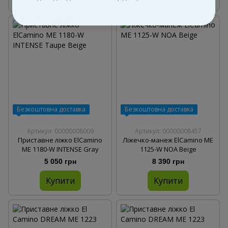
Безкоштовна доставка
Безкоштовна доставка
Артикул: 00000008009
Артикул: 00000008457
Приставне ліжко ElCamino
Ліжечко-манеж ElCamino ME
ME 1180-W INTENSE Gray
1125-W NOA Beige
5 050 грн
8 390 грн
Купити
Купити