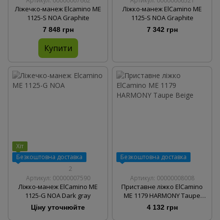
Артикул: 00000007662
Артикул: 00000006521
Ліжечко-манеж Elcamino ME
Ліжко-манеж ElCamino ME
1125-S NOA Graphite
1125-S NOA Graphite
7 848 грн
7 342 грн
Купити
Хіт
Безкоштовна доставка
Безкоштовна доставка
2
Артикул: 00000007590
Артикул: 00000008008
Ліжко-манеж ElCamino ME
Приставне ліжко ElCamino
1125-G NOA Dark gray
ME 1179 HARMONY Taupe
Beige
Ціну уточнюйте
4 132 грн