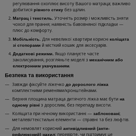
регулювання охоплює висоту Вашого матраца; важливо
добитися
без щілин.
рівного стику
Уточніть розмір і можливість зняти
Матрац і текстиль.
чохол для прання; наявність бавовняної підкладки —
плюс до комфорту.
Для невеликої квартири корисні
Мобільність.
коліщата
й місткий кошик для аксесуарів.
зі стопорами
Якщо плануєте часте
Додаткові режими.
заколисування, розгляньте моделі з
механічним або
.
електронним укачуванням
Безпека та використання
Завжди фіксуйте ліжечко
до дорослого ліжка
комплектними ременями/кронштейнами.
Верхня площина матраца дитячого ліжка має бути
на
з дорослим, без перепаду висоти.
одному рівні
Коліщата при нічному використанні —
;
заблоковані
металеві/текстильні елементи — справні та без люфтів.
Для немовлят корисний
антивідливний (анти-
: перевірте, чи підтримує це
рефлюксний) нахил