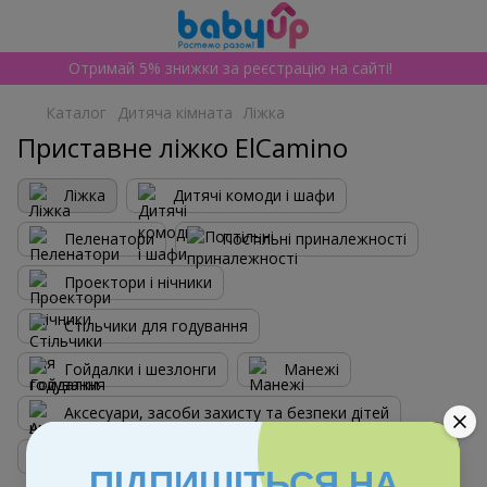
Отримай 5% знижки за реєстрацію на сайті!
Каталог
Дитяча кімната
Ліжка
Приставне ліжко ElCamino
Ліжка
Дитячі комоди і шафи
Пеленатори
Постільні приналежності
Проектори і нічники
Стільчики для годування
Гойдалки і шезлонги
Манежі
Аксесуари, засоби захисту та безпеки дітей
Парти, столики та стільці
ПІДПИШІТЬСЯ НА