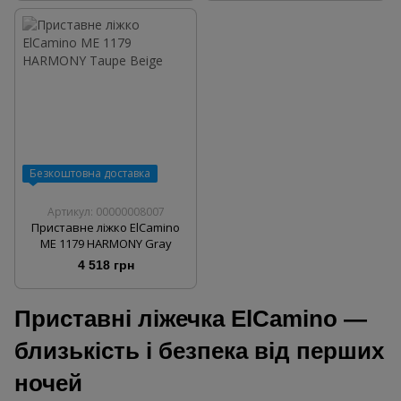
Безкоштовна доставка
Артикул: 00000008007
Приставне ліжко ElCamino
ME 1179 HARMONY Gray
4 518 грн
Приставні ліжечка
ElCamino
—
близькість і безпека від перших
ночей