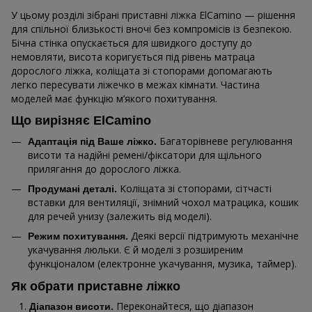
У цьому розділі зібрані приставні ліжка ElCamino — рішення
для спільної близькості вночі без компромісів із безпекою.
Бічна стінка опускається для швидкого доступу до
немовляти, висота коригується під рівень матраца
дорослого ліжка, коліщата зі стопорами допомагають
легко пересувати ліжечко в межах кімнати. Частина
моделей має функцію м’якого похитування.
Що вирізняє ElCamino
Багаторівневе регулювання
Адаптація під Ваше ліжко.
висоти та надійні ремені/фіксатори для щільного
прилягання до дорослого ліжка.
Коліщата зі стопорами, сітчасті
Продумані деталі.
вставки для вентиляції, знімний чохол матрацика, кошик
для речей унизу (залежить від моделі).
Деякі версії підтримують механічне
Режим похитування.
укачування люльки. Є й моделі з розширеним
функціоналом (електронне укачування, музика, таймер).
Як обрати приставне ліжко
Переконайтеся, що діапазон
Діапазон висоти.