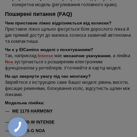
конкретна модель (регулювання головного краю).
Поширені питання (FAQ)
Чим приставне ліжко відрізняється від колиски?
Приставне ліжко щільно фіксується біля дорослого ліжка й
дає прямий доступ до малюка; колиска зазвичай автономна
та компактніша.
Чи є у ElCamino моделі з похитуванням?
Так, наприклад
має
, а лінійка
Intense
механічне укачування
зустрічається з розширеним електронним
Noa
функціоналом у ритейлерів. Уточнюйте в картці моделі.
На що звернути увагу під час монтажу?
Звіряйтеся з інструкцією саме Вашої моделі: рівень висоти,
фіксацію ременями, блокування коліс, відсутність щілин між
ліжками.
Модельна лінійка:
ME 1179 HARMONY
ME 1180-W INTENSE
ME 1125-G NOA