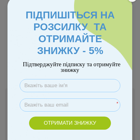
ПІДПИШІТЬСЯ НА
РОЗСИЛКУ ТА
Хіт
Безкоштовна доставка
ОТРИМАЙТЕ
ЗНИЖКУ - 5%
Колір
Підтверджуйте підписку та отримуйте
знижку
Немає в наявності
Ціну уточнюйте
*
ОТРИМАТИ ЗНИЖКУ
Повідомити, коли з'явиться