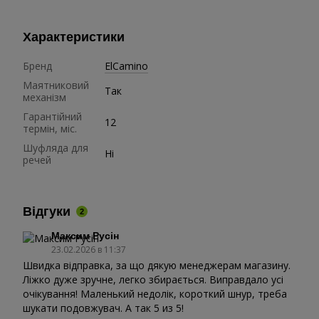
Характеристики
Бренд
ElCamino
Маятниковий
Так
механізм
Гарантійний
12
термін, міс.
Шуфляда для
Ні
речей
Відгуки
2
Максим Русін
23.02.2026 в 11:37
Швидка відправка, за що дякую менеджерам магазину.
Ліжко дуже зручне, легко збирається. Виправдало усі
очікування! Маленький недолік, короткий шнур, треба
шукати подовжувач. А так 5 из 5!