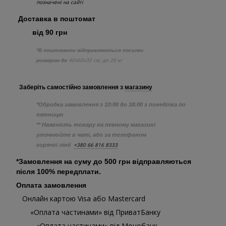
позначені на сайті
Доставка в поштомат
від 90 грн
*В поштомати відправляються посилки
40х60х30 см, до 20 кг
розміром до
Заберіть самостійно
замовлення з
магазину
*Обробка замовлення з 10:00 до 18:00 з понеділка по
пятницю
** Наявність товару на певному магазині
уточнюйте в чаті, або за телефоном
+380 66 816 8333
горячої лінії
*Замовлення на суму до 500 грн відправляються
після 100% передплати.
Оплата замовлення
Онлайн картою Visa або Mastercard
«Оплата частинами» від ПриватБанку
«Оплата частинами» від Монобанк