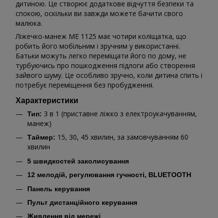
дитиною. Це створює додаткове відчуття безпеки та
спокою, оскільки ви завжди можете бачити свого
малюка.
Ліжечко-манеж ME 1125 має чотири коліщатка, що
робить його мобільним і зручним у використанні.
Батьки можуть легко переміщати його по дому, не
турбуючись про пошкодження підлоги або створення
зайвого шуму. Це особливо зручно, коли дитина спить і
потребує переміщення без пробудження.
Характеристики
3 в 1 (приставне ліжко з електроукачуванням,
Тип:
манеж)
15, 30, 45 хвилин, за замовчуванням 60
Таймер:
хвилин
5 швидкостей заколисування
12 мелодій, регулювання гучності, BLUETOOTH
Панель керування
Пульт дистанційного керування
Живлення від мережі