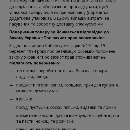
У такому випадку маєте самостійно доставити товар
до відділення та обов'язково прослідкувати, щоб
упаковка товару була як при відправці (обрешітка,
додаткова упаковка). В цьому випадку витрати за
пакування та зворотну доставку сплачуємо ми.
Повернення товару здійснюється відповідно до
Закону України «Про захист прав споживачів».
Згідно постанови Кабінету міністрів №172 від 19
березня 1994 року про реалізацію окремих положень
закону України "Про захист прав споживачів"
не
:
підлягають поверненню
текстильні вироби: постільна білизна, ковдри,
подушки, пледи;
предмети гігієни: ванни, горщики, гірки для купання,
молоковідсмоктувачі;
іграшки;
посуд: пустушки, соски, пляшки, виделки та ложки
косметичні засоби: дитячі шампуні, гелі, зубні щітки
та пасти, ножиці та розчіски;
панчішно-шкарпеткові вироби.