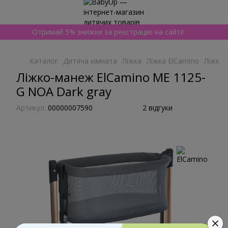
Отримай 5% знижки за реєстрацію на сайті!
Каталог
Дитяча кімната
Ліжка
Ліжка ElCamino
Ліжко-
Ліжко-манеж ElCamino ME 1125-
G NOA Dark gray
Артикул:
00000007590
2 відгуки