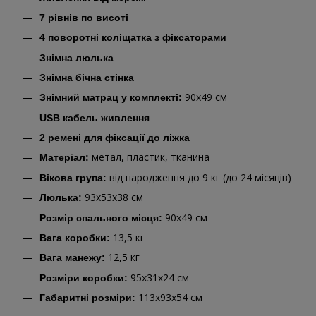
7 рівнів по висоті
4 поворотні коліщатка з фіксаторами
Знімна люлька
Знімна бічна стінка
90х49 см
Знімний матрац у комплекті:
USB кабель живлення
2 ремені для фіксації до ліжка
метал, пластик, тканина
Матеріал:
від народження до 9 кг (до 24 місяців)
Вікова група:
93х53х38 см
Люлька:
90х49 см
Розмір спального місця:
13,5 кг
Вага коробки:
12,5 кг
Вага манежу:
95х31х24 см
Розміри коробки:
113х93х54 см
Габаритні розміри: