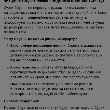
💎 Cybex Coya: Розкішні подорожі починаються тут
Cybex Coya — це перша ультракомпактна коляска, яка
виглядає настільки ж елегантно, як і легендарна Priam. Вона
створена для фешенебельних батьків, які хочуть
подорожувати стильно. Coya складається за лічені секунди
до розмірів ручної поклажі, легко поміщаючись на багажній
полиці літака.
Чому Coya — це новий рівень комфорту?
Спинка відкидається
Ергономічне положення лежачи:
майже горизонтально, а підніжка регулюється. Ваша
дитина зможе комфортно виспатися в аеропорту або
під час прогулянки новим містом.
Зніміть м'яку вкладку, і спинка
Клімат-контроль:
перетвориться на дихаючу сітку. Це ідеальне рішення
для спекотних країн, яке запобігає перегріву малюка.
Революційна система ременів
One-Pull Harness:
безпеки. Ви фіксуєте дитину одним потягом, як в
автокріслі. Швидко, надійно і без зайвих рухів.
Система подорожей
На шасі Coya можна встановити будь-яке автокрісло Cybex