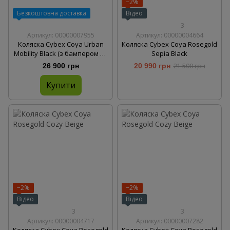
−2%
Безкоштовна доставка
Відео
3
Артикул: 00000007955
Артикул: 00000004664
Коляска Cybex Coya Urban
Коляска Cybex Coya Rosegold
Mobility Black (з бампером та
Sepia Black
дощовиком)
26 900 грн
20 990 грн
21 500 грн
Купити
−2%
−2%
Відео
Відео
3
3
Артикул: 00000004717
Артикул: 00000007282
Коляска Cybex Coya Rosegold
Коляска Cybex Coya Rosegold