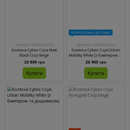
Безкоштовна доставка
Артикул: 00000007259
Артикул: 00000007904
Коляска Cybex Coya Matt
Коляска Cybex Coya Urban
Black Cozy Beige
Mobility White (з бампером та
дощовиком)
18 899 грн
26 900 грн
Купити
Купити