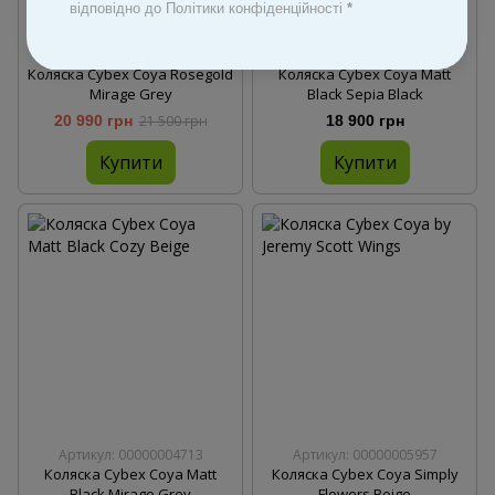
Відео
Відео
відповідно до Політики конфіденційності
*
3
Артикул: 00000005956
Артикул: 00000004663
Коляска Cybex Coya Rosegold
Коляска Cybex Coya Matt
Mirage Grey
Black Sepia Black
20 990 грн
21 500 грн
18 900 грн
Купити
Купити
Артикул: 00000004713
Артикул: 00000005957
Коляска Cybex Coya Matt
Коляска Cybex Coya Simply
Black Mirage Grey
Flowers Beige