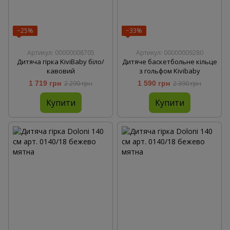
−25%
−33%
Артикул: 00000008705
Артикул: 00000009280
Дитяча гірка KiviBaby біло/
Дитяче баскетбольне кільце
кавовий
з гольфом Kivibaby
1 719 грн
2 290 грн
1 590 грн
2 390 грн
Купити
Купити