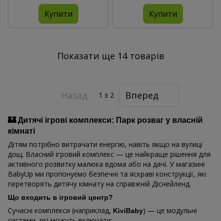
Купити
Купити
Показати ще 14 товарів
Назад
Вперед
1
з 2
🏰 Дитячі ігрові комплекси: Парк розваг у власній
кімнаті
Дітям потрібно витрачати енергію, навіть якщо на вулиці
дощ. Власний ігровий комплекс — це найкраще рішення для
активного розвитку малюка вдома або на дачі. У магазині
BabyUp ми пропонуємо безпечні та яскраві конструкції, які
перетворять дитячу кімнату на справжній Діснейленд.
Що входить в ігровий центр?
Сучасні комплекси (наприклад,
) — це модульні
KiviBaby
системи, які можуть включати: