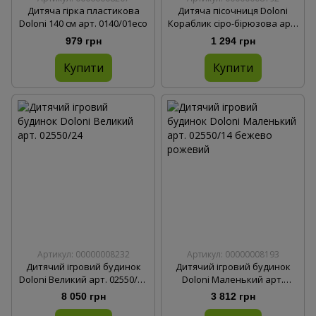
Дитяча гірка пластикова
Дитяча пісочниця Doloni
Doloni 140 см арт. 0140/01eco
Кораблик сіро-бірюзова арт.
03355/4
979 грн
1 294 грн
Купити
Купити
Артикул: 00000008232
Артикул: 00000008193
Дитячий ігровий будинок
Дитячий ігровий будинок
Doloni Великий арт. 02550/25
Doloni Маленький арт.
Бежево-сірий
02550/15 бежево-сірий
8 050 грн
3 812 грн