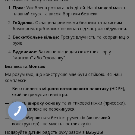
Улюблена розвага всіх дітей. Наші моделі мають
Гірка:
плавний спуск та високі бортики безпеки.
Оснащена ременями безпеки та захисним
Гойдалка:
бампером, щоб малюк не випав під час розгойдування.
Тренує влучність та координацію
Баскетбольне кільце:
рухів.
Затишне місце для сюжетних ігор у
Будиночок:
"магазин" або "схованку".
Безпека та Монтаж
Ми розуміємо, що конструкція має бути стійкою. Всі наші
комплекси:
Виготовлені з
(HDPE),
міцного потовщеного пластику
який витримує активні ігри.
Мають
та антиковзкі ніжки (присоски),
широку основу
щоб комплекс не перекинувся.
Легко збираються без інструментів (як великий
конструктор) і не мають гострих кутів.
Подаруйте дитині радість руху разом з
!
BabyUp