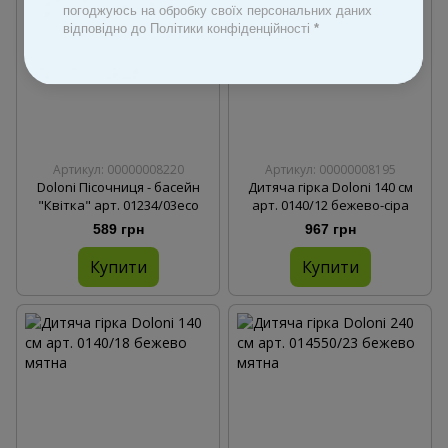
погоджуюсь на обробку своїх персональних даних
відповідно до Політики конфіденційності
*
Артикул: 00000008220
Артикул: 00000008195
Doloni Пісочниця - басейн
Дитяча гірка Doloni 140 см
"Квітка" арт. 01234/03eco
арт. 0140/12 бежево-сіра
589 грн
967 грн
Купити
Купити