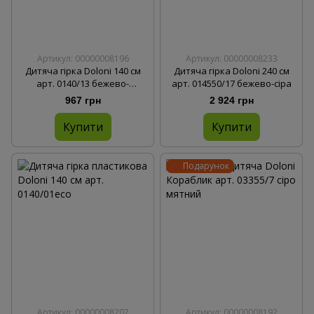
Артикул: 00000008196
Артикул: 00000008233
Дитяча гірка Doloni 140 см
Дитяча гірка Doloni 240 см
арт. 0140/13 бежево-
арт. 014550/17 бежево-сіра
бірюзова
967 грн
2 924 грн
Купити
Купити
Подарунок
Артикул: 00000008207
Артикул: 00000008192