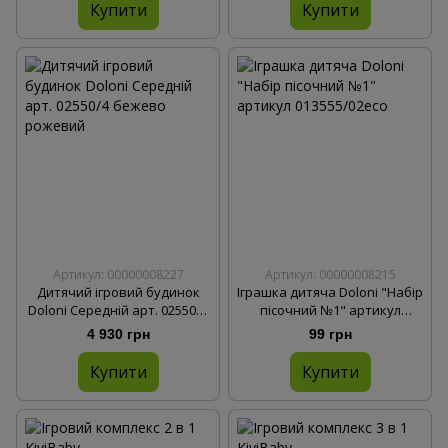
Купити
Купити
Артикул: 00000008227
Артикул: 00000008215
Дитячий ігровий будинок
Іграшка дитяча Doloni "Набір
Doloni Середній арт. 02550/5
пісочний №1" артикул
бежево-сірий
013555/02eco
4 930 грн
99 грн
Купити
Купити