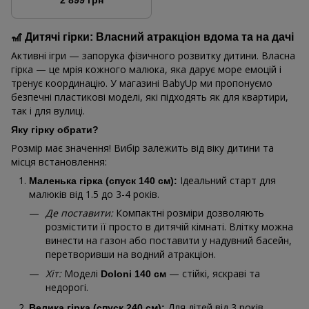
🎢 Дитячі гірки: Власний атракціон вдома та на дачі
Активні ігри — запорука фізичного розвитку дитини. Власна
гірка — це мрія кожного малюка, яка дарує море емоцій і
тренує координацію. У магазині BabyUp ми пропонуємо
безпечні пластикові моделі, які підходять як для квартири,
так і для вулиці.
Яку гірку обрати?
Розмір має значення! Вибір залежить від віку дитини та
місця встановлення:
Ідеальний старт для
Маленька гірка (спуск 140 см):
малюків від 1.5 до 3-4 років.
Де поставити:
Компактні розміри дозволяють
розмістити її просто в дитячій кімнаті. Влітку можна
винести на газон або поставити у надувний басейн,
перетворивши на водний атракціон.
Хіт:
Моделі
— стійкі, яскраві та
Doloni 140 см
недорогі.
Для дітей від 3 років.
Велика гірка (спуск 240 см):