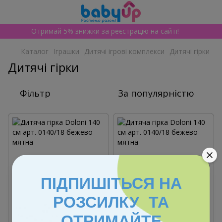
Отримай 5% знижки за реєстрацію на сайті!
Каталог
Іграшки
Дитячі ігрові комплекси
Дитячі гірки
Дитячі гірки
Фільтр
За популярністю
ПІДПИШІТЬСЯ НА
РОЗСИЛКУ ТА
ОТРИМАЙТЕ