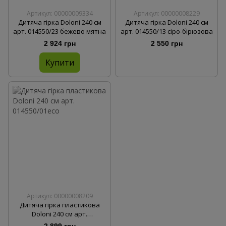
Артикул: 00000009334
Артикул: 00000008229
Дитяча гірка Doloni 240 см
Дитяча гірка Doloni 240 см
арт. 014550/23 бежево мятна
арт. 014550/13 сіро-бірюзова
2 924 грн
2 550 грн
Купити
Артикул: 00000008209
Дитяча гірка пластикова
Doloni 240 см арт.
014550/01eco
2 899 грн