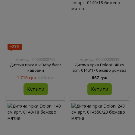
−25%
Артикул: 00000008705
Артикул: 00000009335
Дитяча гірка KiviBaby біло/
Дитяча гірка Doloni 140 см
кавовий
арт. 0140/17 бежево рожева
1 719 грн
2 290 грн
967 грн
Купити
Купити