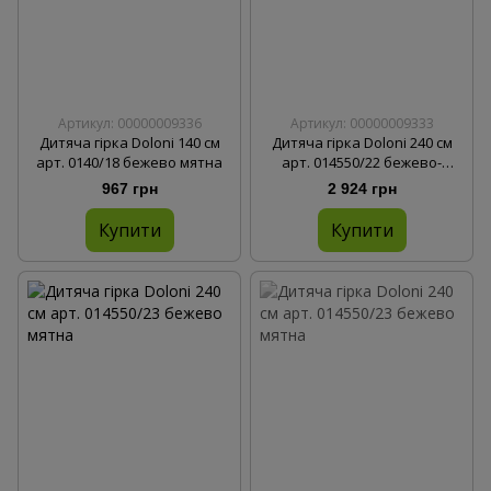
Артикул: 00000009336
Артикул: 00000009333
Дитяча гірка Doloni 140 см
Дитяча гірка Doloni 240 см
арт. 0140/18 бежево мятна
арт. 014550/22 бежево-
рожева
967 грн
2 924 грн
Купити
Купити