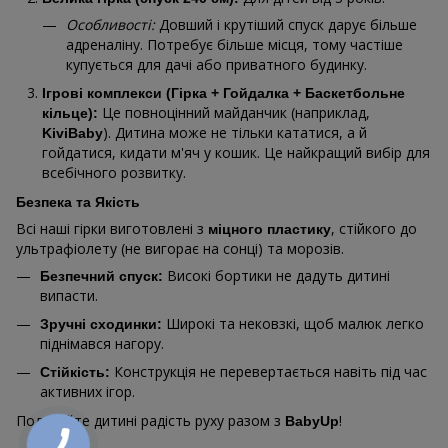
Особливості:
Довший і крутіший спуск дарує більше
адреналіну. Потребує більше місця, тому частіше
купується для дачі або приватного будинку.
Ігрові комплекси (Гірка + Гойдалка + Баскетбольне
Це повноцінний майданчик (наприклад,
кільце):
). Дитина може не тільки кататися, а й
KiviBaby
гойдатися, кидати м'яч у кошик. Це найкращий вибір для
всебічного розвитку.
Безпека та Якість
Всі наші гірки виготовлені з
, стійкого до
міцного пластику
ультрафіолету (не вигорає на сонці) та морозів.
Високі бортики не дадуть дитині
Безпечний спуск:
випасти.
Широкі та нековзкі, щоб малюк легко
Зручні сходинки:
піднімався нагору.
Конструкція не перевертається навіть під час
Стійкість:
активних ігор.
Подаруйте дитині радість руху разом з
!
BabyUp