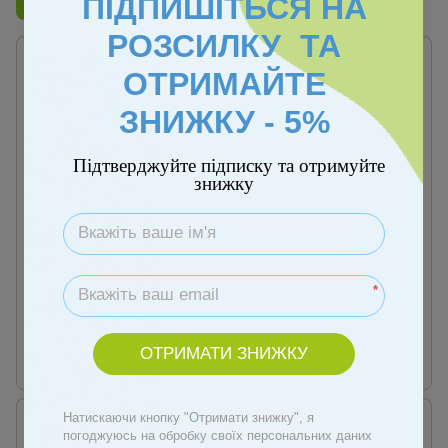
ПІДПИШІТЬСЯ НА
Бренд
Chicco
РОЗСИЛКУ ТА
ОТРИМАЙТЕ
ЗНИЖКУ - 5%
Підтверджуйте підписку та отримуйте
знижку
Артикул: 00000006820
Артикул: 00000001996
Коляска Chicco Glee Stroller,
Коляска Chicco Trolleyme
*
кол.75
Stroller, кол.84
9 590 грн
5 391 грн
ОТРИМАТИ ЗНИЖКУ
Купити
Натискаючи кнопку "Отримати знижку", я
погоджуюсь на обробку своїх персональних даних