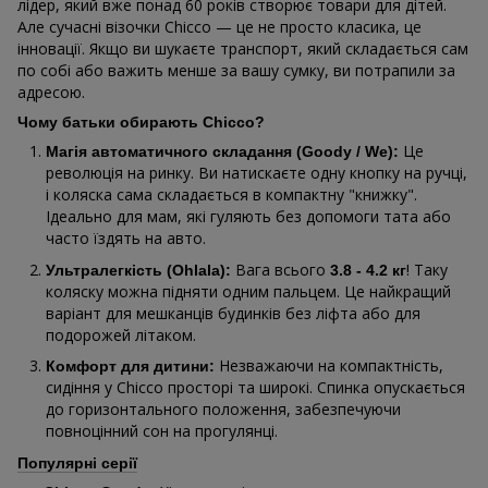
лідер, який вже понад 60 років створює товари для дітей.
Але сучасні візочки Chicco — це не просто класика, це
інновації. Якщо ви шукаєте транспорт, який складається сам
по собі або важить менше за вашу сумку, ви потрапили за
адресою.
Чому батьки обирають Chicco?
Це
Магія автоматичного складання (Goody / We):
революція на ринку. Ви натискаєте одну кнопку на ручці,
і коляска сама складається в компактну "книжку".
Ідеально для мам, які гуляють без допомоги тата або
часто їздять на авто.
Вага всього
! Таку
Ультралегкість (Ohlala):
3.8 - 4.2 кг
коляску можна підняти одним пальцем. Це найкращий
варіант для мешканців будинків без ліфта або для
подорожей літаком.
Незважаючи на компактність,
Комфорт для дитини:
сидіння у Chicco просторі та широкі. Спинка опускається
до горизонтального положення, забезпечуючи
повноцінний сон на прогулянці.
Популярні серії