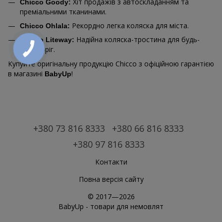
Хіт продажів з автоскладанням та
Chicco Goody:
преміальними тканинами.
Рекордно легка коляска для міста.
Chicco Ohlala:
Надійна коляска-тростина для будь-
Chicco Liteway:
яких доріг.
Купуйте оригінальну продукцію Chicco з офіційною гарантією
в магазині
!
BabyUp
+380 73 816 8333
+380 66 816 8333
+380 97 816 8333
Контакти
Повна версія сайту
© 2017—2026
BabyUp -
товари для немовлят