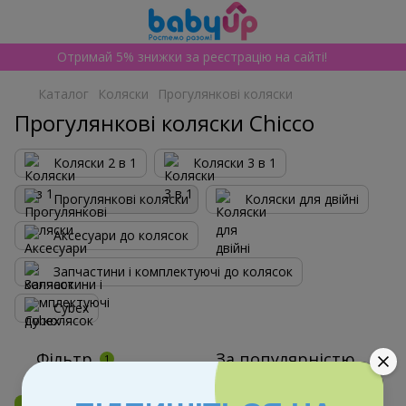
Отримай 5% знижки за реєстрацію на сайті!
Каталог
Коляски
Прогулянкові коляски
Прогулянкові коляски Chicco
Коляски 2 в 1
Коляски 3 в 1
Прогулянкові коляски
Коляски для двійні
Аксесуари до колясок
Запчастини і комплектуючі до колясок
Cybex
Фільтр
За популярністю
1