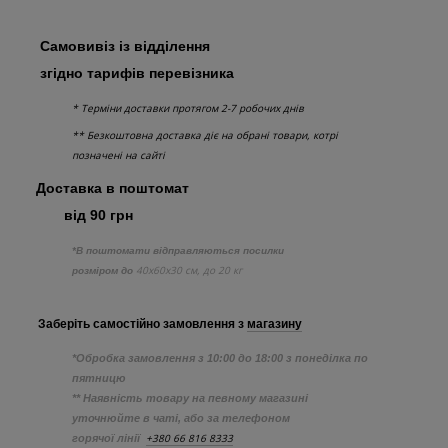
Самовивіз із відділення
згідно тарифів перевізника
* Терміни доставки протягом 2-7 робочих днів
** Безкоштовна доставка діє на обрані товари, котрі
позначені на сайті
Доставка в поштомат
від 90 грн
*В поштомати відправляються посилки
40х60х30 см, до 20 кг
розміром до
Заберіть самостійно
замовлення з
магазину
*Обробка замовлення з 10:00 до 18:00 з понеділка по
пятницю
** Наявність товару на певному магазині
уточнюйте в чаті, або за телефоном
+380 66 816 8333
горячої лінії