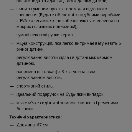
велосипеда та адаптації його до віку дитини,
шини з гумовим протектором для відмінного
зчеплення (Будьте обережні з подібними виробами
з EVA-колесами, які не забезпечують зчеплення на
мокрих і слизьких поверхнях!),
гумові нековзкі ручки керма,
міцна конструкція, яка легко витримає вагу навіть 5-
річної дитини,
регулювання висоти сідла і відстані між кермом і
дитиною,
напрямна (штовхач) з 3-х ступінчастим
регулюванням висоти,
спортивний стиль,
ідеальний подарунок на будь-який випадок,
м'яке м'яке сидіння зі знімною спинкою і ременями
безпеки,
Технічні характеристики:
Довжина: 67 см