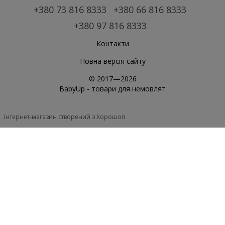
+380 73 816 8333
+380 66 816 8333
+380 97 816 8333
Контакти
Повна версія сайту
© 2017—2026
BabyUp -
товари для немовлят
Інтернет-магазин створений з Хорошоп