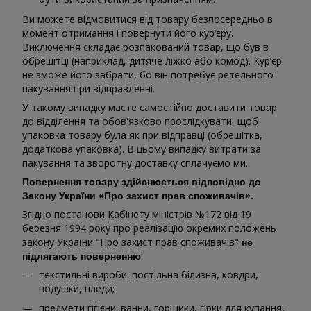
Ви можете відмовитися від товару безпосередньо в
момент отримання і повернути його кур’єру.
Виключення складає розпакований товар, що був в
обрешітці (наприклад, дитяче ліжко або комод). Кур’єр
не зможе його забрати, бо він потребує ретельного
пакування при відправленні.
У такому випадку маєте самостійно доставити товар
до відділення та обов'язково прослідкувати, щоб
упаковка товару була як при відправці (обрешітка,
додаткова упаковка). В цьому випадку витрати за
пакування та зворотну доставку сплачуємо ми.
Повернення товару здійснюється відповідно до
Закону України «Про захист прав споживачів».
Згідно постанови Кабінету міністрів №172 від 19
березня 1994 року про реалізацію окремих положень
закону України "Про захист прав споживачів"
не
:
підлягають поверненню
текстильні вироби: постільна білизна, ковдри,
подушки, пледи;
предмети гігієни: ванни, горщики, гірки для купання,