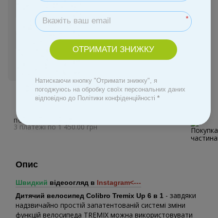
Оплата Частинами
*
Замовити швидко
ОТРИМАТИ ЗНИЖКУ
Увійти
для відображення персональної знижки
%
Натискаючи кнопку "Отримати знижку", я
погоджуюсь на обробку своїх персональних даних
До обраного
відповідно до Політики конфіденційності
*
ПОКУПКА ЧАСТИНАМИ
3 платежі по 1 450.00 грн
Опис
Швидкий
відеоогляд в
Instagram<---
- завдяки
Дитячий велосипед Colibro Tremix Up 6 в 1
надзвичайно простій запатентованій системі зміни
функцій велосипеда TREMIX можна використовувати