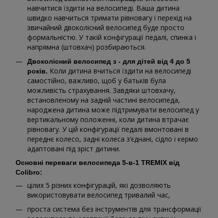
навчитися їздити на велосипеді. Ваша дитина
швидко навчиться тримати рівновагу і перехід на
звичайний двоколісний велосипед буде просто
формальністю. У такій конфігурації педалі, спинка і
напрямна (штовхач) розбираються.
Двоколісний велосипед з - для дітей від 4 до 5
Коли дитина вчиться їздити на велосипеді
років.
самостійно, важливо, щоб у батьків була
можливість страхування. Завдяки штовхачу,
встановленому на задній частині велосипеда,
народжена дитина може підтримувати велосипед у
вертикальному положенні, коли дитина втрачає
рівновагу. У цій конфігурації педалі вмонтовані в
переднє колесо, задні колеса з’єднані, сідло і кермо
адаптовані під зріст дитини.
Основні переваги велосипеда 5-в-1 TREMIX від ​​
Colibro:
цілих 5 різних конфігурацій, які дозволяють
використовувати велосипед тривалий час,
проста система без інструментів для трансформації