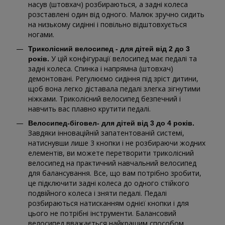
насув (штовхач) розбираються, а задні колеса
розставлені один від одного. Малюк зручно сидить
на низькому сидінні і повільно відштовхується
ногами.
Триколісний велосипед - для дітей від 2 до 3
У цій конфігурації велосипед має педалі та
років.
задні колеса. Спинка і напрямна (штовхач)
демонтовані. Регулюємо сидіння під зріст дитини,
щоб вона легко діставала педалі злегка зігнутими
ніжками. Триколісний велосипед безпечний і
навчить вас плавно крутити педалі.
Велосипед-біговел- для дітей від 3 до 4 років.
Завдяки інноваційній запатентованій системі,
натиснувши лише 3 кнопки і не розбираючи жодних
елементів, ви можете перетворити триколісний
велосипед на практичний навчальний велосипед
для балансування. Все, що вам потрібно зробити,
це підключити задні колеса до одного стійкого
подвійного колеса і зняти педалі. Педалі
розбираються натисканням однієї кнопки і для
цього не потрібні інструменти. Балансовий
велосипед вважається найкращим способом