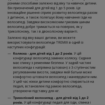
різними способами залежно від віку та навичок дитини.
Він призначений для дітей від 1 до 5 років. Це
інноваційне рішення сприяє розвитку велосипеда разом
з дитиною, а також полегшує йому навчання їзди на
велосипеді. Завдяки високоякісним гумовим шинам
велосипед добре тримається на поверхні, як у
триколісному, так і в двоколісному варіанті.
Залежно від віку вашої дитини, ви можете
використовувати велосипеди TREMIX в одній із
наступних конфігурацій:
. У цій
Коляска - для дітей від 1 до 2 років
конфігурації велосипед замінює коляску. Сидіння
має спинку з ременями безпеки. У задній частині
велосипеда є напрямна (штовхач) з 3-ступінчастим
регулюванням висоти, завдяки якій батьки може
комфортно штовхати велосипед і маневрувати ним.
У цей час ніжки дитини комфортно спираються на
педалі, встановлені під рамою велосипеда,
утворюючи підставку для ніг.
Триколісний велосипед - для дітей від 1 до 2
У цій конфігурації педалі для їзди, спинка і
років.