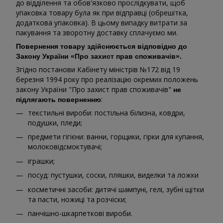
до відділення та обов'язково прослідкувати, щоб
упаковка товару була як при відправці (обрешітка,
додаткова упаковка). В цьому випадку витрати за
пакування та зворотну доставку сплачуємо ми.
Повернення товару здійснюється відповідно до
Закону України «Про захист прав споживачів».
Згідно постанови Кабінету міністрів №172 від 19
березня 1994 року про реалізацію окремих положень
закону України "Про захист прав споживачів"
не
:
підлягають поверненню
текстильні вироби: постільна білизна, ковдри,
подушки, пледи;
предмети гігієни: ванни, горщики, гірки для купання,
молоковідсмоктувачі;
іграшки;
посуд: пустушки, соски, пляшки, виделки та ложки
косметичні засоби: дитячі шампуні, гелі, зубні щітки
та пасти, ножиці та розчіски;
панчішно-шкарпеткові вироби.