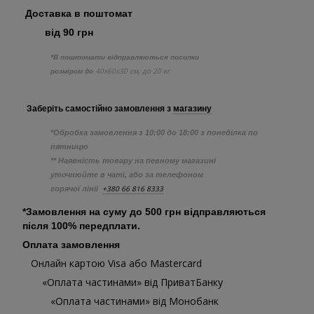
Доставка в поштомат
від 90 грн
*В поштомати відправляються посилки
40х60х30 см, до 20 кг
розміром до
Заберіть самостійно
замовлення з
магазину
*Обробка замовлення з 10:00 до 18:00 з понеділка по
пятницю
** Наявність товару на певному магазині
уточнюйте в чаті, або за телефоном
+380 66 816 8333
горячої лінії
*Замовлення на суму до 500 грн відправляються
після 100% передплати.
Оплата замовлення
Онлайн картою Visa або Mastercard
«Оплата частинами» від ПриватБанку
«Оплата частинами» від Монобанк