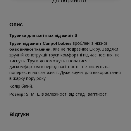
До обраного
Опис
Трусики для вагітних під живіт S
зроблені з ніжної
Труси під живіт Canpol babies
, яка не подразнює шкіру. Завдяки
бавовняної тканини
зручній конструкції труси комфортні під час носіння, не
тиснуть. Труси допоможуть впоратися з
дискомфортом в період вагітності - не тиснуть на
поперек, ні на сам живіт. Дуже зручні для використання
в жарку пору року.
Колір білий.
S, M, L, в залежності від стадії вагітності.
Розмір:
Відгуки