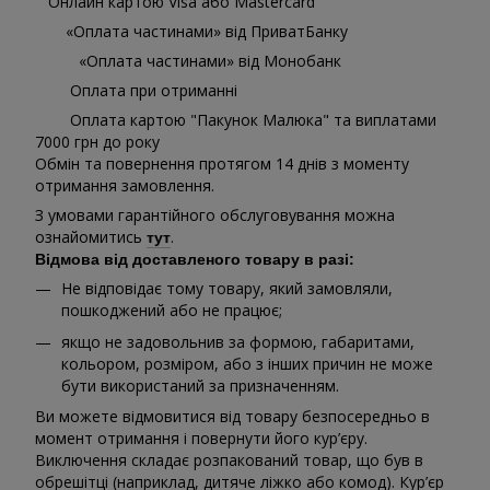
Онлайн картою Visa або Mastercard
«Оплата частинами» від ПриватБанку
«Оплата частинами» від Монобанк
Оплата при отриманні
Оплата картою "Пакунок Малюка" та виплатами
7000 грн до року
Обмін та повернення протягом 14 днів з моменту
отримання замовлення.
З умовами гарантійного обслуговування можна
ознайомитись
.
тут
Відмова від доставленого товару в разі:
Не відповідає тому товару, який замовляли,
пошкоджений або не працює;
якщо не задовольнив за формою, габаритами,
кольором, розміром, або з інших причин не може
бути використаний за призначенням.
Ви можете відмовитися від товару безпосередньо в
момент отримання і повернути його кур’єру.
Виключення складає розпакований товар, що був в
обрешітці (наприклад, дитяче ліжко або комод). Кур’єр