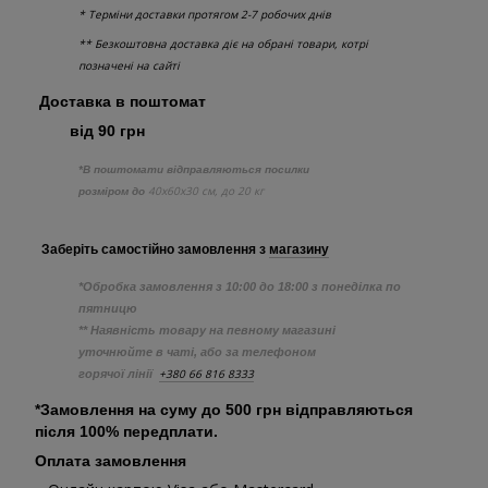
* Терміни доставки протягом 2-7 робочих днів
** Безкоштовна доставка діє на обрані товари, котрі
позначені на сайті
Доставка в поштомат
від 90 грн
*В поштомати відправляються посилки
40х60х30 см, до 20 кг
розміром до
Заберіть самостійно
замовлення з
магазину
*Обробка замовлення з 10:00 до 18:00 з понеділка по
пятницю
** Наявність товару на певному магазині
уточнюйте в чаті, або за телефоном
+380 66 816 8333
горячої лінії
*Замовлення на суму до 500 грн відправляються
після 100% передплати.
Оплата замовлення