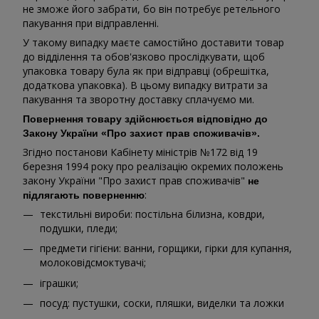
не зможе його забрати, бо він потребує ретельного
пакування при відправленні.
У такому випадку маєте самостійно доставити товар
до відділення та обов'язково прослідкувати, щоб
упаковка товару була як при відправці (обрешітка,
додаткова упаковка). В цьому випадку витрати за
пакування та зворотну доставку сплачуємо ми.
Повернення товару здійснюється відповідно до
Закону України «Про захист прав споживачів».
Згідно постанови Кабінету міністрів №172 від 19
березня 1994 року про реалізацію окремих положень
закону України "Про захист прав споживачів"
не
:
підлягають поверненню
текстильні вироби: постільна білизна, ковдри,
подушки, пледи;
предмети гігієни: ванни, горщики, гірки для купання,
молоковідсмоктувачі;
іграшки;
посуд: пустушки, соски, пляшки, виделки та ложки