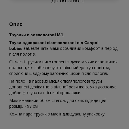
До обраного
Опис
Трусики післяпологові M/L
Труси одноразові післяпологові від Canpol
забезпечать мамі особливий комфорт в період
babies
після пологів.
Сітчасті трусики виготовлені з дуже м'яких еластичних
волокон, які забезпечують вільний доступ повітря,
сприяючи швидкому загоєнню шкіри після пологів.
На поясі і в пахових місцях післяпологові труси
доповнені делікатною вільної резинкою, яка дозволяє
добре фіксувати гігієнічні прокладки.
Максимальний об'єм стегон, для яких підійде цей
розмір, - 98 см.
Кожна пара трусиків має індивідуальну упаковку.