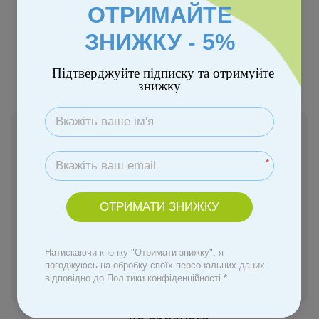
ОТРИМАЙТЕ
ЗНИЖКУ - 5%
Підтверджуйте підписку та отримуйте
знижку
В наявності
209 грн
*
Купити
ОТРИМАТИ ЗНИЖКУ
Замовити швидко
Натискаючи кнопку "Отримати знижку", я
погоджуюсь на обробку своїх персональних даних
відповідно до Політики конфіденційності
*
Увійти
для відображення персональної знижки
%