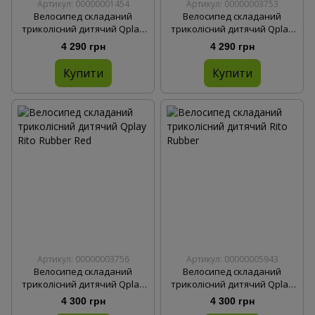
Артикул: 00000001454
Артикул: 00000003753
Велосипед складаний
Велосипед складаний
триколісний дитячий Qplay
триколісний дитячий Qplay
RITO+ EVA Blue
RITO+ EVA Black
4 290 грн
4 290 грн
Купити
Купити
Артикул: 00000003756
Артикул: 00000005943
Велосипед складаний
Велосипед складаний
триколісний дитячий Qplay
триколісний дитячий Qplay
Rito Rubber Green
Rito Rubber Blue
4 300 грн
4 300 грн