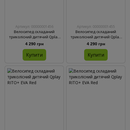
Артикул: 00000001456
Артикул: 00000001455
Велосипед складаний
Велосипед складаний
триколісний дитячий Qplay
триколісний дитячий Qplay
RITO+ EVA Red
RITO+ EVA Grey
4 290 грн
4 290 грн
Купити
Купити