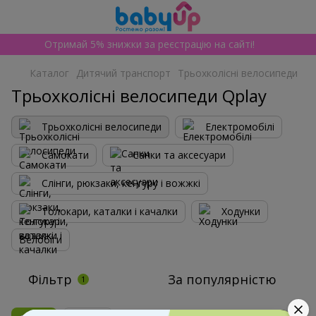
Отримай 5% знижки за реєстрацію на сайті!
Каталог
Дитячий транспорт
Трьохколісні велосипеди
Трьохколісні велосипеди Qplay
Трьохколісні велосипеди
Електромобілі
Самокати
Санки та аксесуари
Слінги, рюкзаки, кенгуру і вожжкі
Толокари, каталки і качалки
Ходунки
Велобіги
Фільтр
За популярністю
1