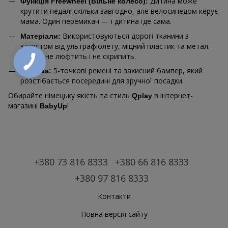
Дитина може
Функція Freewheel (Вільне колесо):
крутити педалі скільки завгодно, але велосипедом керує
мама. Один перемикач — і дитина їде сама.
Використовуються дорогі тканини з
Матеріали:
захистом від ультрафіолету, міцний пластик та метал.
Нічого не люфтить і не скрипить.
5-точкові ремені та захисний бампер, який
Безпека:
розстібається посередині для зручної посадки.
Обирайте німецьку якість та стиль
в інтернет-
Qplay
магазині
!
BabyUp
+380 73 816 8333
+380 66 816 8333
+380 97 816 8333
Контакти
Повна версія сайту