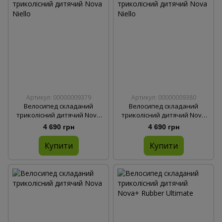
Артикул: 00000009379
Артикул: 00000009380
Велосипед складаний
Велосипед складаний
триколісний дитячий Nova
триколісний дитячий Nova
Niello Blue
Niello Red
4 690 грн
4 690 грн
Купити
Купити