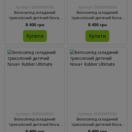
Артикул: 00000009385
Артикул: 00000009386
Велосипед складаний
Велосипед складаний
триколісний дитячий Nova+
триколісний дитячий Nova+
Rubber Gentle Mint
Rubber Military Green
8 400 грн
8 400 грн
Купити
Купити
Артикул: 00000009387
Артикул: 00000009388
Велосипед складаний
Велосипед складаний
триколісний дитячий Nova+
триколісний дитячий Nova+
Rubber Orange Sunset
Rubber Ultimate Black
8 400 грн
8 400 грн