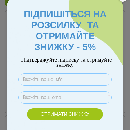
Бренд
Qplay
ПІДПИШІТЬСЯ НА
РОЗСИЛКУ ТА
ОТРИМАЙТЕ
ЗНИЖКУ - 5%
Підтверджуйте підписку та отримуйте
знижку
Артикул: 00000001464
Артикул: 00000001462
Велосипед триколісний
Велосипед триколісний
дитячий Qplay ELITE+ Red
дитячий Qplay ELITE+ Green
1 890 грн
1 890 грн
*
Купити
Купити
ОТРИМАТИ ЗНИЖКУ