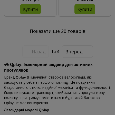
Купити
Купити
Показати ще 20 товарів
Назад
Вперед
1
з 6
🚲 Qplay: Інженерний шедевр для активних
прогулянок
Бренд
(Німеччина) створює велосипеди, які
Qplay
закохують у себе з першого погляду. Це поєднання
бездоганного стилю, надійної механіки та функціональності.
Якщо ви шукаєте транспорт, який замінить прогулянкову
коляску і при цьому поміститься в будь-який багажник —
Qplay не має конкурентів.
Легендарні моделі Qplay