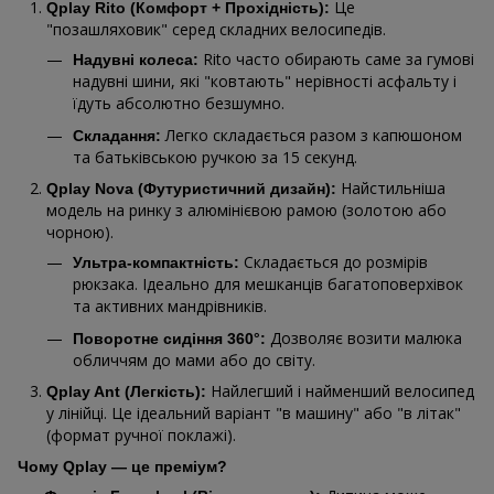
Це
Qplay Rito (Комфорт + Прохідність):
"позашляховик" серед складних велосипедів.
Rito часто обирають саме за гумові
Надувні колеса:
надувні шини, які "ковтають" нерівності асфальту і
їдуть абсолютно безшумно.
Легко складається разом з капюшоном
Складання:
та батьківською ручкою за 15 секунд.
Найстильніша
Qplay Nova (Футуристичний дизайн):
модель на ринку з алюмінієвою рамою (золотою або
чорною).
Складається до розмірів
Ультра-компактність:
рюкзака. Ідеально для мешканців багатоповерхівок
та активних мандрівників.
Дозволяє возити малюка
Поворотне сидіння 360°:
обличчям до мами або до світу.
Найлегший і найменший велосипед
Qplay Ant (Легкість):
у лінійці. Це ідеальний варіант "в машину" або "в літак"
(формат ручної поклажі).
Чому Qplay — це преміум?