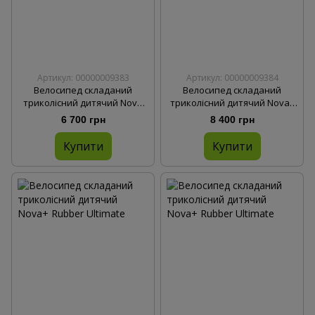
Артикул: 00000009383
Артикул: 00000009384
Велосипед складаний
Велосипед складаний
триколісний дитячий Nova
триколісний дитячий Nova+
Ultimate Black
Rubber Desert Yellow
6 700 грн
8 400 грн
Купити
Купити