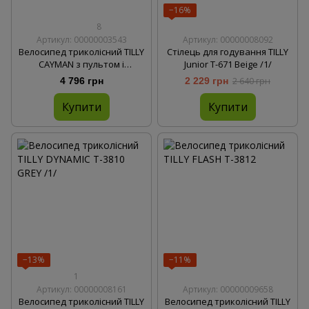
−16%
8
Артикул: 00000003543
Артикул: 00000008092
Велосипед триколісний TILLY
Стілець для годування TILLY
CAYMAN з пультом і
Junior T-671 Beige /1/
посильоною рамою T-381/7
4 796 грн
2 229 грн
2 640 грн
Бірюзовий льон /1/
Купити
Купити
−13%
−11%
1
Артикул: 00000008161
Артикул: 00000009658
Велосипед триколісний TILLY
Велосипед триколісний TILLY