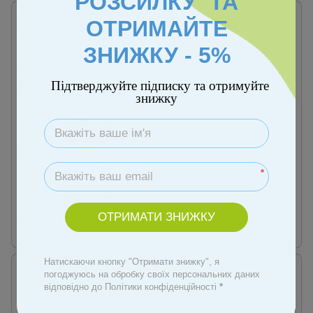
РОЗСИЛКУ ТА
ОТРИМАЙТЕ
ЗНИЖКУ - 5%
Підтверджуйте підписку та отримуйте
знижку
Артикул: 00000003553
Артикул: 00000003551
Велосипед триколісний TILLY
Велосипед триколісний TILLY
*
FLIP T-390/1 Червоний/1/
FLIP T-390/1 Зелений/1/
4 928 грн
4 928 грн
ОТРИМАТИ ЗНИЖКУ
Купити
Купити
Натискаючи кнопку "Отримати знижку", я
погоджуюсь на обробку своїх персональних даних
відповідно до Політики конфіденційності
*