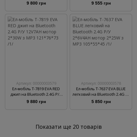
12V7AH мотор 2*15W з MP3
12V7AH мотор 2*15W з MP3
9 800 грн
9 555 грн
118*69*79 /1/
118*69*79 /1/
Артикул: 00000003579
Артикул: 00000003578
Ел-мобіль T-7819 EVA RED
Ел-мобіль T-7637 EVA BLUE
джип на Bluetooth 2.4G Р/У
легковий на Bluetooth 2.4G Р/
12V7AH мотор 2*30W з MP3
У 2*6V4AH мотор 2*25W з
9 880 грн
5 850 грн
121*76*73 /1/
MP3 105*55*45 /1/
Показати ще 20 товарів