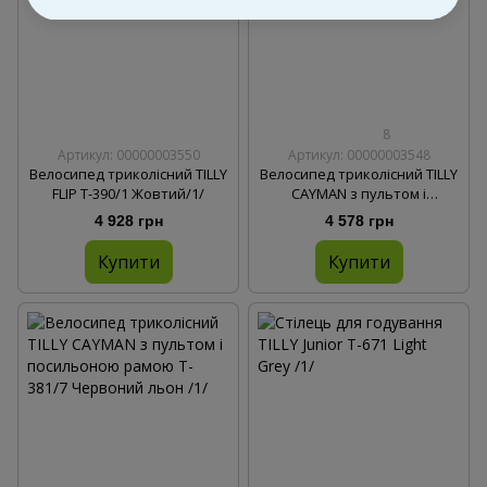
8
Артикул: 00000003550
Артикул: 00000003548
Велосипед триколісний TILLY
Велосипед триколісний TILLY
FLIP T-390/1 Жовтий/1/
CAYMAN з пультом і
посильоною рамою T-381/7
4 928 грн
4 578 грн
Фіолетовий льон /1/
Купити
Купити