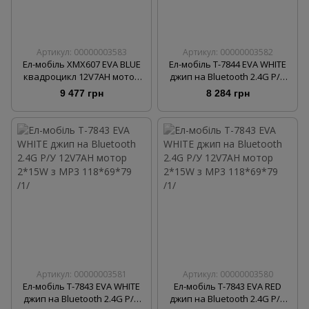
Артикул: 00000003583
Артикул: 00000003582
Ел-мобіль XMX607 EVA BLUE
Ел-мобіль T-7844 EVA WHITE
квадроцикл 12V7AH мотор
джип на Bluetooth 2.4G Р/У
2*35W з MP3 111*65*73,5 /1/
2*6V4AH мотор 4*15W з MP3
9 477 грн
8 284 грн
115*68*77 /1/
Артикул: 00000003581
Артикул: 00000003580
Ел-мобіль T-7843 EVA WHITE
Ел-мобіль T-7843 EVA RED
джип на Bluetooth 2.4G Р/У
джип на Bluetooth 2.4G Р/У