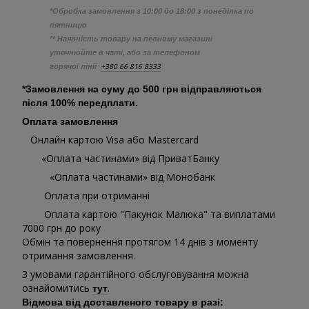
*Обробка замовлення з 10:00 до 18:00 з понеділка по
пятницю
** Наявність товару на певному магазині
уточнюйте в чаті, або за телефоном
+380 66 816 8333
горячої лінії
*Замовлення на суму до 500 грн відправляються
після 100% передплати.
Оплата замовлення
Онлайн картою Visa або Mastercard
«Оплата частинами» від ПриватБанку
«Оплата частинами» від Монобанк
Оплата при отриманні
Оплата картою "Пакунок Малюка" та виплатами
7000 грн до року
Обмін та повернення протягом 14 днів з моменту
отримання замовлення.
З умовами гарантійного обслуговування можна
ознайомитись
.
тут
Відмова від доставленого товару в разі: