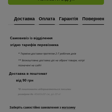
Доставка
Оплата
Гарантія
Повернення
Самовивіз із відділення
згідно тарифів перевізника
* Терміни доставки протягом 2-7 робочих днів
** Безкоштовна доставка діє на обрані товари, котрі
позначені на сайті
Доставка в поштомат
від 90 грн
*В поштомати відправляються посилки
40х60х30 см, до 20 кг
розміром до
Заберіть самостійно
замовлення з
магазину