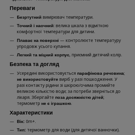
Переваги
вимірювач температури.
Безртутний
: велика шкала з відміткою
Точний і наочний
комфортної температури для дитини.
— контролюєте температуру
Плаває на поверхні
упродовж усього купання.
, приємний дитячий колір.
Легкий та міцний корпус
Безпека та догляд
Усередині використовується
;
парафінова речовина
виріб у разі пошкодження. У
не використовуйте
разі контакту рідини зі шкірою/очима промийте
великою кількістю води; за потреби зверніться до
лікаря. Зберігайте
;
поза досяжністю дітей
термометр
.
не є іграшкою
Характеристики
0m+.
Вік:
термометр для води (для дитячої ванночки).
Тип: