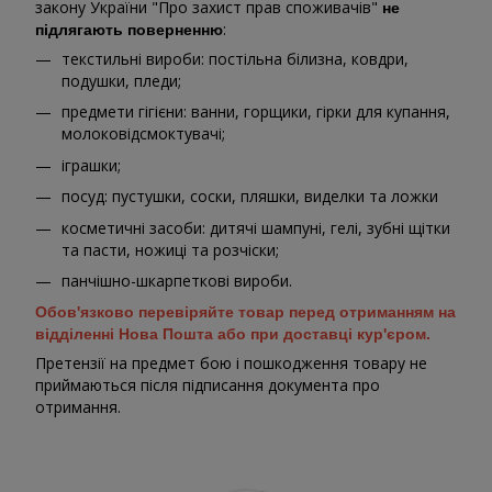
закону України "Про захист прав споживачів"
не
:
підлягають поверненню
текстильні вироби: постільна білизна, ковдри,
подушки, пледи;
предмети гігієни: ванни, горщики, гірки для купання,
молоковідсмоктувачі;
іграшки;
посуд: пустушки, соски, пляшки, виделки та ложки
косметичні засоби: дитячі шампуні, гелі, зубні щітки
та пасти, ножиці та розчіски;
панчішно-шкарпеткові вироби.
Обов'язково перевіряйте товар перед отриманням на
відділенні Нова Пошта або при доставці кур'єром.
Претензії на предмет бою і пошкодження товару не
приймаються після підписання документа про
отримання.