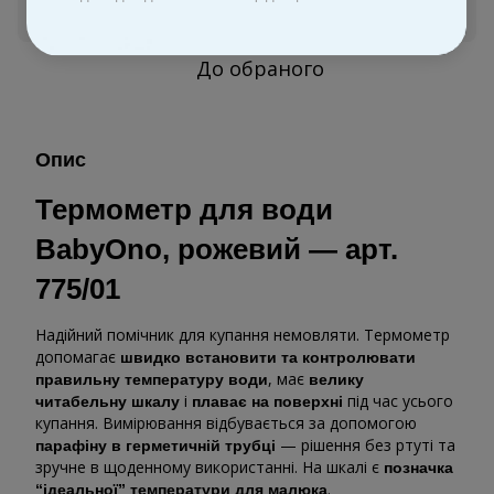
Увійти
для відображення персональної знижки
%
До обраного
Опис
Термометр для води
BabyOno, рожевий — арт.
775/01
Надійний помічник для купання немовляти. Термометр
допомагає
швидко встановити та контролювати
, має
правильну температуру води
велику
і
під час усього
читабельну шкалу
плаває на поверхні
купання. Вимірювання відбувається за допомогою
— рішення без ртуті та
парафіну в герметичній трубці
зручне в щоденному використанні. На шкалі є
позначка
.
“ідеальної” температури для малюка