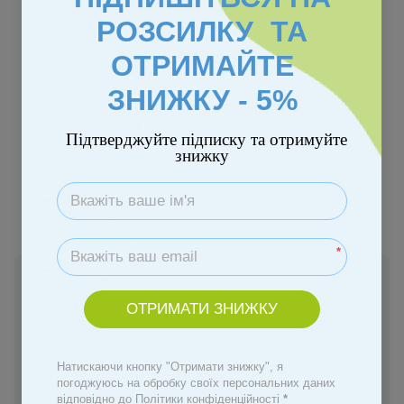
РОЗСИЛКУ ТА
ОТРИМАЙТЕ
ЗНИЖКУ - 5%
Підтверджуйте підписку та отримуйте
знижку
Колір
*
Немає в наявності
141 грн
ОТРИМАТИ ЗНИЖКУ
Повідомити, коли з'явиться
Натискаючи кнопку "Отримати знижку", я
погоджуюсь на обробку своїх персональних даних
відповідно до Політики конфіденційності
*