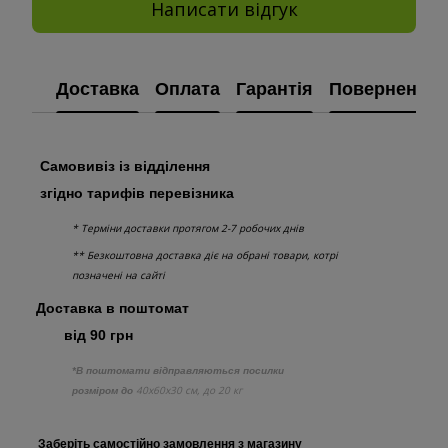
Написати відгук
Доставка
Оплата
Гарантія
Повернення
Самовивіз із відділення
згідно тарифів перевізника
* Терміни доставки протягом 2-7 робочих днів
** Безкоштовна доставка діє на обрані товари, котрі
позначені на сайті
Доставка в поштомат
від 90 грн
*В поштомати відправляються посилки
40х60х30 см, до 20 кг
розміром до
Заберіть самостійно
замовлення з
магазину