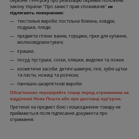
березня 1994 року про реалізацію окремих положень
закону України "Про захист прав споживачів"
не
:
підлягають поверненню
текстильні вироби: постільна білизна, ковдри,
подушки, пледи;
предмети гігієни: ванни, горщики, гірки для купання,
молоковідсмоктувачі;
іграшки;
посуд: пустушки, соски, пляшки, виделки та ложки
косметичні засоби: дитячі шампуні, гелі, зубні щітки
та пасти, ножиці та розчіски;
панчішно-шкарпеткові вироби.
Обов'язково перевіряйте товар перед отриманням на
відділенні Нова Пошта або при доставці кур'єром.
Претензії на предмет бою і пошкодження товару не
приймаються після підписання документа про
отримання.