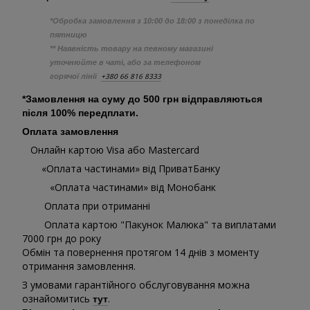
*Обробка замовлення з 10:00 до 18:00 з понеділка по
пятницю
** Наявність товару на певному магазині
уточнюйте в чаті, або за телефоном
+380 66 816 8333
горячої лінії
*Замовлення на суму до 500 грн відправляються
після 100% передплати.
Оплата замовлення
Онлайн картою Visa або Mastercard
«Оплата частинами» від ПриватБанку
«Оплата частинами» від Монобанк
Оплата при отриманні
Оплата картою "Пакунок Малюка" та виплатами
7000 грн до року
Обмін та повернення протягом 14 днів з моменту
отримання замовлення.
З умовами гарантійного обслуговування можна
ознайомитись
.
тут