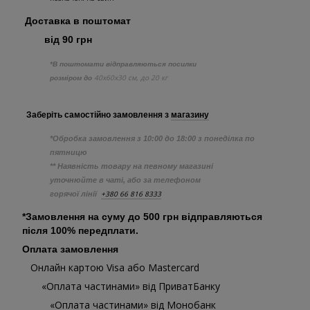
Доставка в поштомат
від 90 грн
*В поштомати відправляються посилки
40х60х30 см, до 20 кг
розміром до
Заберіть самостійно
замовлення з
магазину
*Обробка замовлення з 10:00 до 18:00 з понеділка по
пятницю
** Наявність товару на певному магазині
уточнюйте в чаті, або за телефоном
+380 66 816 8333
горячої лінії
*Замовлення на суму до 500 грн відправляються
після 100% передплати.
Оплата замовлення
Онлайн картою Visa або Mastercard
«Оплата частинами» від ПриватБанку
«Оплата частинами» від Монобанк