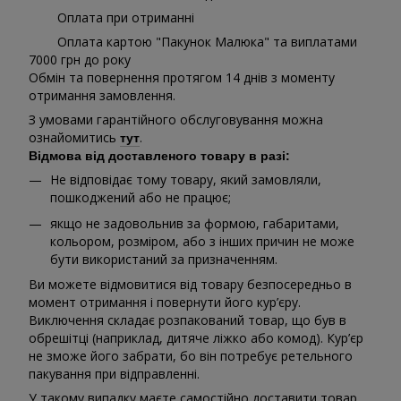
Оплата при отриманні
Оплата картою "Пакунок Малюка" та виплатами
7000 грн до року
Обмін та повернення протягом 14 днів з моменту
отримання замовлення.
З умовами гарантійного обслуговування можна
ознайомитись
.
тут
Відмова від доставленого товару в разі:
Не відповідає тому товару, який замовляли,
пошкоджений або не працює;
якщо не задовольнив за формою, габаритами,
кольором, розміром, або з інших причин не може
бути використаний за призначенням.
Ви можете відмовитися від товару безпосередньо в
момент отримання і повернути його кур’єру.
Виключення складає розпакований товар, що був в
обрешітці (наприклад, дитяче ліжко або комод). Кур’єр
не зможе його забрати, бо він потребує ретельного
пакування при відправленні.
У такому випадку маєте самостійно доставити товар