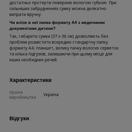
достатньо протерти поверхню вологою губкою. При
сильніших забрудненнях сумку можна делікатно
випрати вручну.
Чи влізе в неї папка формату А4 з медичними
документами дитини?
Так, габарити сумки (37 х 36 см) дозволяють без
проблем розмістити всередині стандартну папку
формату А4, планшет, велику пачку вологих серветок
та кілька підгузків, залишаючи при цьому місце для
інших необхідних речей.
Характеристики
Країна
Україна
виробництва
Відгуки