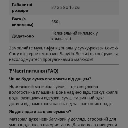
Габаритні
37 х 36 х 15 см
розміри
Вага (з
680 г
килимком)
Пеленальний килимок у
Додатково
комплекті
Замовляйте мультифункціональну сумку-рюкзак Love &
Carry в інтернет-магазині BabyUp. Звільніть свої руки та
насолоджуйтеся прогулянками з малюком!
❓ Часті питання (FAQ)
Чи не буде сумка промокати під дощем?
Ні, зовнішній матеріал сумки — це спеціальна
вологостійка плащівка. Вона надійно відштовхує краплі
води, захищаючи підгузки, суміш та змінний одяг
дитини від намокання навіть під час раптових опадів.
Як доглядати за цією сумкою?
Матеріал дуже невибагливий у догляді, створений для
умов щоденного використання. Для легкого очищення