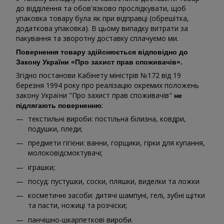
до відділення та обов'язково прослідкувати, щоб
упаковка товару була як при відправці (обрешітка,
додаткова упаковка). В цьому випадку витрати за
пакування та зворотну доставку сплачуємо ми.
Повернення товару здійснюється відповідно до
Закону України «Про захист прав споживачів».
Згідно постанови Кабінету міністрів №172 від 19
березня 1994 року про реалізацію окремих положень
закону України "Про захист прав споживачів"
не
:
підлягають поверненню
текстильні вироби: постільна білизна, ковдри,
подушки, пледи;
предмети гігієни: ванни, горщики, гірки для купання,
молоковідсмоктувачі;
іграшки;
посуд: пустушки, соски, пляшки, виделки та ложки
косметичні засоби: дитячі шампуні, гелі, зубні щітки
та пасти, ножиці та розчіски;
панчішно-шкарпеткові вироби.