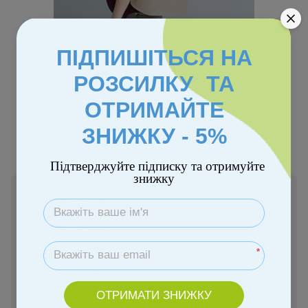
ПІДПИШІТЬСЯ НА
РОЗСИЛКУ ТА
ОТРИМАЙТЕ
Колір
ЗНИЖКУ - 5%
Підтверджуйте підписку та отримуйте
знижку
В наявності
2 950 грн
*
Купити
ОТРИМАТИ ЗНИЖКУ
Замовити швидко