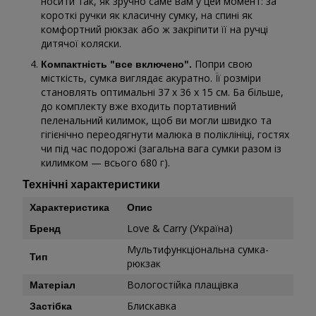
носити так, як зручно саме вам у цей момент: за
короткі ручки як класичну сумку, на спині як
комфортний рюкзак або ж закріпити її на ручці
дитячої коляски.
Попри свою
Компактність "все включено".
місткість, сумка виглядає акуратно. Її розміри
становлять оптимальні 37 х 36 х 15 см. Ба більше,
до комплекту вже входить портативний
пеленальний килимок, щоб ви могли швидко та
гігієнічно переодягнути малюка в поліклініці, гостях
чи під час подорожі (загальна вага сумки разом із
килимком — всього 680 г).
Технічні характеристики
Характеристика
Опис
Love & Carry (Україна)
Бренд
Мультифункціональна сумка-
Тип
рюкзак
Вологостійка плащівка
Матеріал
Блискавка
Застібка