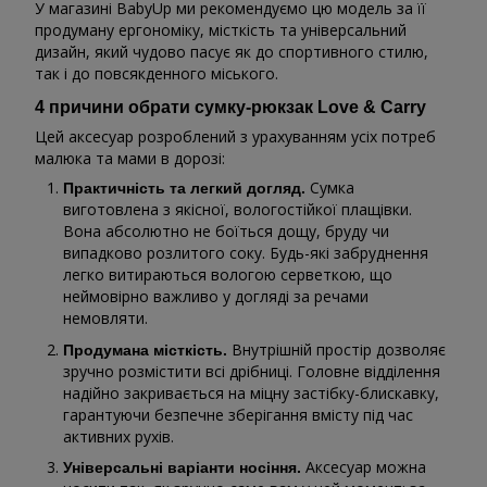
У магазині BabyUp ми рекомендуємо цю модель за її
продуману ергономіку, місткість та універсальний
дизайн, який чудово пасує як до спортивного стилю,
так і до повсякденного міського.
4 причини обрати сумку-рюкзак Love & Carry
Цей аксесуар розроблений з урахуванням усіх потреб
малюка та мами в дорозі:
Сумка
Практичність та легкий догляд.
виготовлена з якісної, вологостійкої плащівки.
Вона абсолютно не боїться дощу, бруду чи
випадково розлитого соку. Будь-які забруднення
легко витираються вологою серветкою, що
неймовірно важливо у догляді за речами
немовляти.
Внутрішній простір дозволяє
Продумана місткість.
зручно розмістити всі дрібниці. Головне відділення
надійно закривається на міцну застібку-блискавку,
гарантуючи безпечне зберігання вмісту під час
активних рухів.
Аксесуар можна
Універсальні варіанти носіння.