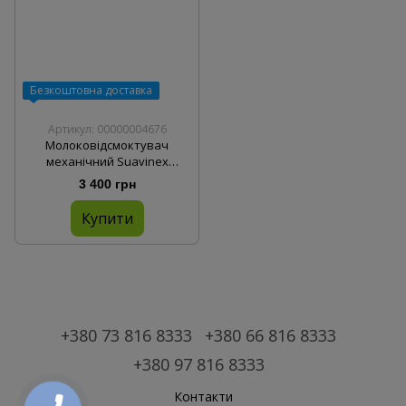
Безкоштовна доставка
Артикул: 00000004676
Молоковідсмоктувач
механічний Suavinex
"ZERO.ZERO"
3 400 грн
Купити
+380 73 816 8333
+380 66 816 8333
+380 97 816 8333
Контакти