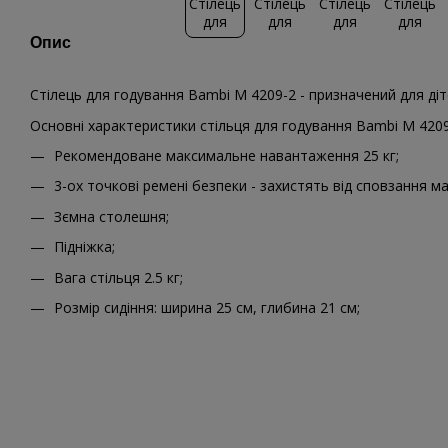
Опис
Стілець для годування Bambi M 4209-2 - призначений для дітей
Основні характеристики стільця для годування Bambi M 4209
Рекомендоване максимальне навантаження 25 кг;
3-ох точкові ремені безпеки - захистять від сповзання м
Зємна столешня;
Підніжка;
Вага стільця 2.5 кг;
Розмір сидіння: ширина 25 см, глибина 21 см;