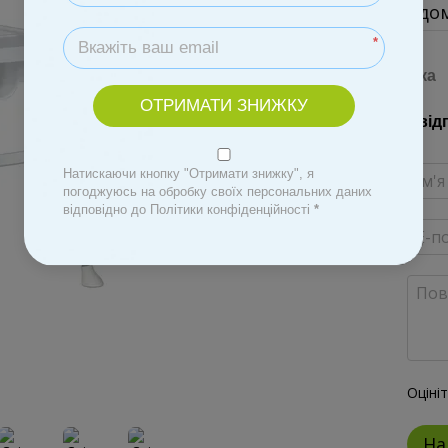
Повідом
*
Доставка
ОТРИМАТИ ЗНИЖКУ
Новий від
Натискаючи кнопку "Отримати знижку", я
погоджуюсь на обробку своїх персональних даних
відповідно до Політики конфіденційності
*
Оціні
На