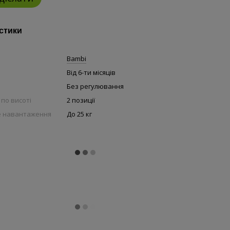
стики
Bambi
Від 6-ти місяців
и
Без регулювання
по висоті
2 позиції
 навантаження
До 25 кг