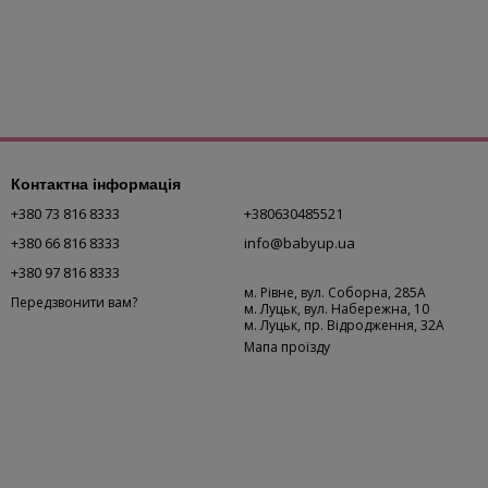
Контактна інформація
+380 73 816 8333
+380630485521
+380 66 816 8333
info@babyup.ua
+380 97 816 8333
м. Рівне, вул. Соборна, 285А
Передзвонити вам?
м. Луцьк, вул. Набережна, 10
м. Луцьк, пр. Відродження, 32А
Мапа проїзду