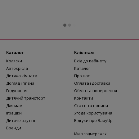
Каталог
Клієнтам
Коляски
Вхід до кабінету
Автокрісла
Каталог
Дитяча кімната
Про нас
Догляд і гігієна
Оплата і доставка
Годування
Обмін та повернення
Дитячий транспорт
Контакти
Для мам
Статті та новини
Іграшки
Угода користувача
Дитяче взуття
Відгуки про BabyUp
Бренди
Ми в соцмережах