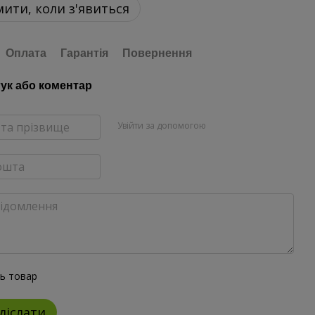
ити, коли з'явиться
Оплата
Гарантія
Повернення
гук або коментар
Увійти за допомогою
ть товар
діслати