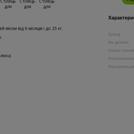
Характери
 віком від 6 місяців і до 25 кг.
Бренд
:
Вік дитини
Нахил спинк
алюка;
Регулювання 
Максимальне