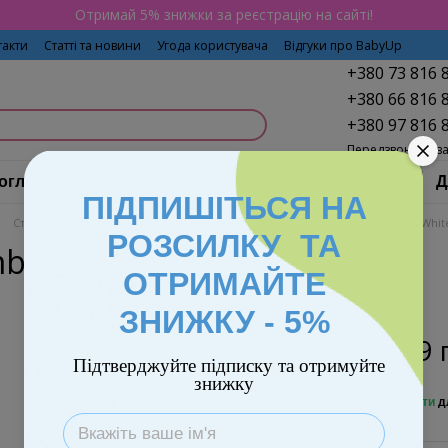
Отримай 5% знижки за реєстрацію на сайті!
такти
Статті та новини
Угода користувача
Відгуки про BabyUp
+380 73 816 
+380 66 816 
+380 97 816 
Передзвонити в
огляд і гігієна
Годування
Дитячий транспорт
Д
ПІДПИШІТЬСЯ НА
Стільчики для годування Bambi
Стілець для годування Bambi M 4209-2 Whit
РОЗСИЛКУ ТА
bi M 4209-2 White
ОТРИМАЙТЕ
ЗНИЖКУ - 5%
1 669 
Підтверджуйте підписку та отримуйте
знижку
%
Увійти
д