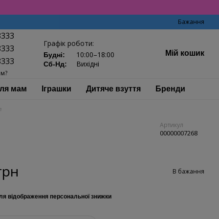
Бажання
8333
Графік роботи:
8333
Мій кошик
10:00–18:00
Будні:
8333
Вихідні
Сб-Нд:
ам?
ля мам
Іграшки
Дитяче взуття
Бренди
e
Артикул
00000007268
грн
В бажання
ля відображення персональної знижки