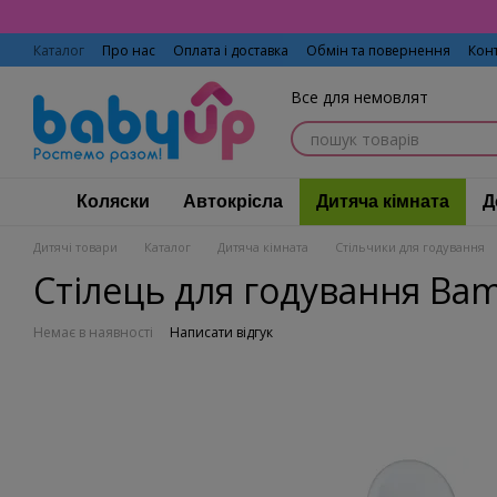
Перейти до основного контенту
Каталог
Про нас
Оплата і доставка
Обмін та повернення
Кон
Все для немовлят
Коляски
Автокрісла
Дитяча кімната
Д
Дитячі товари
Каталог
Дитяча кімната
Стільчики для годування
Стілець для годування Bam
Немає в наявності
Написати відгук