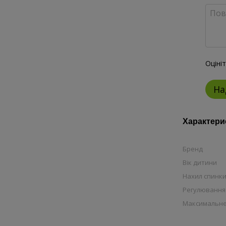
Оціні
На
Характери
Бренд
Вік дитини
Нахил спинк
Регулювання 
Максимальне