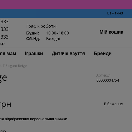
Бажання
8333
Графік роботи:
8333
Мій кошик
10:00–18:00
Будні:
8333
Вихідні
Сб-Нд:
ам?
ля мам
Іграшки
Дитяче взуття
Бренди
UT Elegant Beige
ge
Артикул
00000004754
грн
В бажання
ля відображення персональної знижки
лір