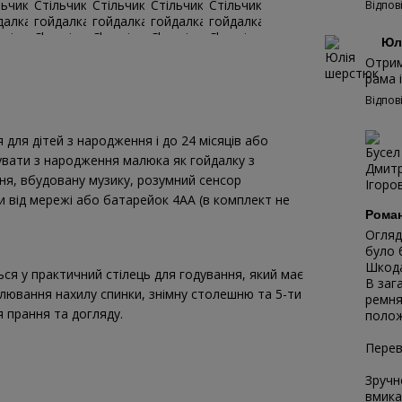
Відпов
Юл
Отрим
рама 
Відпов
 для дітей з народження і до 24 місяців або
увати з народження малюка як гойдалку з
ня, вбудовану музику, розумний сенсор
и від мережі або батарейок 4АА (в комплект не
Рома
Огляд
було 
Шкода
ся у практичний стілець для годування, який має
В заг
лювання нахилу спинки, знімну столешню та 5-ти
ремня
я прання та догляду.
полож
Перев
Зручн
вмика