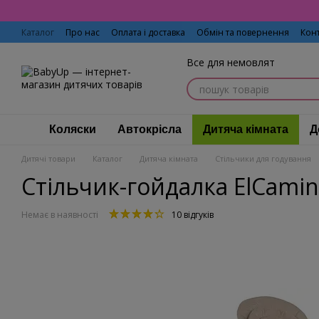
Перейти до основного контенту
Каталог
Про нас
Оплата і доставка
Обмін та повернення
Кон
Все для немовлят
Коляски
Автокрісла
Дитяча кімната
Д
Дитячі товари
Каталог
Дитяча кімната
Стільчики для годування
Стільчик-гойдалка ElCamin
Немає в наявності
10 відгуків