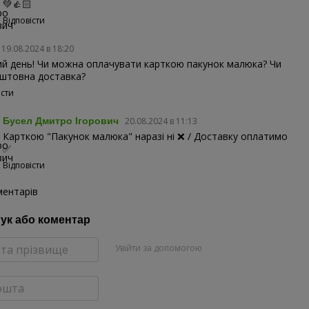
💚👍🏻
Відповісти
19.08.2024 в 18:20
й день! Чи можна оплачувати карткою пакунок малюка? Чи
штовна доставка?
істи
Бусел Дмитро Ігорович
20.08.2024 в 11:13
Карткою "Пакунок малюка" наразі ні ❌ / Доставку оплатимо
✅
Відповісти
ментарів
гук або коментар
Увійти за допомогою