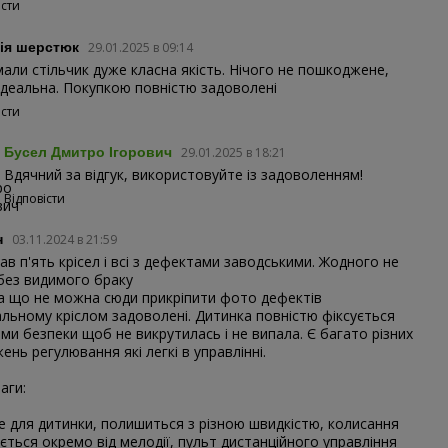
істи
ія шерстюк
29.01.2025 в 09:14
али стільчик дуже класна якість. Нічого не пошкоджене,
ідеальна. Покупкою повністю задоволені
істи
Бусел Дмитро Ігорович
29.01.2025 в 18:21
Вдячний за відгук, використовуйте із задоволенням!
Відповісти
н
03.11.2024 в 21:59
ав п'ять крісел і всі з дефектами заводськими. Жодного не
без видимого браку
 що не можна сюди прикріпити фото дефектів
альному кріслом задоволені. Дитинка повністю фіксується
ми безпеки щоб не викрутилась і не випала. Є багато різних
ень регулювання які легкі в управлінні.
аги:
е для дитинки, полишиться з різною швидкістю, колисання
ється окремо від мелодії, пульт дистанційного управління