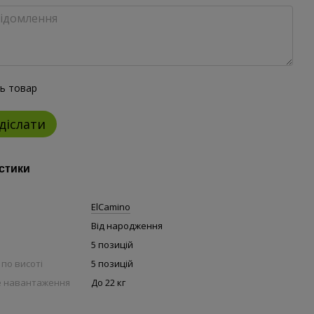
ть товар
діслати
стики
ElCamino
Від народження
и
5 позицій
по висоті
5 позицій
 навантаження
До 22 кг