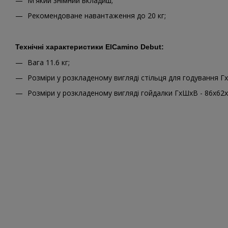
М'який знімний вкладиш;
Рекомендоване навантаження до 20 кг;
Технічні характеристики ElCamino Debut:
Вага 11.6 кг;
Розміри у розкладеному вигляді стільця для годування Г
Розміри у розкладеному вигляді гойдалки ГхШхВ - 86х62х