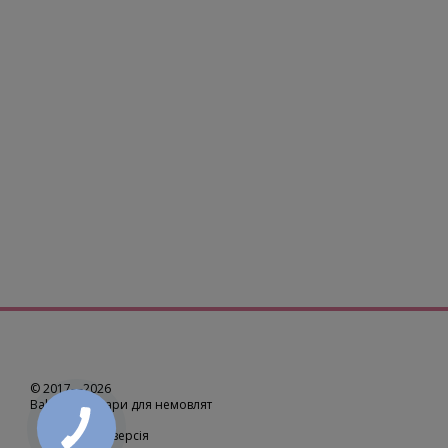
© 2017—2026
BabyUp -
товари для немовлят
Мобільна версія