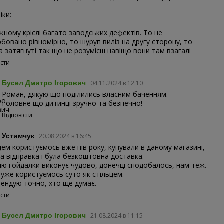
іки:
жному кріслі багато заводських дефектів. То не
бовано рівномірно, то шуруп виліз на другу сторону, то
а затягнуті так що не розумієш навіщо вони там взагалі
істи
Бусел Дмитро Ігорович
04.11.2024 в 12:10
Роман, дякую що поділились власним баченням.
Головне що дитинці зручно та безпечно!
Відповісти
я Устимчук
20.08.2024 в 16:45
цем користуємось вже пів року, купували в даному магазині,
а відправка і була безкоштовна доставка.
ію гойдалки виконує чудово, донечці сподобалось, нам теж.
 уже користуємось суто як стільцем.
ендую точно, хто ще думає.
істи
Бусел Дмитро Ігорович
21.08.2024 в 11:15