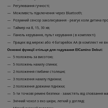
Регулювання гучності;
Можливість підключення через Bluetooth;
Розумний сенсор заколисування - реагує коли дитина про
Таймер на 8, 15, 30 хв;
Панель керування, пульт керування ( в комплекті)
Працює від мережі або 4 батарейок АА (в комплект не в
Основні функції стільця для годування ElCamino Debut:
5 положень за висотою;
5 положень нахилу спинки;
2 положення глибини столешні;
3 положення нахилу підніжки;
2 положення довжини підніжки;
5-ти точкові ремені безпеки - захистять від сповзання м
Знічний чохол з еко шкіри, легкий у догляді;