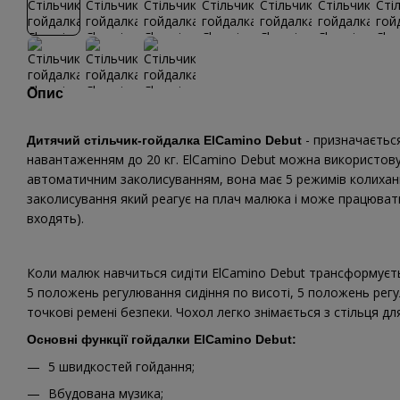
Опис
- призначається
Дитячий стільчик-гойдалка ElCamino Debut
навантаженням до 20 кг. ElCamino Debut можна використов
автоматичним заколисуванням, вона має 5 режимів колихан
заколисування який реагує на плач малюка і може працюват
входять).
Коли малюк навчиться сидіти ElCamino Debut трансформуєть
5 положень регулювання сидіння по висоті, 5 положень регу
точкові ремені безпеки. Чохол легко знімається з стільця дл
Основні функції гойдалки ElCamino Debut:
5 швидкостей гойдання;
Вбудована музика;