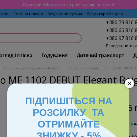
Отримай 5% знижки за реєстрацію на сайті!
такти
Статті та новини
Угода користувача
Відгуки про BabyUp
+380 73 816 
+380 66 816 
+380 97 816 
Передзвонити в
огляд і гігієна
Годування
Дитячий транспорт
Д
Стільчики для годування ElCamino
Стільчик-гойдалка ElCamino ME 1102 DEB
o ME 1102 DEBUT Elegant Bei
ПІДПИШІТЬСЯ НА
8 846 
РОЗСИЛКУ ТА
ОТРИМАЙТЕ
%
Увійти
д
ЗНИЖКУ - 5%
Виберіть ко