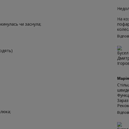
Недол
На ко
пофар
кинулась чи заснула;
колес
Відпов
ходять)
Марі
Стіль
швидк
Функц
Зараз
Реком
алюка;
Відпов