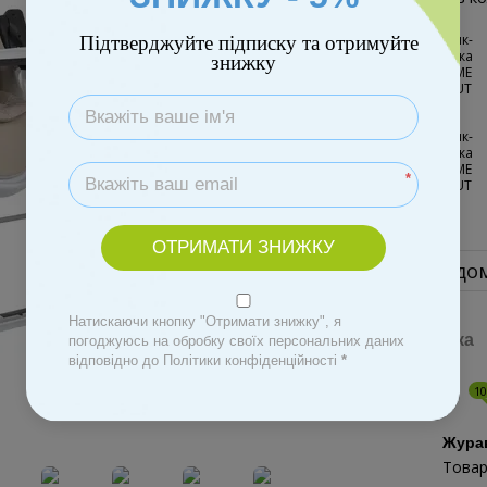
Підтверджуйте підписку та отримуйте
знижку
*
ОТРИМАТИ ЗНИЖКУ
Повідом
Натискаючи кнопку "Отримати знижку", я
Доставка
погоджуюсь на обробку своїх персональних даних
відповідно до Політики конфіденційності
*
Відгуки
1
Жура
Товар