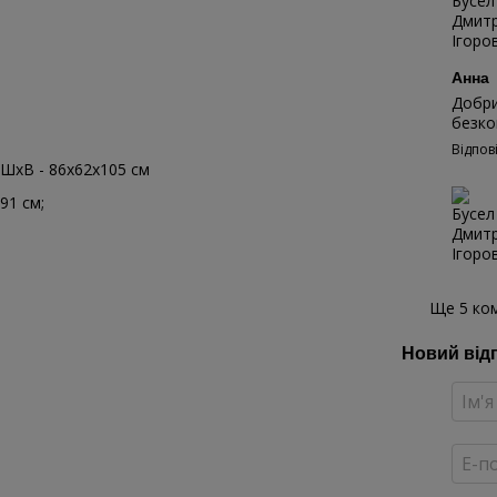
Анна
Добри
безко
Відпов
хШхВ - 86х62х105 см
91 см;
Ще 5 ко
Новий від