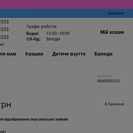
Бажання
8333
Графік роботи:
8333
Мій кошик
10:00–18:00
Будні:
8333
Вихідні
Сб-Нд:
ам?
ля мам
Іграшки
Дитяче взуття
Бренди
Артикул
00000005233
грн
В бажання
ля відображення персональної знижки
лір