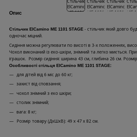
Опис
- стільчик який довго бу
Стільчик ElCamino ME 1101 STAGE
одночас міцний.
Сидіння можна регулювати по висоті в 3-х положеннях, висоту
Чохол виконаний із еко-шкіри, знімний та легко миється. Пр
іграшок. Розмір сидіння: ширина 43 см, глибина 26 см. Розмір
Особливості стільця ElCamino ME 1101 STAGE:
для дітей від 6 міс до 60 кг;
захист від сповзання;
чохол знімний з еко шкіри;
столик знімний;
вага: 8 кг;
Розмір товару (ДхШхВ): 49 х 47 х 82 см.