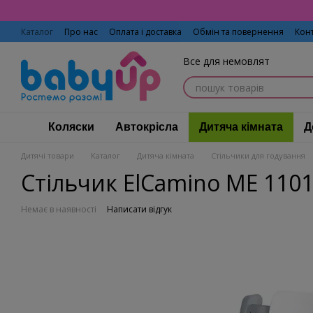
Перейти до основного контенту
Каталог
Про нас
Оплата і доставка
Обмін та повернення
Кон
Все для немовлят
Коляски
Автокрісла
Дитяча кімната
Д
Дитячі товари
Каталог
Дитяча кімната
Стільчики для годування
Стільчик ElCamino ME 1101
Немає в наявності
Написати відгук