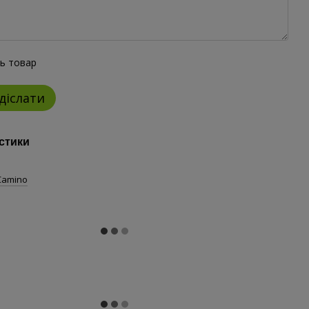
ть товар
діслати
стики
Camino