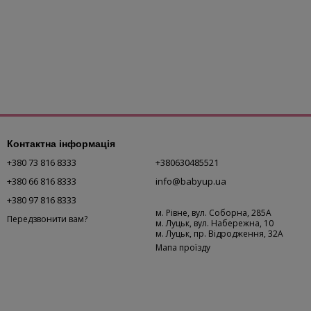
Контактна інформація
+380 73 816 8333
+380630485521
+380 66 816 8333
info@babyup.ua
+380 97 816 8333
м. Рівне, вул. Соборна, 285А
Передзвонити вам?
м. Луцьк, вул. Набережна, 10
м. Луцьк, пр. Відродження, 32А
Мапа проїзду