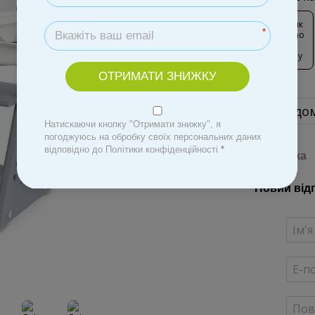
*
ОТРИМАТИ ЗНИЖКУ
Повідом
Натискаючи кнопку "Отримати знижку", я
погоджуюсь на обробку своїх персональних даних
відповідно до Політики конфіденційності
*
Доставка
Новий від