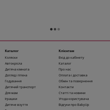
Каталог
Клієнтам
Коляски
Вхід до кабінету
Автокрісла
Каталог
Дитяча кімната
Про нас
Догляд і гігієна
Оплата і доставка
Годування
Обмін та повернення
Дитячий транспорт
Контакти
Для мам
Статті та новини
Іграшки
Угода користувача
Дитяче взуття
Відгуки про BabyUp