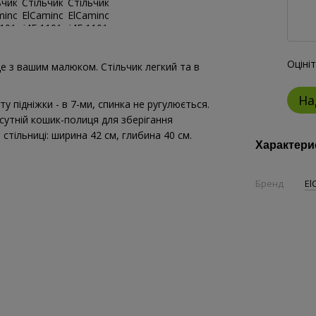
Оціні
де з вашим малюком. Стільчик легкий та в
На
 підніжки - в 7-ми, спинка не ругулюється.
исутній кошик-полиця для зберігання
 стільниці: ширина 42 см, глибина 40 см.
Характери
Бренд
El