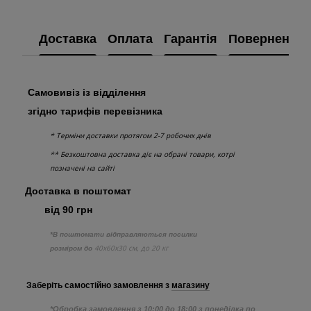
Доставка
Оплата
Гарантія
Повернення
Самовивіз із відділення
згідно тарифів перевізника
* Терміни доставки протягом 2-7 робочих днів
** Безкоштовна доставка діє на обрані товари, котрі
позначені на сайті
Доставка в поштомат
від 90 грн
*В поштомати відправляються посилки
40х60х30 см, до 20 кг
розміром до
Заберіть самостійно
замовлення з
магазину
*Обробка замовлення з 10:00 до 18:00 з понеділка по