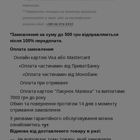
пятницю
** Наявність товару на певному магазині
уточнюйте в чаті, або за телефоном
+380 66 816 8333
горячої лінії
*Замовлення на суму до 500 грн відправляються
після 100% передплати.
Оплата замовлення
Онлайн картою Visa або Mastercard
«Оплата частинами» від ПриватБанку
«Оплата частинами» від Монобанк
Оплата при отриманні
Оплата картою "Пакунок Малюка" та виплатами
7000 грн до року
Обмін та повернення протягом 14 днів з моменту
отримання замовлення.
З умовами гарантійного обслуговування можна
ознайомитись
.
тут
Відмова від доставленого товару в разі:
Не відповідає тому товару, який замовляли,