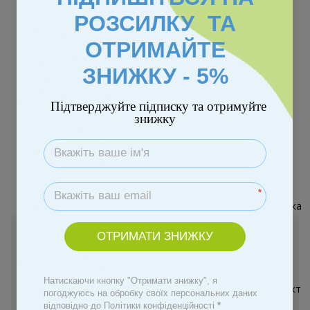
РОЗСИЛКУ ТА
ОТРИМАЙТЕ
ЗНИЖКУ - 5%
Підтверджуйте підписку та отримуйте
знижку
Колір
*
Немає в наявності
ОТРИМАТИ ЗНИЖКУ
849 грн
Натискаючи кнопку "Отримати знижку", я
погоджуюсь на обробку своїх персональних даних
Повідомити, коли з'явиться
відповідно до Політики конфіденційності
*