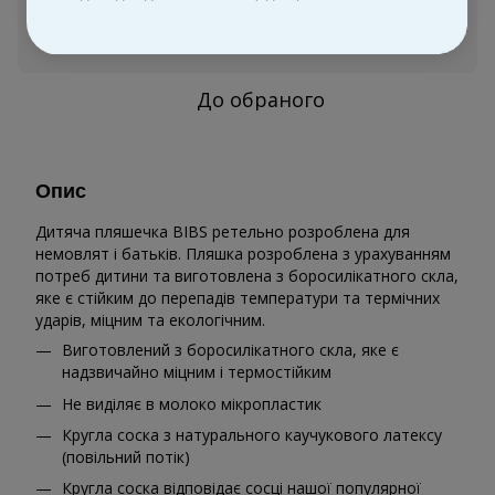
Увійти
для відображення персональної знижки
%
До обраного
Опис
Дитяча пляшечка BIBS ретельно розроблена для
немовлят і батьків. Пляшка розроблена з урахуванням
потреб дитини та виготовлена з боросилікатного скла,
яке є стійким до перепадів температури та термічних
ударів, міцним та екологічним.
Виготовлений з боросилікатного скла, яке є
надзвичайно міцним і термостійким
Не виділяє в молоко мікропластик
Кругла соска з натурального каучукового латексу
(повільний потік)
Кругла соска відповідає сосці нашої популярної