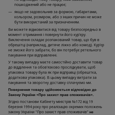
пошкоджений або не працює;
якщо не задовольнив за формою, габаритами,
кольором, розміром, або з інших причин не може
бути використаний за призначенням.
Ви можете відмовитися від товару безпосередньо в
момент отримання і повернути його кур’єру.
Виключення складає розпакований товар, що був в
обрешітці (наприклад, дитяче ліжко або комод). Кур’єр
не зможе його забрати, бо він потребує ретельного
пакування при відправленні.
У такому випадку маєте самостійно доставити товар
до відділення та обов'язково прослідкувати, щоб
упаковка товару була як при відправці (обрешітка,
додаткова упаковка). В цьому випадку витрати за
пакування та зворотну доставку сплачуємо ми.
Повернення товару здійснюється відповідно до
Закону України «Про захист прав споживачів».
Згідно постанови Кабінету міністрів №172 від 19
березня 1994 року про реалізацію окремих положень
закону України "Про захист прав споживачів"
не