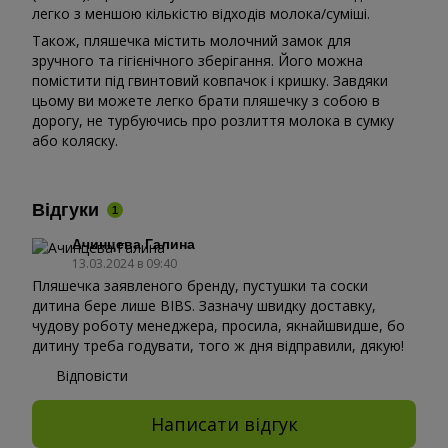
легко з меншою кількістю відходів молока/суміші.
Також, пляшечка містить молочний замок для
зручного та гігієнічного зберігання. Його можна
помістити під гвинтовий ковпачок і кришку. Завдяки
цьому ви можете легко брати пляшечку з собою в
дорогу, не турбуючись про розлиття молока в сумку
або коляску.
Відгуки
1
Ачинцева Галина
13.03.2024 в 09:40
Пляшечка заявленого бренду, пустушки та соски
дитина бере лише BIBS. Зазначу швидку доставку,
чудову роботу менеджера, просила, якнайшвидше, бо
дитину треба годувати, того ж дня відправили, дякую!
Відповісти
Написати відгук