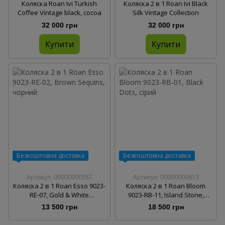
Коляска Roan Ivi Turkish
Коляска 2 в 1 Roan Ivi Black
Coffee Vintage black, cocoa
Silk Vintage Collection
32 000 грн
32 000 грн
Купити
Купити
Безкоштовна доставка
Безкоштовна доставка
Артикул: 00000000587
Артикул: 00000000613
Коляска 2 в 1 Roan Esso 9023-
Коляска 2 в 1 Roan Bloom
RE-07, Gold & White
9023-RB-11, Island Stone,
Ornaments, білий
бежевий
13 500 грн
18 500 грн