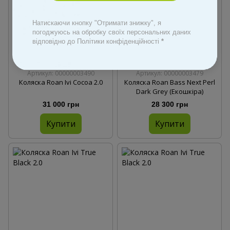
Натискаючи кнопку "Отримати знижку", я
погоджуюсь на обробку своїх персональних даних
відповідно до Політики конфіденційності
*
Безкоштовна доставка
Артикул: 00000003490
Артикул: 00000003479
Коляска Roan Ivi Cocoa 2.0
Коляска Roan Bass Next Perl
Dark Grey (Екошкіра)
31 000 грн
28 300 грн
Купити
Купити