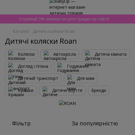
Отримай 5% знижки за реєстрацію на сайті!
Каталог
Дитячі коляски Roan
Дитячі коляски Roan
Коляски
Автокрісла
Дитяча кімната
Догляд і гігієна
Годування
Дитячий транспорт
Для мам
Іграшки
Дитяче взуття
Бренди
Фільтр
За популярністю