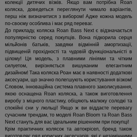
колекції дитячих візків. Якщо вам потрібна Roan 
коляска, доведеться переглянути чимало варіантів, 
перш ніж визначитися з вибором! Адже кожна модель 
по-своєму особлива і має ряд переваг.
До прикладу, коляска Roan Bass Next є відзначається 
популярністю серед покупців. Вона підкорила серця 
мільйонів батьків, завдяки відмінній амортизації, 
підвищеній прохідності та чудовій функціональністі в 
цілому! Ця модель, з плавними лініями та чітким 
силуетом, вирізняється вишуканим елегантним 
дизайном! Така коляска Роан має в наявності додаткові 
аксесуари, що значно полегшують користування візком! 
Словом, інноваційна система плавного заколисування, 
якою оснащена Roan коляска, а також виготовлення 
виробу з міцного пластику, обіцяють малюку солодкі та 
спокійні сни у люльці! Якщо ж ви віддаєте перевагу 
сучасним трендам, то моделі Roan Bloom та Roan Bass 
Next стануть для вас ідеальним рішенням при покупці! 
Крім практичних колясок та автокрісел, бренд також 
виготовляє ряд корисних аксесуарів, які є незамінними 