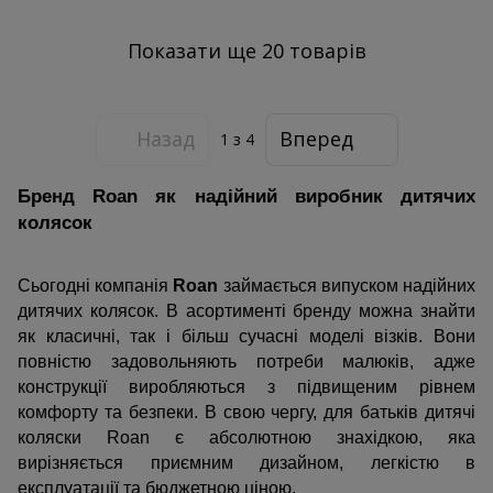
Показати ще 20 товарів
Назад
Вперед
1
з 4
Бренд Roan як надійний виробник дитячих 
колясок
Сьогодні компанія 
Roan 
займається випуском надійних 
дитячих колясок. В асортименті бренду можна знайти 
як класичні, так і більш сучасні моделі візків. Вони 
повністю задовольняють потреби малюків, адже 
конструкції виробляються з підвищеним рівнем 
комфорту та безпеки. В свою чергу, для батьків дитячі 
коляски Roan є абсолютною знахідкою, яка 
вирізняється приємним дизайном, легкістю в 
експлуатації та бюджетною ціною.