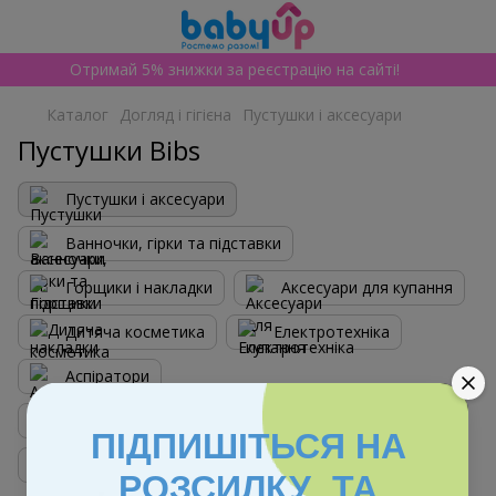
Отримай 5% знижки за реєстрацію на сайті!
Каталог
Догляд і гігієна
Пустушки і аксесуари
Пустушки Bibs
Пустушки і аксесуари
Ванночки, гірки та підставки
Горщики і накладки
Аксесуари для купання
Дитяча косметика
Електротехніка
Аспіратори
Засоби для прання та миття посуду
ПІДПИШІТЬСЯ НА
Зубні щітки та пасти
Ножниці та розчіски
РОЗСИЛКУ ТА