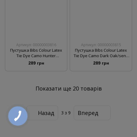
Артикул: 00000003816
Артикул: 00000003815
Пустушка Bibs Colour Latex
Пустушка Bibs Colour Latex
Tie Dye Camo Hunter
Tie Dye Camo Dark Oak/send
green/Sand розмір 1
розмір 2
289 грн
289 грн
Показати ще 20 товарів
Назад
Вперед
3
з 9