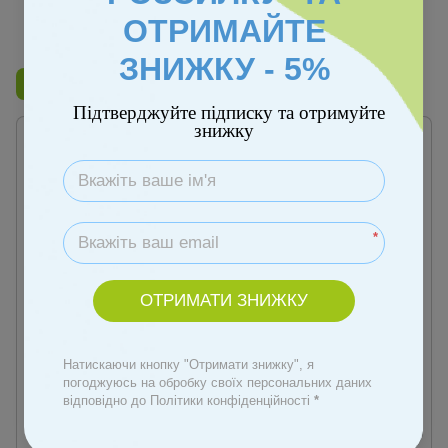
ОТРИМАЙТЕ
Фільтр
За популярністю
1
ЗНИЖКУ - 5%
Бренд
Bibs
Підтверджуйте підписку та отримуйте
знижку
*
ОТРИМАТИ ЗНИЖКУ
Артикул: 00000009673
Артикул: 00000009684
Пустушка Bibs Colour Latex
Пустушка Bibs Colour Latex
Натискаючи кнопку "Отримати знижку", я
Plum розмір 2
Plum розмір 1
погоджуюсь на обробку своїх персональних даних
відповідно до Політики конфіденційності
*
289 грн
289 грн
Купити
Купити