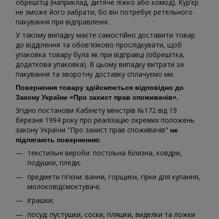
обрешітці (наприклад, дитяче ліжко або комод). Кур’єр
не зможе його забрати, бо він потребує ретельного
пакування при відправленні.
У такому випадку маєте самостійно доставити товар
до відділення та обов'язково прослідкувати, щоб
упаковка товару була як при відправці (обрешітка,
додаткова упаковка). В цьому випадку витрати за
пакування та зворотну доставку сплачуємо ми.
Повернення товару здійснюється відповідно до
Закону України «Про захист прав споживачів».
Згідно постанови Кабінету міністрів №172 від 19
березня 1994 року про реалізацію окремих положень
закону України "Про захист прав споживачів"
не
:
підлягають поверненню
текстильні вироби: постільна білизна, ковдри,
подушки, пледи;
предмети гігієни: ванни, горщики, гірки для купання,
молоковідсмоктувачі;
іграшки;
посуд: пустушки, соски, пляшки, виделки та ложки