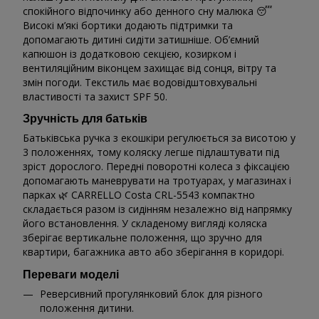
спокійного відпочинку або денного сну малюка 😴
Високі м’які бортики додають підтримки та
допомагають дитині сидіти затишніше. Об’ємний
капюшон із додатковою секцією, козирком і
вентиляційним віконцем захищає від сонця, вітру та
змін погоди. Текстиль має водовідштовхувальні
властивості та захист SPF 50.
Зручність для батьків
Батьківська ручка з екошкіри регулюється за висотою у
3 положеннях, тому коляску легше підлаштувати під
зріст дорослого. Передні поворотні колеса з фіксацією
допомагають маневрувати на тротуарах, у магазинах і
парках 🌿 CARRELLO Costa CRL-5543 компактно
складається разом із сидінням незалежно від напрямку
його встановлення. У складеному вигляді коляска
зберігає вертикальне положення, що зручно для
квартири, багажника авто або зберігання в коридорі.
Переваги моделі
Реверсивний прогулянковий блок для різного
положення дитини.