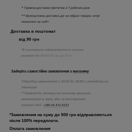
* Терміни доставки протягом 2-7 робочих днів
** Безкоштовна доставка діє на обрані товари, котрі
позначені на сайті
Доставка в поштомат
від 90 грн
*В поштомати відправляються посилки
40х60х30 см, до 20 кг
розміром до
Заберіть самостійно
замовлення з
магазину
*Обробка замовлення з 10:00 до 18:00 з понеділка по
пятницю
** Наявність товару на певному магазині
уточнюйте в чаті, або за телефоном
+380 66 816 8333
горячої лінії
*Замовлення на суму до 500 грн відправляються
після 100% передплати.
Оплата замовлення