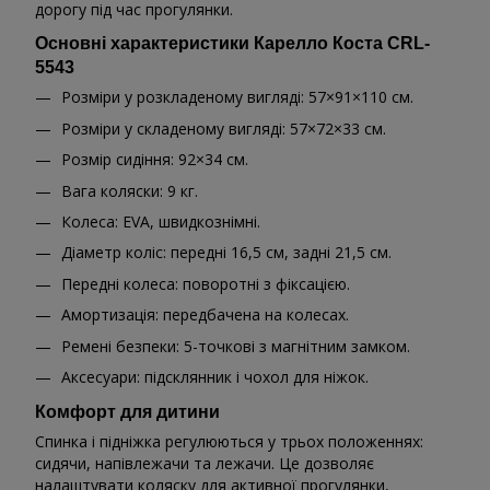
дорогу під час прогулянки.
Основні характеристики Карелло Коста CRL-
5543
Розміри у розкладеному вигляді: 57×91×110 см.
Розміри у складеному вигляді: 57×72×33 см.
Розмір сидіння: 92×34 см.
Вага коляски: 9 кг.
Колеса: EVA, швидкознімні.
Діаметр коліс: передні 16,5 см, задні 21,5 см.
Передні колеса: поворотні з фіксацією.
Амортизація: передбачена на колесах.
Ремені безпеки: 5-точкові з магнітним замком.
Аксесуари: підсклянник і чохол для ніжок.
Комфорт для дитини
Спинка і підніжка регулюються у трьох положеннях:
сидячи, напівлежачи та лежачи. Це дозволяє
налаштувати коляску для активної прогулянки,