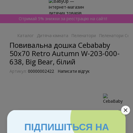
Отримай 5% знижки за реєстрацію на сайті!
Каталог
Дитяча кімната
Пеленатори
Пеленатори Ceb
Повивальна дошка Cebababy
50x70 Retro Autumn W-203-000-
638, Big Bear, білий
Артикул:
00000002422
Написати відгук
ПІДПИШІТЬСЯ НА