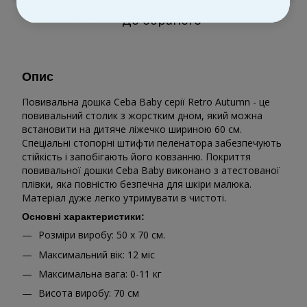
До обраного
Опис
Повивальна дошка Ceba Baby серії Retro Autumn - це
повивальний столик з жорстким дном, який можна
встановити на дитяче ліжечко шириною 60 см.
Спеціальні стопорні штифти пеленатора забезпечують
стійкість і запобігають його ковзанню. Покриття
повивальної дошки Ceba Baby виконано з атестованої
плівки, яка повністю безпечна для шкіри малюка.
Матеріал дуже легко утримувати в чистоті.
Основні характеристики:
Розміри виробу: 50 х 70 см.
Максимальний вік: 12 міс
Максимальна вага: 0-11 кг
Висота виробу: 70 см