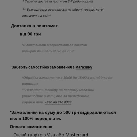
* Терміни доставки протягом 2-7 робочих днів
** Безкоштовна доставка діє на обрані товари, котрі
позначені на сайті
Доставка в поштомат
від 90 грн
*В поштомати відправляються посилки
40х60х30 см, до 20 кг
розміром до
Заберіть самостійно
замовлення з
магазину
*Обробка замовлення з 10:00 до 18:00 з понеділка по
пятницю
** Наявність товару на певному магазині
уточнюйте в чаті, або за телефоном
+380 66 816 8333
горячої лінії
*Замовлення на суму до 500 грн відправляються
після 100% передплати.
Оплата замовлення
Онлайн картою Visa або Mastercard