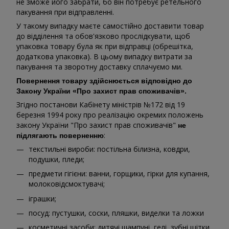
не зможе його забрати, бо він потребує ретельного
пакування при відправленні.
У такому випадку маєте самостійно доставити товар
до відділення та обов'язково прослідкувати, щоб
упаковка товару була як при відправці (обрешітка,
додаткова упаковка). В цьому випадку витрати за
пакування та зворотну доставку сплачуємо ми.
Повернення товару здійснюється відповідно до
Закону України «Про захист прав споживачів».
Згідно постанови Кабінету міністрів №172 від 19
березня 1994 року про реалізацію окремих положень
закону України "Про захист прав споживачів"
не
:
підлягають поверненню
текстильні вироби: постільна білизна, ковдри,
подушки, пледи;
предмети гігієни: ванни, горщики, гірки для купання,
молоковідсмоктувачі;
іграшки;
посуд: пустушки, соски, пляшки, виделки та ложки
косметичні засоби: дитячі шампуні, гелі, зубні щітки