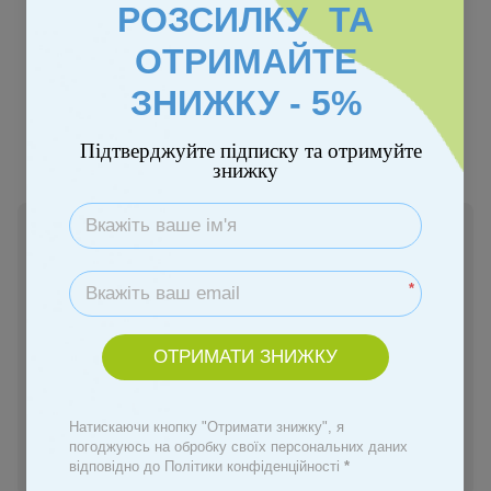
РОЗСИЛКУ ТА
ОТРИМАЙТЕ
ЗНИЖКУ - 5%
Підтверджуйте підписку та отримуйте
знижку
В наявності
1 349 грн
*
Купити
ОТРИМАТИ ЗНИЖКУ
Замовити швидко
Натискаючи кнопку "Отримати знижку", я
погоджуюсь на обробку своїх персональних даних
Увійти
для відображення персональної знижки
%
відповідно до Політики конфіденційності
*