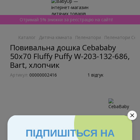
Отримай 5% знижки за реєстрацію на сайті!
Каталог
Дитяча кімната
Пеленатори
Пеленатори Ceb
Повивальна дошка Cebababy
50x70 Fluffy Puffy W-203-132-686,
Bart, хлопчик
Артикул:
00000002416
1 відгук
ПІДПИШІТЬСЯ НА