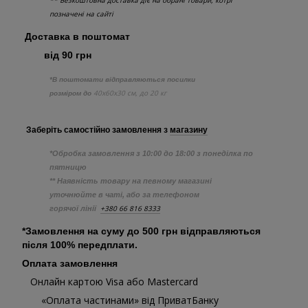
** Безкоштовна доставка діє на обрані товари, котрі
позначені на сайті
Доставка в поштомат
від 90 грн
*В поштомати відправляються посилки
40х60х30 см, до 20 кг
розміром до
Заберіть самостійно
замовлення з
магазину
*Обробка замовлення з 10:00 до 18:00 з понеділка по
пятницю
** Наявність товару на певному магазині
уточнюйте в чаті, або за телефоном
+380 66 816 8333
горячої лінії
*Замовлення на суму до 500 грн відправляються
після 100% передплати.
Оплата замовлення
Онлайн картою Visa або Mastercard
«Оплата частинами» від ПриватБанку