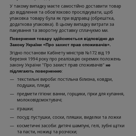
У такому випадку маєте самостійно доставити товар
до відділення та обов'язково прослідкувати, щоб
упаковка товару була як при відправці (обрешітка,
додаткова упаковка). В цьому випадку витрати за
пакування та зворотну доставку сплачуємо ми.
Повернення товару здійснюється відповідно до
Закону України «Про захист прав споживачів».
Згідно постанови Кабінету міністрів №172 від 19
березня 1994 року про реалізацію окремих положень
закону України "Про захист прав споживачів"
не
:
підлягають поверненню
текстильні вироби: постільна білизна, ковдри,
подушки, пледи;
предмети гігієни: ванни, горщики, гірки для купання,
молоковідсмоктувачі;
іграшки;
посуд: пустушки, соски, пляшки, виделки та ложки
косметичні засоби: дитячі шампуні, гелі, зубні щітки
та пасти, ножиці та розчіски;