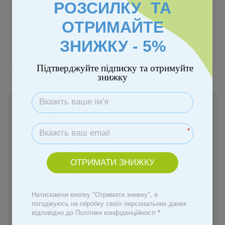
РОЗСИЛКУ ТА
ОТРИМАЙТЕ
ЗНИЖКУ - 5%
Підтверджуйте підписку та отримуйте
знижку
В наявності
1 349 грн
*
Купити
ОТРИМАТИ ЗНИЖКУ
Замовити швидко
Натискаючи кнопку "Отримати знижку", я
погоджуюсь на обробку своїх персональних даних
Увійти
для відображення персональної знижки
%
відповідно до Політики конфіденційності
*