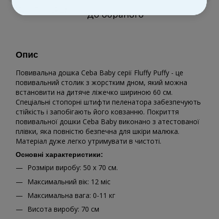
До обраного
Опис
Повивальна дошка Ceba Baby серії Fluffy Puffy - це
повивальний столик з жорстким дном, який можна
встановити на дитяче ліжечко шириною 60 см.
Спеціальні стопорні штифти пеленатора забезпечують
стійкість і запобігають його ковзанню. Покриття
повивальної дошки Ceba Baby виконано з атестованої
плівки, яка повністю безпечна для шкіри малюка.
Матеріал дуже легко утримувати в чистоті.
Основні характеристики:
Розміри виробу: 50 х 70 см.
Максимальний вік: 12 міс
Максимальна вага: 0-11 кг
Висота виробу: 70 см