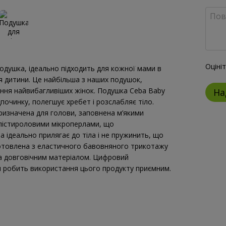
Оціні
одушка, ідеально підходить для кожної мами в
ня дитини. Це найбільша з наших подушок,
ння найвибагливіших жінок. Подушка Ceba Baby
На
дпочинку, полегшує хребет і розслабляє тіло.
ризначена для голови, заповнена м’якими
олістироловими мікроперлами, що
 ідеально прилягає до тіла і не пружинить, що
отовлена ​​з еластичного бавовняного трикотажу
та довговічним матеріалом. Цифровий
ал робить використання цього продукту приємним.