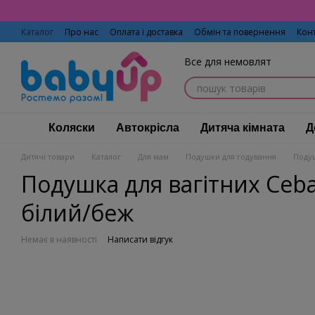
Перейти до основного контенту
Каталог
Про нас
Оплата і доставка
Обмін та повернення
Кон
Все для немовлят
Коляски
Автокрісла
Дитяча кімната
Д
Дитячі товари
Каталог
Для мам
Подушки для годування
Подуш
Подушка для вагітних Ceba
білий/беж
Немає в наявності
Написати відгук