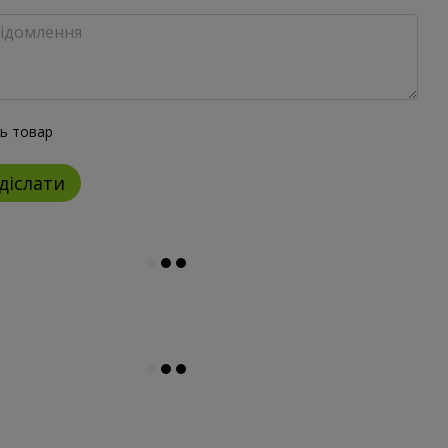
ть товар
діслати