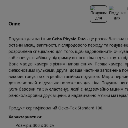
Опис
Подушка для вагітних
- це розслаблююча п
Ceba Physio Duo
останні місяці вагітності, післяродового періоду та годуван
розроблена спеціально для того, щоб задовольнити очікува
забезпечує стабільну підтримку всього тіла під час сну та ві
Вона має дві камери з різним наповненням. Перша камера, п
силіконовими кульками. Друга, довша частина заповнена п
використовуються в реабілітаційних подушках. Мікро-перлина
дозволяє знайти ідеальне положення для тіла. Подушка виг
(95% бавовни та 5% еластану), який є надзвичайно міцним 
різнокольоровий друк міцний, а надзвичайно м’який матері
Продукт сертифікований Oeko-Tex Standard 100.
Характеристики:
Розміри: 300 x 30 см