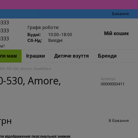
Бажання
8333
Графік роботи:
8333
Мій кошик
10:00–18:00
Будні:
8333
Вихідні
Сб-Нд:
ам?
ля мам
Іграшки
Дитяче взуття
Бренди
705-700-530, Amore, білий/беж
0-530, Amore,
Артикул
00000003411
грн
В бажання
ля відображення персональної знижки