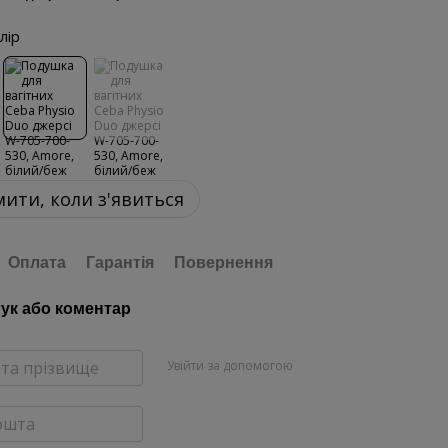
лір
ити, коли з'явиться
Оплата
Гарантія
Повернення
гук або коментар
Увійти за допомогою