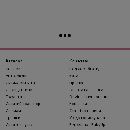
Каталог
Клієнтам
Коляски
Вхід до кабінету
Автокрісла
Каталог
Дитяча кімната
Про нас
Догляд і гігієна
Оплата і доставка
Годування
Обмін та повернення
Дитячий транспорт
Контакти
Для мам
Статті та новини
Іграшки
Угода користувача
Дитяче взуття
Відгуки про BabyUp