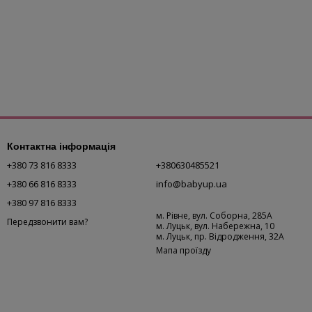
Контактна інформація
+380 73 816 8333
+380630485521
+380 66 816 8333
info@babyup.ua
+380 97 816 8333
м. Рівне, вул. Соборна, 285А
Передзвонити вам?
м. Луцьк, вул. Набережна, 10
м. Луцьк, пр. Відродження, 32А
Мапа проїзду