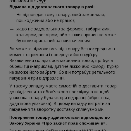
ознайомитись
.
тут
Відмова від доставленого товару в разі:
Не відповідає тому товару, який замовляли,
пошкоджений або не працює;
якщо не задовольнив за формою, габаритами,
кольором, розміром, або з інших причин не може
бути використаний за призначенням.
Ви можете відмовитися від товару безпосередньо в
момент отримання і повернути його кур’єру.
Виключення складає розпакований товар, що був в
обрешітці (наприклад, дитяче ліжко або комод). Кур’єр
не зможе його забрати, бо він потребує ретельного
пакування при відправленні.
У такому випадку маєте самостійно доставити товар
до відділення та обов'язково прослідкувати, щоб
упаковка товару була як при відправці (обрешітка,
додаткова упаковка). В цьому випадку витрати за
пакування та зворотну доставку сплачуємо ми.
Повернення товару здійснюється відповідно до
Закону України «Про захист прав споживачів».
Згідно постанови Кабінету міністрів №172 від 19