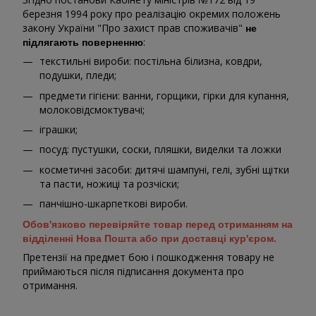
березня 1994 року про реалізацію окремих положень
закону України "Про захист прав споживачів"
не
:
підлягають поверненню
текстильні вироби: постільна білизна, ковдри,
подушки, пледи;
предмети гігієни: ванни, горщики, гірки для купання,
молоковідсмоктувачі;
іграшки;
посуд: пустушки, соски, пляшки, виделки та ложки
косметичні засоби: дитячі шампуні, гелі, зубні щітки
та пасти, ножиці та розчіски;
панчішно-шкарпеткові вироби.
Обов'язково перевіряйте товар перед отриманням на
відділенні Нова Пошта або при доставці кур'єром.
Претензії на предмет бою і пошкодження товару не
приймаються після підписання документа про
отримання.