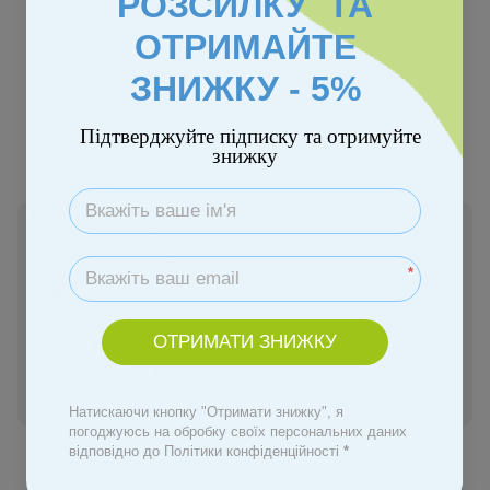
РОЗСИЛКУ ТА
ОТРИМАЙТЕ
ЗНИЖКУ - 5%
Підтверджуйте підписку та отримуйте
знижку
Безкоштовна доставка
Немає в наявності
5 499 грн
*
Повідомити, коли з'явиться
ОТРИМАТИ ЗНИЖКУ
Увійти
для відображення персональної знижки
%
Натискаючи кнопку "Отримати знижку", я
погоджуюсь на обробку своїх персональних даних
До обраного
відповідно до Політики конфіденційності
*