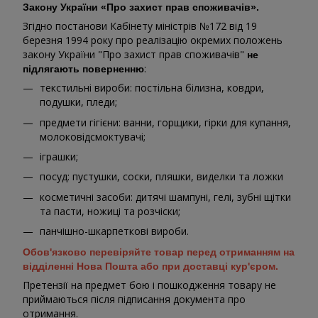
Закону України «Про захист прав споживачів».
Згідно постанови Кабінету міністрів №172 від 19
березня 1994 року про реалізацію окремих положень
закону України "Про захист прав споживачів"
не
:
підлягають поверненню
текстильні вироби: постільна білизна, ковдри,
подушки, пледи;
предмети гігієни: ванни, горщики, гірки для купання,
молоковідсмоктувачі;
іграшки;
посуд: пустушки, соски, пляшки, виделки та ложки
косметичні засоби: дитячі шампуні, гелі, зубні щітки
та пасти, ножиці та розчіски;
панчішно-шкарпеткові вироби.
Обов'язково перевіряйте товар перед отриманням на
відділенні Нова Пошта або при доставці кур'єром.
Претензії на предмет бою і пошкодження товару не
приймаються після підписання документа про
отримання.