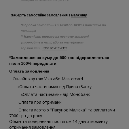
Заберіть самостійно
замовлення з
магазину
*Обробка замовлення з 10:00 до 18:00 з понеділка по
пятницю
** Наявність товару на певному магазині
уточнюйте в чаті, або за телефоном
+380 66 816 8333
горячої лінії
*Замовлення на суму до 500 грн відправляються
після 100% передплати.
Оплата замовлення
Онлайн картою Visa або Mastercard
«Оплата частинами» від ПриватБанку
«Оплата частинами» від Монобанк
Оплата при отриманні
Оплата картою "Пакунок Малюка" та виплатами
7000 грн до року
Обмін та повернення протягом 14 днів з моменту
отримання замовлення.