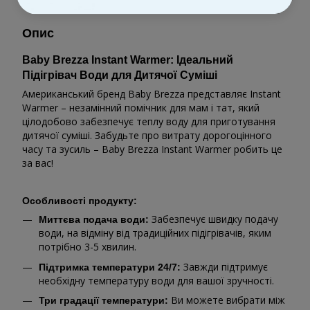
Опис
Baby Brezza Instant Warmer: Ідеальний
Підігрівач Води для Дитячої Суміші
Американський бренд Baby Brezza представляє Instant
Warmer – незамінний помічник для мам і тат, який
цілодобово забезпечує теплу воду для приготування
дитячої суміші. Забудьте про витрату дорогоцінного
часу та зусиль – Baby Brezza Instant Warmer робить це
за вас!
Особливості продукту:
Забезпечує швидку подачу
Миттєва подача води:
води, на відміну від традиційних підігрівачів, яким
потрібно 3-5 хвилин.
Завжди підтримує
Підтримка температури 24/7:
необхідну температуру води для вашої зручності.
Ви можете вибрати між
Три градації температури: