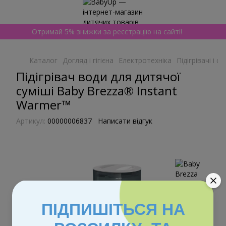
Отримай 5% знижки за реєстрацію на сайті!
Каталог
Догляд і гігієна
Електротехніка
Підігрівачі і 
Підігрівач води для дитячої
суміші Baby Brezza® Instant
Warmer™
Артикул:
00000006837
Написати відгук
ПІДПИШІТЬСЯ НА