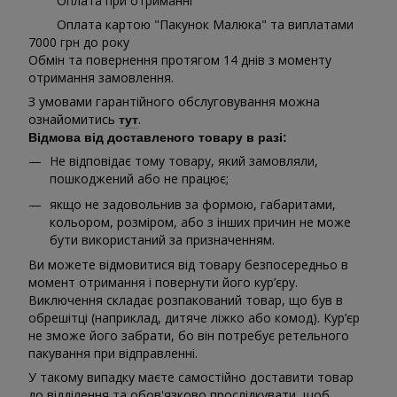
Оплата при отриманні
Оплата картою "Пакунок Малюка" та виплатами
7000 грн до року
Обмін та повернення протягом 14 днів з моменту
отримання замовлення.
З умовами гарантійного обслуговування можна
ознайомитись
.
тут
Відмова від доставленого товару в разі:
Не відповідає тому товару, який замовляли,
пошкоджений або не працює;
якщо не задовольнив за формою, габаритами,
кольором, розміром, або з інших причин не може
бути використаний за призначенням.
Ви можете відмовитися від товару безпосередньо в
момент отримання і повернути його кур’єру.
Виключення складає розпакований товар, що був в
обрешітці (наприклад, дитяче ліжко або комод). Кур’єр
не зможе його забрати, бо він потребує ретельного
пакування при відправленні.
У такому випадку маєте самостійно доставити товар
до відділення та обов'язково прослідкувати, щоб