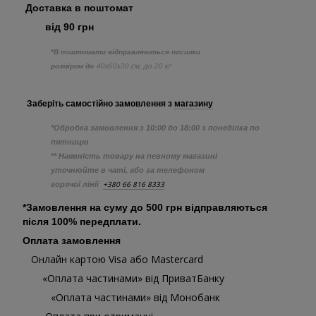
Доставка в поштомат
від 90 грн
*В поштомати відправляються посилки
40х60х30 см, до 20 кг
розміром до
Заберіть самостійно
замовлення з
магазину
*Обробка замовлення з 10:00 до 18:00 з понеділка по
пятницю
** Наявність товару на певному магазині
уточнюйте в чаті, або за телефоном
+380 66 816 8333
горячої лінії
*Замовлення на суму до 500 грн відправляються
після 100% передплати.
Оплата замовлення
Онлайн картою Visa або Mastercard
«Оплата частинами» від ПриватБанку
«Оплата частинами» від Монобанк