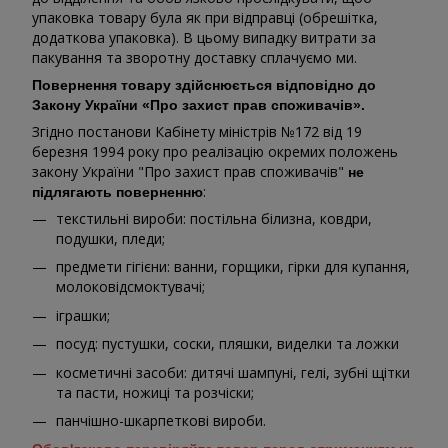
упаковка товару була як при відправці (обрешітка,
додаткова упаковка). В цьому випадку витрати за
пакування та зворотну доставку сплачуємо ми.
Повернення товару здійснюється відповідно до
Закону України «Про захист прав споживачів».
Згідно постанови Кабінету міністрів №172 від 19
березня 1994 року про реалізацію окремих положень
закону України "Про захист прав споживачів"
не
:
підлягають поверненню
текстильні вироби: постільна білизна, ковдри,
подушки, пледи;
предмети гігієни: ванни, горщики, гірки для купання,
молоковідсмоктувачі;
іграшки;
посуд: пустушки, соски, пляшки, виделки та ложки
косметичні засоби: дитячі шампуні, гелі, зубні щітки
та пасти, ножиці та розчіски;
панчішно-шкарпеткові вироби.