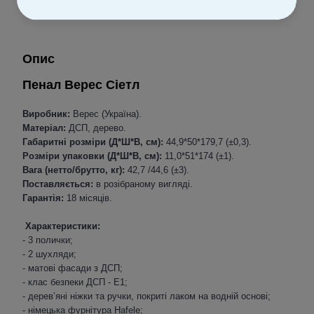
До обраного
Опис
Пенал Верес Сіетл
Виробник:
Верес (Україна).
Матеріал:
ДСП, дерево.
Габаритні розміри (Д*Ш*В, см):
44,9*50*179,7 (±0,3).
Розміри упаковки (Д*Ш*В, см):
11,0*51*174 (±1).
Вага (нетто/брутто, кг):
42,7 /44,6 (±3).
Поставляється:
в розібраному вигляді.
Гарантія:
18 місяців.
Характеристики:
- 3 полички;
- 2 шухляди;
- матові фасади з ДСП;
- клас безпеки ДСП - Е1;
- дерев’яні ніжки та ручки, покриті лаком на водній основі;
- німецька фурнітура Hafele;