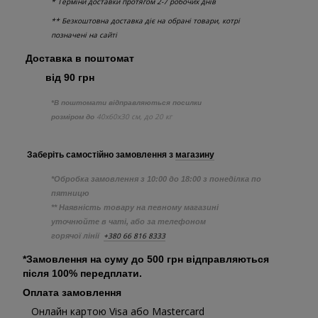
* Терміни доставки протягом 2-7 робочих днів
** Безкоштовна доставка діє на обрані товари, котрі
позначені на сайті
Доставка в поштомат
від 90 грн
*В поштомати відправляються посилки
40х60х30 см, до 20 кг
розміром до
Заберіть самостійно
замовлення з
магазину
*Обробка замовлення з 10:00 до 18:00 з понеділка по
пятницю
** Наявність товару на певному магазині
уточнюйте в чаті, або за телефоном
+380 66 816 8333
горячої лінії
*Замовлення на суму до 500 грн відправляються
після 100% передплати.
Оплата замовлення
Онлайн картою Visa або Mastercard