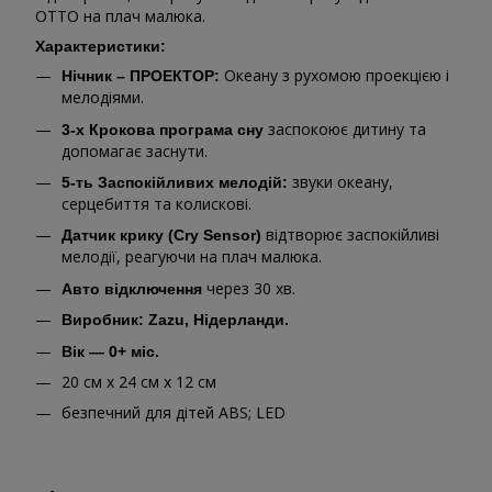
ОТТО на плач малюка.
Характеристики:
Океану з рухомою проекцією і
Нічник – ПРОЕКТОР:
мелодіями.
заспокоює дитину та
3-х Крокова програма
сну
допомагає заснути.
звуки океану,
5-ть Заспокійливих мелодій:
серцебиття та колискові.
відтворює заспокійливі
Датчик крику (Cry Sensor)
мелодії, реагуючи на плач малюка.
через 30 хв.
Авто відключення
Виробник: Zazu, Нідерланди.
Вік — 0+ міс.
20 см х 24 см х 12 см
безпечний для дітей ABS; LED