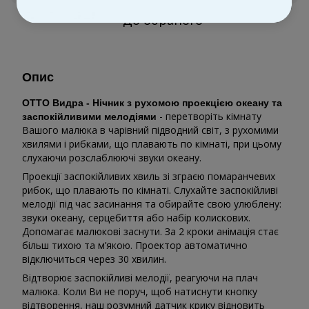
До обраного
Опис
ОТТО Видра - Нічник з рухомою проекцією океану та
- перетворіть кімнату
заспокійливими мелодіями
Вашого малюка в чарівний підводний світ, з рухомими
хвилями і рибками, що плавають по кімнаті, при цьому
слухаючи розслаблюючі звуки океану.
Проекції заспокійливих хвиль зі зграєю помаранчевих
рибок, що плавають по кімнаті. Слухайте заспокійливі
мелодії під час засинання та обирайте свою улюблену:
звуки океану, серцебиття або набір колискових.
Допомагає малюкові заснути. За 2 кроки анімація стає
більш тихою та м’якою. Проектор автоматично
відключиться через 30 хвилин.
Відтворює заспокійливі мелодії, реагуючи на плач
малюка. Коли Ви не поруч, щоб натиснути кнопку
відтворення, наш розумний датчик крику відновить