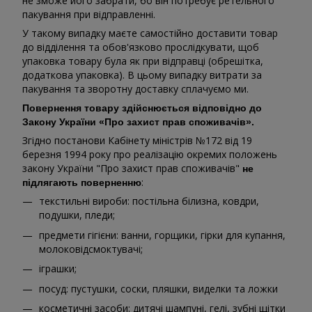
не зможе його забрати, бо він потребує ретельного
пакування при відправленні.
У такому випадку маєте самостійно доставити товар
до відділення та обов'язково прослідкувати, щоб
упаковка товару була як при відправці (обрешітка,
додаткова упаковка). В цьому випадку витрати за
пакування та зворотну доставку сплачуємо ми.
Повернення товару здійснюється відповідно до
Закону України «Про захист прав споживачів».
Згідно постанови Кабінету міністрів №172 від 19
березня 1994 року про реалізацію окремих положень
закону України "Про захист прав споживачів"
не
:
підлягають поверненню
текстильні вироби: постільна білизна, ковдри,
подушки, пледи;
предмети гігієни: ванни, горщики, гірки для купання,
молоковідсмоктувачі;
іграшки;
посуд: пустушки, соски, пляшки, виделки та ложки
косметичні засоби: дитячі шампуні, гелі, зубні щітки