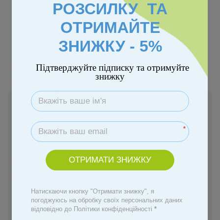
РОЗСИЛКУ ТА
ОТРИМАЙТЕ
ЗНИЖКУ - 5%
Підтверджуйте підписку та отримуйте
−15%
знижку
В наявності
2 885 грн
3 394 грн
*
Купити
ОТРИМАТИ ЗНИЖКУ
Замовити швидко
Натискаючи кнопку "Отримати знижку", я
погоджуюсь на обробку своїх персональних даних
Увійти
для відображення персональної знижки
%
відповідно до Політики конфіденційності
*