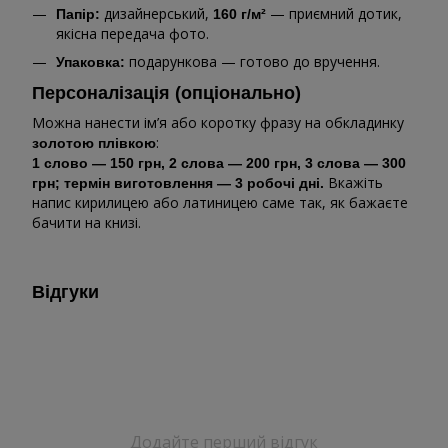
дизайнерський,
— приємний дотик,
Папір:
160 г/м²
якісна передача фото.
подарункова — готово до вручення.
Упаковка:
Персоналізація (опціонально)
Можна нанести ім’я або коротку фразу на обкладинку
:
золотою плівкою
1 слово — 150 грн, 2 слова — 200 грн, 3 слова — 300
Вкажіть
грн; термін виготовлення — 3 робочі дні.
напис кирилицею або латиницею саме так, як бажаєте
бачити на книзі.
Відгуки
Додайте перший відгук