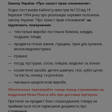
Закону України «Про захист прав споживачів».
Згідно постанови Кабінету міністрів №172 від 19
березня 1994 року про реалізацію окремих положень
закону України "Про захист прав споживачів"
не
:
підлягають поверненню
текстильні вироби: постільна білизна, ковдри,
подушки, пледи;
предмети гігієни: ванни, горщики, гірки для купання,
молоковідсмоктувачі;
іграшки;
посуд: пустушки, соски, пляшки, виделки та ложки
косметичні засоби: дитячі шампуні, гелі, зубні щітки
та пасти, ножиці та розчіски;
панчішно-шкарпеткові вироби.
Обов'язково перевіряйте товар перед отриманням на
відділенні Нова Пошта або при доставці кур'єром.
Претензії на предмет бою і пошкодження товару не
приймаються після підписання документа про
отримання.