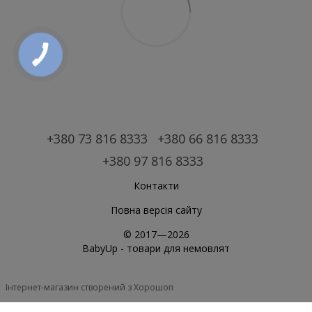
+380 73 816 8333
+380 66 816 8333
+380 97 816 8333
Контакти
Повна версія сайту
© 2017—2026
BabyUp -
товари для немовлят
Інтернет-магазин створений з Хорошоп