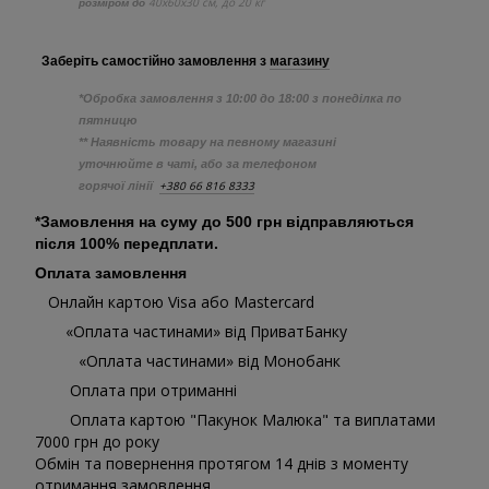
40х60х30 см, до 20 кг
розміром до
Заберіть самостійно
замовлення з
магазину
*Обробка замовлення з 10:00 до 18:00 з понеділка по
пятницю
** Наявність товару на певному магазині
уточнюйте в чаті, або за телефоном
+380 66 816 8333
горячої лінії
*Замовлення на суму до 500 грн відправляються
після 100% передплати.
Оплата замовлення
Онлайн картою Visa або Mastercard
«Оплата частинами» від ПриватБанку
«Оплата частинами» від Монобанк
Оплата при отриманні
Оплата картою "Пакунок Малюка" та виплатами
7000 грн до року
Обмін та повернення протягом 14 днів з моменту
отримання замовлення.