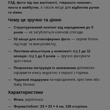
УЗД, фото під час вагітності, «першого локона»,
, а також місце для
листа в майбутнє
відбитків ручки
.
та ніжки
Чому це зручно та цінно
Структурований контент від народження до 5
— не загубляться ключові спогади.
років
— окремі блоки
53 місця для атмосферних фото
під події та віхи розвитку.
: від
Листівки-мільстоуни у комплекті
1 до 11
і від
— зручно фіксувати
місяців
1 до 5 років
зростання.
допоможе
Покрокова інструкція із заповнення
оформити книгу акуратно з першої сторінки.
на народження, хрестини або
Чудовий подарунок
Baby Shower.
Характеристики
українська.
Мова:
,
.
Формат/обсяг:
23 × 23 × 4 см
128 сторінок