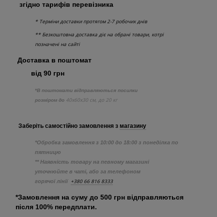
згідно тарифів перевізника
* Терміни доставки протягом 2-7 робочих днів
** Безкоштовна доставка діє на обрані товари, котрі
позначені на сайті
Доставка в поштомат
від 90 грн
*В поштомати відправляються посилки
40х60х30 см, до 20 кг
розміром до
Заберіть самостійно
замовлення з
магазину
*Обробка замовлення з 10:00 до 18:00 з понеділка по
пятницю
** Наявність товару на певному магазині
уточнюйте в чаті, або за телефоном
+380 66 816 8333
горячої лінії
*Замовлення на суму до 500 грн відправляються
після 100% передплати.