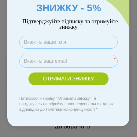
ЗНИЖКУ - 5%
Підтверджуйте підписку та отримуйте
знижку
*
Немає в наявності
231 грн
ОТРИМАТИ ЗНИЖКУ
Повідомити, коли з'явиться
Натискаючи кнопку "Отримати знижку", я
погоджуюсь на обробку своїх персональних даних
Увійти
для відображення персональної знижки
%
відповідно до Політики конфіденційності
*
До обраного