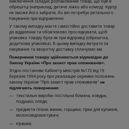
Виключення складає розпакований товар, що був в
обрешітці (наприклад, дитяче ліжко або комод). Кур’єр
не зможе його забрати, бо він потребує ретельного
пакування при відправленні.
У такому випадку маєте самостійно доставити товар
до відділення та обов'язково прослідкувати, щоб
упаковка товару була як при відправці (обрешітка,
додаткова упаковка). В цьому випадку витрати за
пакування та зворотну доставку сплачуємо ми.
Повернення товару здійснюється відповідно до
Закону України «Про захист прав споживачів».
Згідно постанови Кабінету міністрів №172 від 19
березня 1994 року про реалізацію окремих положень
закону України "Про захист прав споживачів"
не
:
підлягають поверненню
текстильні вироби: постільна білизна, ковдри,
подушки, пледи;
предмети гігієни: ванни, горщики, гірки для купання,
молоковідсмоктувачі;
іграшки;