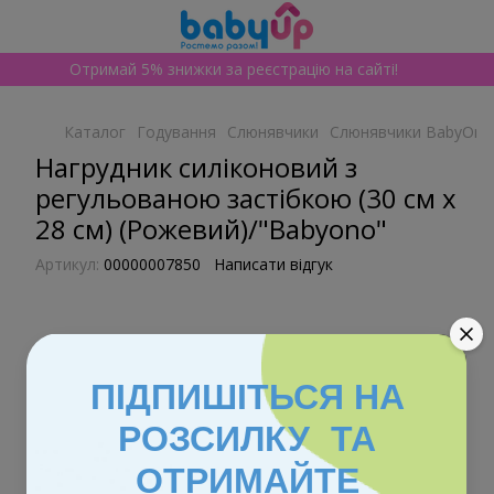
Отримай 5% знижки за реєстрацію на сайті!
Каталог
Годування
Слюнявчики
Слюнявчики BabyOno
Нагрудник силіконовий з
регульованою застібкою (30 см x
28 см) (Рожевий)/"Babyono"
Артикул:
00000007850
Написати відгук
ПІДПИШІТЬСЯ НА
РОЗСИЛКУ ТА
ОТРИМАЙТЕ