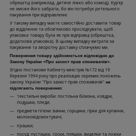
обрешітці (наприклад, дитяче ліжко або комод). Кур’єр
не зможе його забрати, бо він потребує ретельного
пакування при відправленні.
У такому випадку маєте самостійно доставити товар
до відділення та обов'язково прослідкувати, щоб
упаковка товару була як при відправці (обрешітка,
додаткова упаковка). В цьому випадку витрати за
пакування та зворотну доставку сплачуємо ми.
Повернення товару здійснюється відповідно до
Закону України «Про захист прав споживачів».
Згідно постанови Кабінету міністрів №172 від 19
березня 1994 року про реалізацію окремих положень
закону України "Про захист прав споживачів"
не
:
підлягають поверненню
текстильні вироби: постільна білизна, ковдри,
подушки, пледи;
предмети гігієни: ванни, горщики, гірки для купання,
молоковідсмоктувачі;
іграшки;
посуд: пустушки, соски, пляшки, виделки та ложки