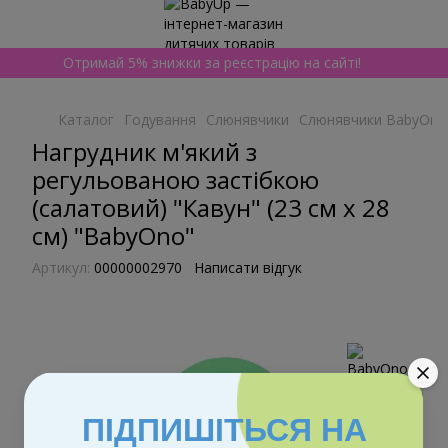
Отримай 5% знижки за реєстрацію на сайті!
Каталог
Годування
Слюнявчики
Слюнявчики BabyOno
Нагрудник м'який з
регульованою застібкою
(салатовий) "Кавун" (23 см x 28
см) "BabyOno"
Артикул:
00000002970
Написати відгук
ПІДПИШІТЬСЯ НА