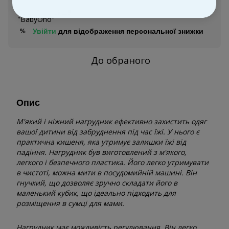
Повідомити, коли з'явиться
Увійти
для відображення персональної знижки
%
До обраного
Опис
М'який і ніжний нагрудник ефективно захистить одяг
вашої дитини від забруднення під час їжі. У нього є
практична кишеня, яка утримує залишки їжі від
падіння. Нагрудник був виготовлений з м'якого,
легкого і безпечного пластика. Його легко утримувати
в чистоті, можна мити в посудомийній машині. Він
гнучкий, що дозволяє зручно складати його в
маленький кубик, що ідеально підходить для
розміщення в сумці для мами.
Нагрудник має можливість регулювання. Він легко