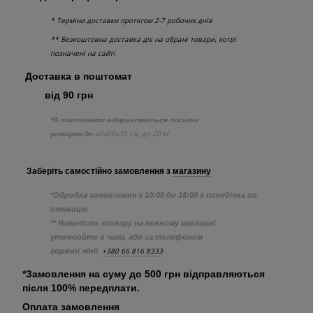
* Терміни доставки протягом 2-7 робочих днів
** Безкоштовна доставка діє на обрані товари, котрі
позначені на сайті
Доставка в поштомат
від 90 грн
*В поштомати відправляються посилки
40х60х30 см, до 20 кг
розміром до
Заберіть самостійно
замовлення з
магазину
*Обробка замовлення з 10:00 до 18:00 з понеділка по
пятницю
** Наявність товару на певному магазині
уточнюйте в чаті, або за телефоном
+380 66 816 8333
горячої лінії
*Замовлення на суму до 500 грн відправляються
після 100% передплати.
Оплата замовлення