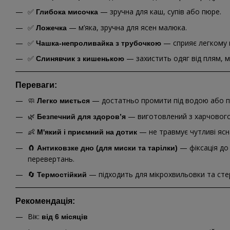
✅
— зручна для каш, супів або пюре.
Глибока мисочка
✅
— м’яка, зручна для ясен малюка.
Ложечка
✅
— сприяє легкому п
Чашка-непроливайка з трубочкою
✅
— захистить одяг від плям, м
Слинявчик з кишенькою
Переваги:
🧼
— достатньо промити під водою або п
Легко миється
🌿
— виготовлений з харчового 
Безпечний для здоров’я
👶
— не травмує чутливі ясн
М'який і приємний на дотик
🧲
— фіксація до
Антиковзке дно (для миски та тарілки)
перевертань.
🔄
— підходить для мікрохвильовки та стер
Термостійкий
Рекомендація:
Вік:
від 6 місяців