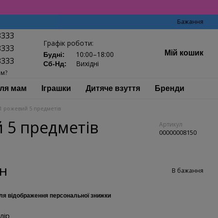
Бажання
8333
Графік роботи:
8333
Мій кошик
10:00–18:00
Будні:
8333
Вихідні
Сб-Нд:
ам?
ля мам
Іграшки
Дитяче взуття
Бренди
-1 рожевий 5 предметів
й 5 предметів
Артикул
00000008150
рн
В бажання
ля відображення персональної знижки
лір