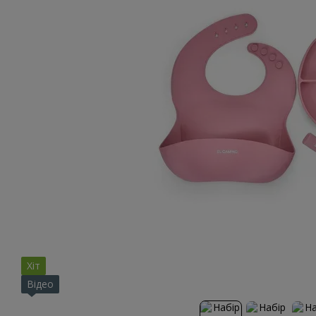
Хіт
Відео