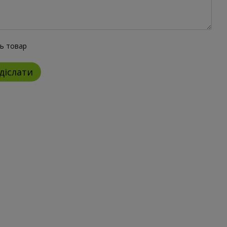
ть товар
діслати