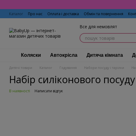
Перейти до основного контенту
Каталог
Про нас
Оплата і доставка
Обмін та повернення
Кон
Все для немовлят
Коляски
Автокрісла
Дитяча кімната
Д
Дитячі товари
Каталог
Годування
Набори посуду і тарілки
На
Набір силіконового посуду
В наявності
Написати відгук