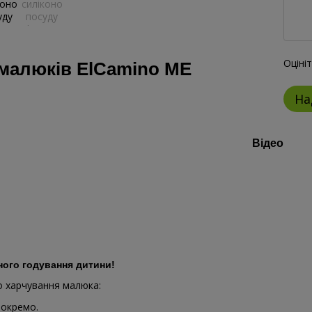
Оціні
 малюків ElCamino ME
На
Відео
ного годування дитини!
о харчування малюка:
 окремо.