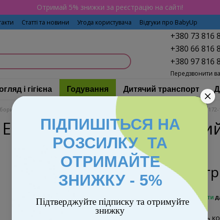
Отримай 5% знижки за реєстрацію на сайті!
такти
Статті та новини
Угода користувача
Відгуки про BabyUp
+380 73 816 
+380 66 816 
+380 97 816 
Передзвонити в
огляд і гігієна
Годування
Дитячий транспорт
Д
бори посуду і тарілки ElCamino
Набір силіконового посуду ElCamino ME 1172
ПІДПИШІТЬСЯ НА
 ElCamino ME 1172-1 рожеви
РОЗСИЛКУ ТА
ОТРИМАЙТЕ
649 г
ЗНИЖКУ - 5%
%
Увійти
д
Підтверджуйте підписку та отримуйте
знижку
Виберіть ко