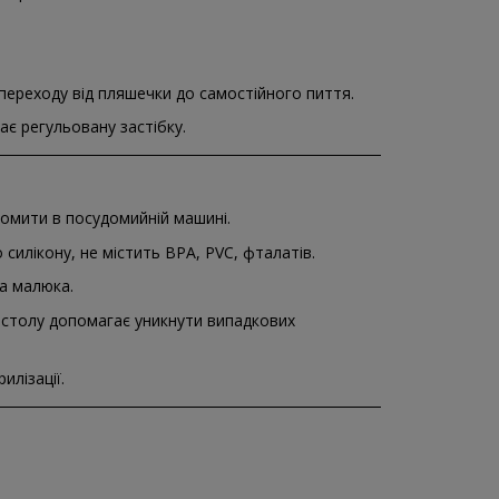
ереходу від пляшечки до самостійного пиття.
ає регульовану застібку.
омити в посудомийній машині.
силікону, не містить BPA, PVC, фталатів.
а малюка.
 столу допомагає уникнути випадкових
илізації.