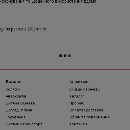
го харчування та щоденного використання вдома
 їжі разом з ElCamino!
Каталог
Клієнтам
Коляски
Вхід до кабінету
Автокрісла
Каталог
Дитяча кімната
Про нас
Догляд і гігієна
Оплата і доставка
Годування
Обмін та повернення
Дитячий транспорт
Контакти