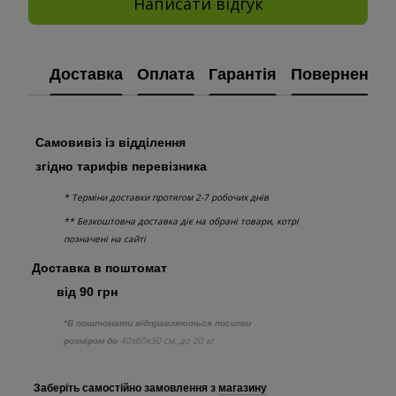
Написати відгук
Доставка
Оплата
Гарантія
Повернення
Самовивіз із відділення
згідно тарифів перевізника
* Терміни доставки протягом 2-7 робочих днів
** Безкоштовна доставка діє на обрані товари, котрі
позначені на сайті
Доставка в поштомат
від 90 грн
*В поштомати відправляються посилки
40х60х30 см, до 20 кг
розміром до
Заберіть самостійно
замовлення з
магазину