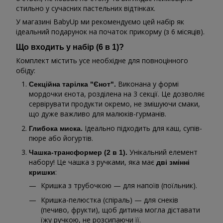
стильно у сучасних пастельних відтінках.
У магазині BabyUp ми рекомендуємо цей набір як
ідеальний подарунок на початок прикорму (з 6 місяців).
Що входить у набір (6 в 1)?
Комплект містить усе необхідне для повноцінного
обіду:
Виконана у формі
Секційна тарілка "Єнот".
мордочки єнота, розділена на 3 секції. Це дозволяє
сервірувати продукти окремо, не змішуючи смаки,
що дуже важливо для малюків-гурманів.
Ідеально підходить для каш, супів-
Глибока миска.
пюре або йогуртів.
Унікальний елемент
Чашка-трансформер (2 в 1).
набору! Це чашка з ручками, яка має
дві змінні
:
кришки
Кришка з трубочкою — для напоїв (поїльник).
Кришка-пелюстка (спіраль) — для снеків
(печиво, фрукти), щоб дитина могла діставати
їжу ручкою, не розсипаючи її.