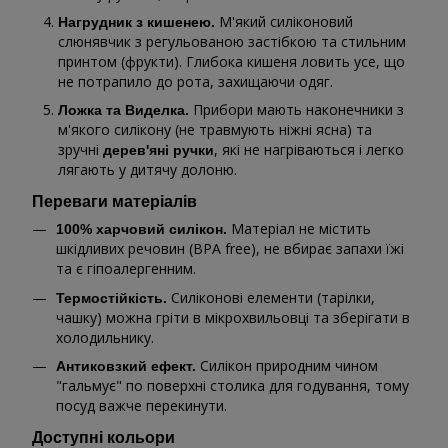
М'який силіконовий
Нагрудник з кишенею.
слюнявчик з регульованою застібкою та стильним
принтом (фрукти). Глибока кишеня ловить усе, що
не потрапило до рота, захищаючи одяг.
Прибори мають наконечники з
Ложка та Виделка.
м'якого силікону (не травмують ніжні ясна) та
зручні
, які не нагріваються і легко
дерев'яні ручки
лягають у дитячу долоню.
Переваги матеріалів
Матеріал не містить
100% харчовий силікон.
шкідливих речовин (BPA free), не вбирає запахи їжі
та є гіпоалергенним.
Силіконові елементи (тарілки,
Термостійкість.
чашку) можна гріти в мікрохвильовці та зберігати в
холодильнику.
Силікон природним чином
Антиковзкий ефект.
"гальмує" по поверхні столика для годування, тому
посуд важче перекинути.
Доступні кольори