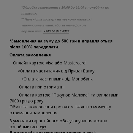
*Обробка замовлення з 10:00 до 18:00 з понеділка по
пятницю
** Наявність товару на певному магазині
уточнюйте в чаті, або за телефоном
+380 66 816 8333
горячої лінії
*Замовлення на суму до 500 грн відправляються
після 100% передплати.
Оплата замовлення
Онлайн картою Visa або Mastercard
«Оплата частинами» від ПриватБанку
«Оплата частинами» від Монобанк
Оплата при отриманні
Оплата картою "Пакунок Малюка" та виплатами
7000 грн до року
Обмін та повернення протягом 14 днів з моменту
отримання замовлення.
З умовами гарантійного обслуговування можна
ознайомитись
.
тут
Відмова від доставленого товару в разі: