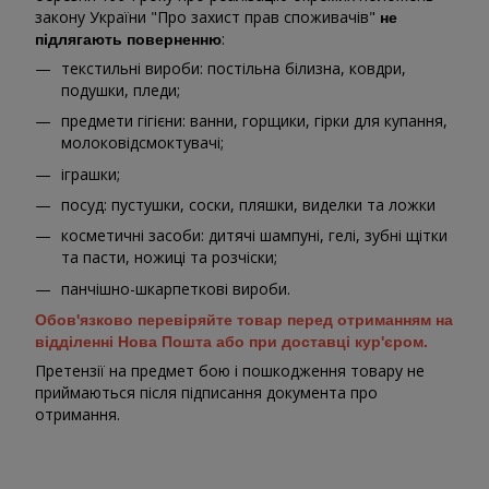
закону України "Про захист прав споживачів"
не
:
підлягають поверненню
текстильні вироби: постільна білизна, ковдри,
подушки, пледи;
предмети гігієни: ванни, горщики, гірки для купання,
молоковідсмоктувачі;
іграшки;
посуд: пустушки, соски, пляшки, виделки та ложки
косметичні засоби: дитячі шампуні, гелі, зубні щітки
та пасти, ножиці та розчіски;
панчішно-шкарпеткові вироби.
Обов'язково перевіряйте товар перед отриманням на
відділенні Нова Пошта або при доставці кур'єром.
Претензії на предмет бою і пошкодження товару не
приймаються після підписання документа про
отримання.