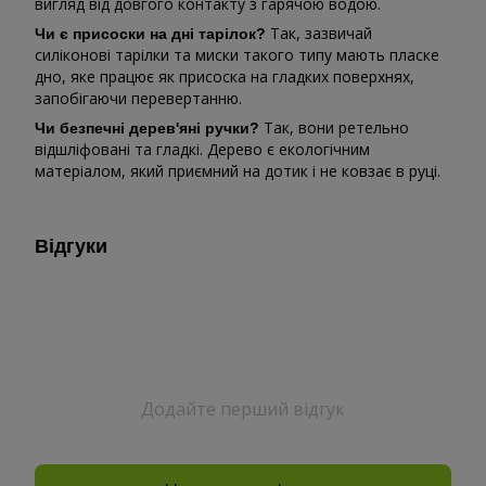
вигляд від довгого контакту з гарячою водою.
Так, зазвичай
Чи є присоски на дні тарілок?
силіконові тарілки та миски такого типу мають пласке
дно, яке працює як присоска на гладких поверхнях,
запобігаючи перевертанню.
Так, вони ретельно
Чи безпечні дерев'яні ручки?
відшліфовані та гладкі. Дерево є екологічним
матеріалом, який приємний на дотик і не ковзає в руці.
Відгуки
Додайте перший відгук