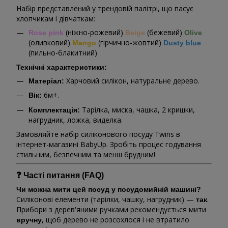
Набір представлений у трендовій палітрі, що пасує
хлопчикам і дівчаткам:
(ніжно-рожевий)
(бежевий)
Rose pink
Beige
Olive
(оливковий)
(гірчично-жовтий)
Mango
Dusty blue
(пильно-блакитний)
Технічні характеристики:
Харчовий силікон, натуральне дерево.
Матеріал:
6м+.
Вік:
Тарілка, миска, чашка, 2 кришки,
Комплектація:
нагрудник, ложка, виделка.
Замовляйте набір силіконового посуду Twins в
інтернет-магазині BabyUp. Зробіть процес годування
стильним, безпечним та менш брудним!
❓ Часті питання (FAQ)
Чи можна мити цей посуд у посудомийній машині?
Силіконові елементи (тарілки, чашку, нагрудник) —
.
так
Прибори з дерев'яними ручками рекомендується мити
, щоб дерево не розсохлося і не втратило
вручну