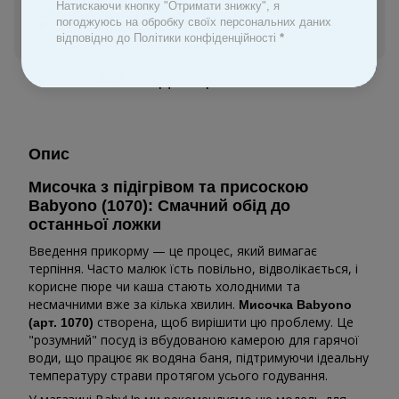
Натискаючи кнопку "Отримати знижку", я
погоджуюсь на обробку своїх персональних даних
Увійти
для відображення персональної знижки
%
відповідно до Політики конфіденційності
*
До обраного
Опис
Мисочка з підігрівом та присоскою
Babyono (1070): Смачний обід до
останньої ложки
Введення прикорму — це процес, який вимагає
терпіння. Часто малюк їсть повільно, відволікається, і
корисне пюре чи каша стають холодними та
несмачними вже за кілька хвилин.
Мисочка Babyono
створена, щоб вирішити цю проблему. Це
(арт. 1070)
"розумний" посуд із вбудованою камерою для гарячої
води, що працює як водяна баня, підтримуючи ідеальну
температуру страви протягом усього годування.