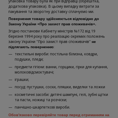
упаковка товару була як при відправці (обрешітка,
додаткова упаковка). В цьому випадку витрати за
пакування та зворотну доставку сплачуємо ми.
Повернення товару здійснюється відповідно до
Закону України «Про захист прав споживачів».
Згідно постанови Кабінету міністрів №172 від 19
березня 1994 року про реалізацію окремих положень
закону України "Про захист прав споживачів"
не
:
підлягають поверненню
текстильні вироби: постільна білизна, ковдри,
подушки, пледи;
предмети гігієни: ванни, горщики, гірки для купання,
молоковідсмоктувачі;
іграшки;
посуд: пустушки, соски, пляшки, виделки та ложки
косметичні засоби: дитячі шампуні, гелі, зубні щітки
та пасти, ножиці та розчіски;
панчішно-шкарпеткові вироби.
Обов'язково перевіряйте товар перед отриманням на