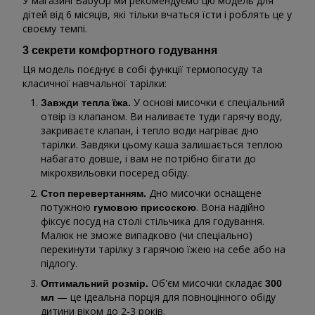
У магазині BabyUp ми рекомендуємо цю модель для
дітей від 6 місяців, які тільки вчаться їсти і роблять це у
своєму темпі.
3 секрети комфортного годування
Ця модель поєднує в собі функції термопосуду та
класичної навчальної тарілки:
У основі мисочки є спеціальний
Завжди тепла їжа.
отвір із клапаном. Ви наливаєте туди гарячу воду,
закриваєте клапан, і тепло води нагріває дно
тарілки. Завдяки цьому каша залишається теплою
набагато довше, і вам не потрібно бігати до
мікрохвильовки посеред обіду.
Дно мисочки оснащене
Стоп перевертанням.
потужною
. Вона надійно
гумовою присоскою
фіксує посуд на столі стільчика для годування.
Малюк не зможе випадково (чи спеціально)
перекинути тарілку з гарячою їжею на себе або на
підлогу.
Об'єм мисочки складає
Оптимальний розмір.
300
— це ідеальна порція для повноцінного обіду
мл
дитини віком до 2-3 років.