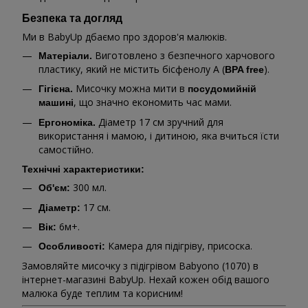
Безпека та догляд
Ми в BabyUp дбаємо про здоров'я малюків.
Виготовлено з безпечного харчового
Матеріали.
пластику, який не містить бісфенолу А (
).
BPA free
Мисочку можна мити в
Гігієна.
посудомийній
, що значно економить час мами.
машині
Діаметр 17 см зручний для
Ергономіка.
використання і мамою, і дитиною, яка вчиться їсти
самостійно.
Технічні характеристики:
300 мл.
Об'єм:
17 см.
Діаметр:
6м+.
Вік:
Камера для підігріву, присоска.
Особливості:
Замовляйте мисочку з підігрівом Babyono (1070) в
інтернет-магазині BabyUp. Нехай кожен обід вашого
малюка буде теплим та корисним!