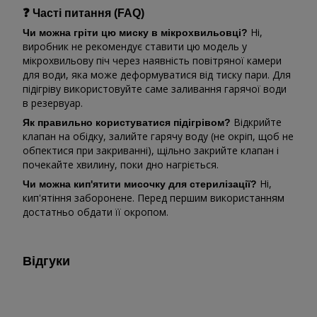
❓ Часті питання (FAQ)
Ні,
Чи можна гріти цю миску в мікрохвильовці?
виробник не рекомендує ставити цю модель у
мікрохвильову піч через наявність повітряної камери
для води, яка може деформуватися від тиску пари. Для
підігріву використовуйте саме заливання гарячої води
в резервуар.
Відкрийте
Як правильно користуватися підігрівом?
клапан на обідку, залийте гарячу воду (не окріп, щоб не
обпектися при закриванні), щільно закрийте клапан і
почекайте хвилину, поки дно нагріється.
Ні,
Чи можна кип'ятити мисочку для стерилізації?
кип'ятіння заборонене. Перед першим використанням
достатньо обдати її окропом.
Відгуки