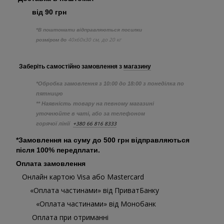
від 90 грн
*В поштомати відправляються посилки
40х60х30 см, до 20 кг
розміром до
Заберіть самостійно
замовлення з
магазину
*Обробка замовлення з 10:00 до 18:00 з понеділка по
пятницю
** Наявність товару на певному магазині
уточнюйте в чаті, або за телефоном
+380 66 816 8333
горячої лінії
*Замовлення на суму до 500 грн відправляються
після 100% передплати.
Оплата замовлення
Онлайн картою Visa або Mastercard
«Оплата частинами» від ПриватБанку
«Оплата частинами» від Монобанк
Оплата при отриманні