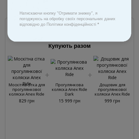
До обраного
Натискаючи кнопку "Отримати знижку", я
погоджуюсь на обробку своїх персональних даних
відповідно до Політики конфіденційності
*
Купують разом
М
Москітна сітка для
Прогулянкова
Дощовик для
прогулянкової
коляска Anex Ride
прогулянкової
коляски Anex Ride
Dark
коляски Anex Ride
829 грн
15 999 грн
999 грн