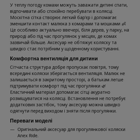
У теплу погоду комахи можуть заважати дитині спати,
відпочивати або спокійно перебувати в колясці.
Москітна сітка створює легкий бар’єр і допомагає
зменшити контакт малюка з комарами та мошками 👶
Це особливо актуально ввечері, біля дерев, у парку, на
природі або під час прогулянок у місцях, де комах
зазвичай більше. Аксесуар не обтяжує коляску та
швидко стає потрібним у щоденному користуванні.
Комфортна вентиляція для дитини
Сітчаста структура добре пропускає повітря, тому
всередині коляски зберігається вентиляція. Малюк не
залишається в закритому просторі, а батькам легше
підтримувати комфорт під час прогулянки 🌿
Еластичний матеріал допомагає сітці акуратно
розміщуватися на колясці. Встановлення не потребує
додаткових застібок, тому аксесуар можна швидко
одягнути перед виходом і зняти після прогулянки.
Переваги моделі
Оригінальний аксесуар для прогулянкової коляски
Anex Ride.