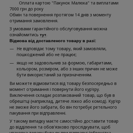
Оплата картою "Пакунок Малюка" та виплатами
7000 грн до року
Обмін та повернення протягом 14 днів з моменту
отримання замовлення.
З умовами гарантійного обслуговування можна
ознайомитись
.
тут
Відмова від доставленого товару в разі:
Не відповідає тому товару, який замовляли,
пошкоджений або не працює;
якщо не задовольнив за формою, габаритами,
кольором, розміром, або з інших причин не може
бути використаний за призначенням.
Ви можете відмовитися від товару безпосередньо в
момент отримання і повернути його кур’єру.
Виключення складає розпакований товар, що був в
обрешітці (наприклад, дитяче ліжко або комод). Кур’єр
не зможе його забрати, бо він потребує ретельного
пакування при відправленні.
У такому випадку маєте самостійно доставити товар
до відділення та обов'язково прослідкувати, щоб
упаковка товару була як при відправці (обрешітка,