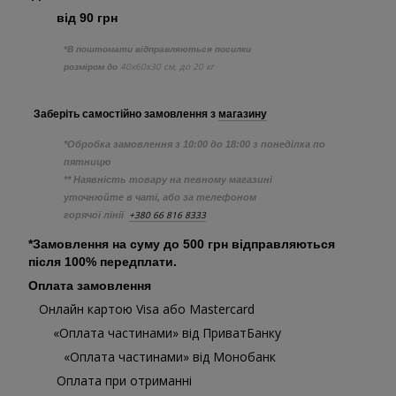
від 90 грн
*В поштомати відправляються посилки
40х60х30 см, до 20 кг
розміром до
Заберіть самостійно
замовлення з
магазину
*Обробка замовлення з 10:00 до 18:00 з понеділка по
пятницю
** Наявність товару на певному магазині
уточнюйте в чаті, або за телефоном
+380 66 816 8333
горячої лінії
*Замовлення на суму до 500 грн відправляються
після 100% передплати.
Оплата замовлення
Онлайн картою Visa або Mastercard
«Оплата частинами» від ПриватБанку
«Оплата частинами» від Монобанк
Оплата при отриманні