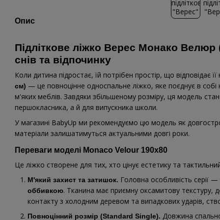
Опис
Підліткове ліжко Верес Монако Велюр (
снів та відпочинку
Коли дитина підростає, їй потрібен простір, що відповідає ї
— це повноцінне односпальне ліжко, яке поєднує в собі 
см)
м'яких меблів. Завдяки збільшеному розміру, ця модель ста
першокласника, а й для випускника школи.
У магазині BabyUp ми рекомендуємо цю модель як довгострок
матеріали залишатимуться актуальними довгі роки.
Переваги моделі Monaco Velour 190х80
Це ліжко створене для тих, хто цінує естетику та тактильни
Головна особливість серії — 
М'який захист та затишок.
. Тканина має приємну оксамитову текстуру, д
оббивкою
контакту з холодним деревом та випадкових ударів, ств
Довжина спально
Повноцінний розмір (Standard Single).