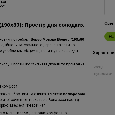
Оціні
190х80): Простір для солодких
На
ї новим потребам.
Верес Монако Велюр (190х80
надійність натурального дерева та затишок
не улюбленим місцем відпочинку не лише для
Характери
ову інвестицію: стильний дизайн та преміальні
Бренд
Шуфляда для
й комфорт:
захисні бортики та спинка з м'якою
велюровою
о якої хочеться торкатися. Вона захищає від
орюючи ефект "гніздечка".
го місця
дозволяє комфортно
190 см