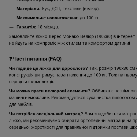
Бук, ДСП, текстиль (велюр).
Матеріали:
до 100 кг.
Максимальне навантаження:
18 місяців.
Гарантія:
Замовляйте ліжко Верес Монако Велюр (190х80) в інтернет-ма
не йдуть на компроміс між стилем та комфортом дитини!
❓ Часті питання (FAQ)
Так, розмір 190х80 см
Чи підійде це ліжко для дорослого?
конструкція витримує навантаження до 100 кг. Тож на ньо
середньої комплекції.
Оббивка є незнімною 
Чи можна прати велюрові елементи?
машині неможливе. Рекомендується суха чистка пилососом 
для меблів.
Вам знадобиться матра
Чи потрібен спеціальний матрац?
ліжко, ми рекомендуємо обирати ортопедичні матраци на п
середньої жорсткості для правильної підтримки постави шк