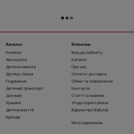
Каталог
Клієнтам
Коляски
Вхід до кабінету
Автокрісла
Каталог
Дитяча кімната
Про нас
Догляд і гігієна
Оплата і доставка
Годування
Обмін та повернення
Дитячий транспорт
Контакти
Для мам
Статті та новини
Іграшки
Угода користувача
Дитяче взуття
Відгуки про BabyUp
Бренди
Ми в соцмережах