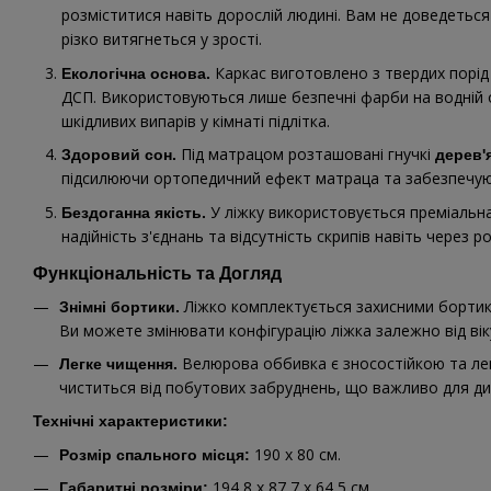
розміститися навіть дорослій людині. Вам не доведеться
різко витягнеться у зрості.
Каркас виготовлено з твердих порід
Екологічна основа.
ДСП. Використовуються лише безпечні фарби на водній ос
шкідливих випарів у кімнаті підлітка.
Під матрацом розташовані гнучкі
Здоровий сон.
дерев'
підсилюючи ортопедичний ефект матраца та забезпечуюч
У ліжку використовується преміальн
Бездоганна якість.
надійність з'єднань та відсутність скрипів навіть через ро
Функціональність та Догляд
Ліжко комплектується захисними бортика
Знімні бортики.
Ви можете змінювати конфігурацію ліжка залежно від вік
Велюрова оббивка є зносостійкою та легк
Легке чищення.
чиститься від побутових забруднень, що важливо для ди
Технічні характеристики:
190 х 80 см.
Розмір спального місця:
194,8 х 87,7 х 64,5 см.
Габаритні розміри: