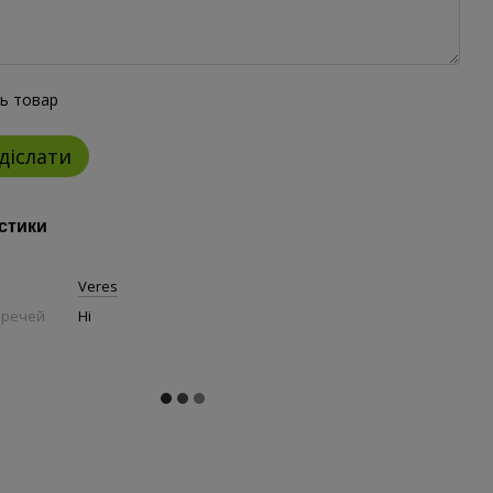
ть товар
діслати
стики
Veres
 речей
Ні