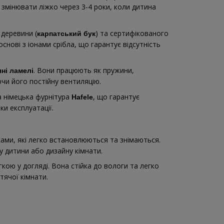
 змінювати ліжко через 3-4 роки, коли дитина
 деревини (
) та сертифікованого
карпатський бук
нові з іонами срібла, що гарантує відсутність
. Вони працюють як пружини,
яні ламелі
и його постійну вентиляцію.
а німецька фурнітура
, що гарантує
Hafele
ки експлуатації.
ми, які легко встановлюються та знімаються.
у дитини або дизайну кімнати.
ою у догляді. Вона стійка до вологи та легко
тячої кімнати.