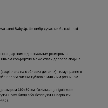
газині BabyUp. Це вибір сучасних батьків, які
 є стандартним односпальним розміром, а
му цілком комфортно може спати доросла людина
(закріплена на меблевих деталях), тому прання в
або волога чистка губкою з мильним розчином
ц розміром
. Оскільки це підліткове
190х80 см
ружинному блоці або безпружинні варіанти
оляра.