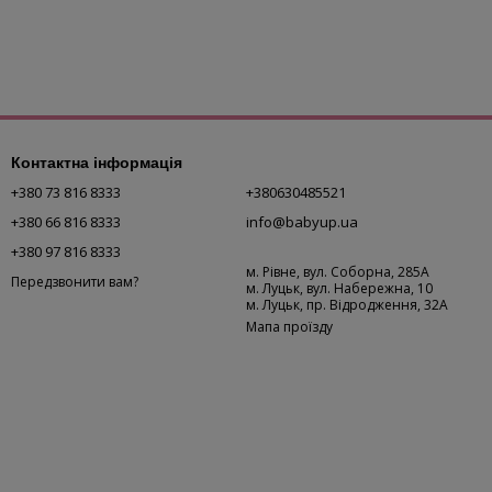
Контактна інформація
+380 73 816 8333
+380630485521
+380 66 816 8333
info@babyup.ua
+380 97 816 8333
м. Рівне, вул. Соборна, 285А
Передзвонити вам?
м. Луцьк, вул. Набережна, 10
м. Луцьк, пр. Відродження, 32А
Мапа проїзду