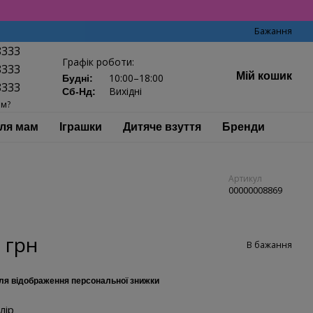
Бажання
8333
Графік роботи:
8333
Мій кошик
10:00–18:00
Будні:
8333
Вихідні
Сб-Нд:
ам?
ля мам
Іграшки
Дитяче взуття
Бренди
Артикул
00000008869
 грн
В бажання
ля відображення персональної знижки
лір