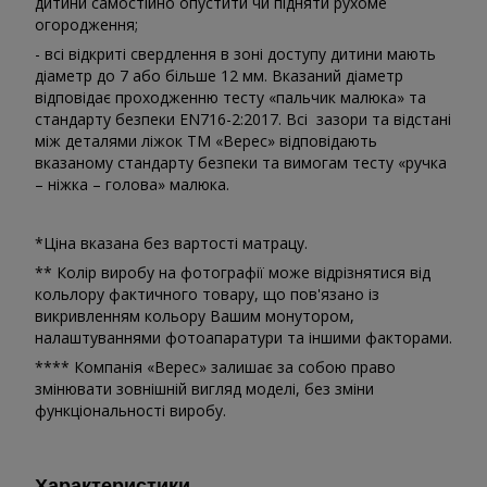
дитини самостійно опустити чи підняти рухоме
огородження;
- всі відкриті свердлення в зоні доступу дитини мають
діаметр до 7 або більше 12 мм. Вказаний діаметр
відповідає проходженню тесту «пальчик малюка» та
стандарту безпеки EN716-2:2017. Всі зазори та відстані
між деталями ліжок ТМ «Верес» відповідають
вказаному стандарту безпеки та вимогам тесту «ручка
– ніжка – голова» малюка.
*Ціна вказана без вартості матрацу.
** Колір виробу на фотографії може відрізнятися від
кольлору фактичного товару, що пов'язано із
викривленням кольору Вашим монутором,
налаштуваннями фотоапаратури та іншими факторами.
**** Компанія «Верес» залишає за собою право
змінювати зовнішній вигляд моделі, без зміни
функціональності виробу.
Характеристики