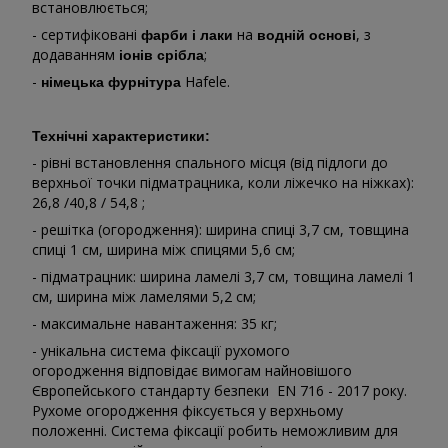
встановлюється;
- сертифіковані
на
, з
фарби і лаки
водній основі
додаванням
;
іонів срібла
-
Hafele.
німецька фурнітура
Технічні характеристики:
- рівні встановлення спального місця (від підлоги до
верхньої точки підматрацника, коли ліжечко на ніжках):
26,8 /40,8 / 54,8 ;
- решітка (огородження): ширина спиці 3,7 см, товщина
спиці 1 см, ширина між спицями 5,6 см;
- підматрацник: ширина ламелі 3,7 см, товщина ламелі 1
см, ширина між ламелями 5,2 см;
- максимальне навантаження: 35 кг;
- унікальна система фіксації рухомого
огородження відповідає вимогам найновішого
Європейського стандарту безпеки EN 716 - 2017 року.
Рухоме огородження фіксується у верхньому
положенні. Система фіксації робить неможливим для