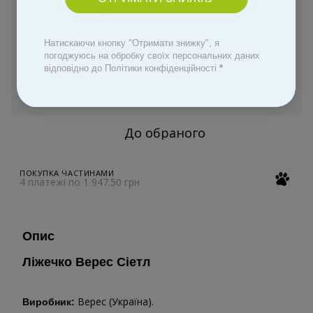
Оплата Частинами
Натискаючи кнопку "Отримати знижку", я
Замовити швидко
погоджуюсь на обробку своїх персональних даних
відповідно до Політики конфіденційності
*
Увійти
для відображення персональної знижки
%
До обраного
ПОКУПКА ЧАСТИНАМИ
4 платежі по 1 947.50 грн
Опис
Ліжечко Верес Сіетл
Верес (Україна).
Виробник: