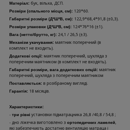
бук, вільха, ДСП.
Матеріал:
120*60.
Розміри (спального місця, см):
122,9*68,4*91,8 (±0,3).
Габаритні розміри (Д*Ш*В, см):
124*76*16 (±1).
Розміри упаковки (Д*Ш*В, см):
24,1 / 26,5 (±3).
Вага (нетто/брутто, кг):
маятник поперечний (в
Механізм укачування:
комплект не входить).
маятник поперечний, шухляда з
Додаткові опції:
поперечним маятником (в комплект не входять).
маятник
Габаритні розміри, вага додаткових опцій:
поперечний, шухляда з поперечним маятником
в розібраному вигляді.
Поставляється:
18 місяців.
Гарантія:
Характеристики:
-
установки підматрацника 26,8 /40,8 / 54,8 ;
три рівні
- дно ліжечка виготовлено з
,
ортопедичних ламелей
які забезпечують достатню вентиляцію матраца і