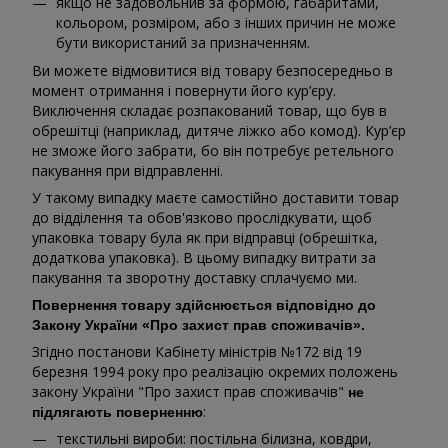
якщо не задовольнив за формою, габаритами,
кольором, розміром, або з інших причин не може
бути використаний за призначенням.
Ви можете відмовитися від товару безпосередньо в
момент отримання і повернути його кур’єру.
Виключення складає розпакований товар, що був в
обрешітці (наприклад, дитяче ліжко або комод). Кур’єр
не зможе його забрати, бо він потребує ретельного
пакування при відправленні.
У такому випадку маєте самостійно доставити товар
до відділення та обов'язково прослідкувати, щоб
упаковка товару була як при відправці (обрешітка,
додаткова упаковка). В цьому випадку витрати за
пакування та зворотну доставку сплачуємо ми.
Повернення товару здійснюється відповідно до
Закону України «Про захист прав споживачів».
Згідно постанови Кабінету міністрів №172 від 19
березня 1994 року про реалізацію окремих положень
закону України "Про захист прав споживачів"
не
:
підлягають поверненню
текстильні вироби: постільна білизна, ковдри,