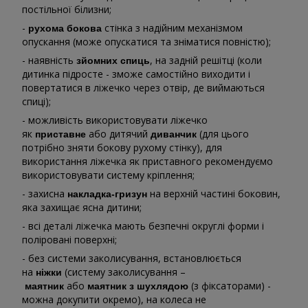
постільної білизни;
-
стінка з надійним механізмом
рухома бокова
опускання (може опускатися та зніматися повністю);
- наявність
, на задній решітці (коли
зйомних спиць
дитинка підросте - зможе самостійно виходити і
повертатися в ліжечко через отвір, де виймаються
спиці);
- можливість використовувати ліжечко
як
або дитячий
(для цього
приставне
диванчик
потрібно зняти бокову рухому стінку), для
використання ліжечка як приставного рекомендуємо
використовувати систему кріплення;
- захисна
на верхній частині боковин,
накладка-гризун
яка захищає ясна дитини;
- всі деталі ліжечка мають безпечні округлі форми і
поліровані поверхні;
- без системи заколисування, встановлюється
на
(систему заколисування –
ніжки
або
(з фіксаторами) -
маятник
маятник з шухлядою
можна докупити окремо), на колеса не