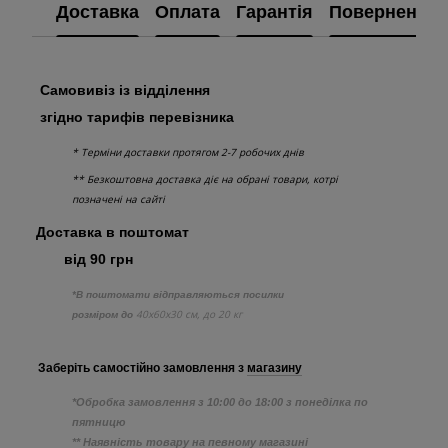
Доставка
Оплата
Гарантія
Повернення
Самовивіз із відділення
згідно тарифів перевізника
* Терміни доставки протягом 2-7 робочих днів
** Безкоштовна доставка діє на обрані товари, котрі
позначені на сайті
Доставка в поштомат
від 90 грн
*В поштомати відправляються посилки
40х60х30 см, до 20 кг
розміром до
Заберіть самостійно
замовлення з
магазину
*Обробка замовлення з 10:00 до 18:00 з понеділка по
пятницю
** Наявність товару на певному магазині