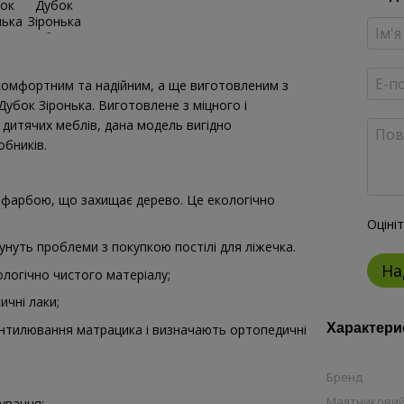
 комфортним та надійним, а ще виготовленим з
Дубок Зіронька. Виготовлене з міцного і
о дитячих меблів, дана модель вигідно
обників.
 фарбою, що захищає дерево. Це екологічно
Оціні
унуть проблеми з покупкою постілі для ліжечка.
На
логічно чистого матеріалу;
ичні лаки;
Характери
ентилювання матрацика і визначають ортопедичні
Бренд
Маятниковий
ування;