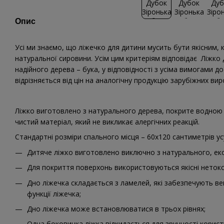
Опис
Усі ми знаємо, що ліжечко для дитини мусить бути якісним,
натуральної сировини. Усім цим критеріям відповідає Ліжко 
надійного дерева – бука, у відповідності з усіма вимогами д
відрізняється від цін на аналогічну продукцію зарубіжних вир
Ліжко виготовлено з натурального дерева, покрите водною
чистий матеріал, який не викликає алергічних реакцій.
Стандартні розміри спального місця – 60х120 сантиметрів ус
Дитяче ліжко виготовлено виключно з натурального, еко
Для покриття поверхонь використовуються якісні нетокс
Дно ліжечка складається з ламелей, які забезпечують в
функції ліжечка;
Дно ліжечка може встановлюватися в трьох рівнях;
Одна боковинка ліжка відкидається для зручності корист