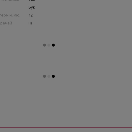
Бук
ермін, міс.
12
 речей
Ні