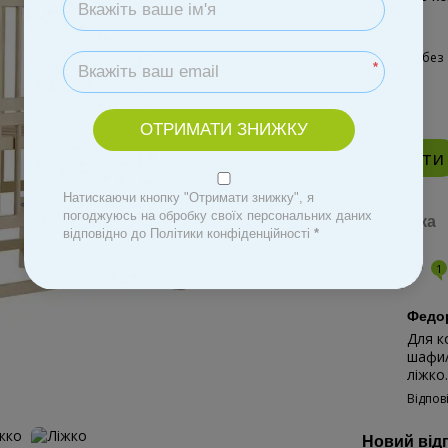
*
ОТРИМАТИ ЗНИЖКУ
Купити
Натискаючи кнопку "Отримати знижку", я
погоджуюсь на обробку своїх персональних даних
Доставка
відповідно до Політики конфіденційності
*
Відгуки
1
Федо
Для к
шафи/
ліжко
Відпов
Новий від