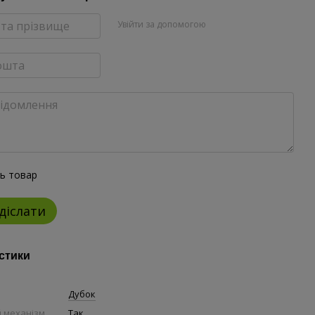
Увійти за допомогою
ть товар
діслати
стики
Дубок
 механізм
Так