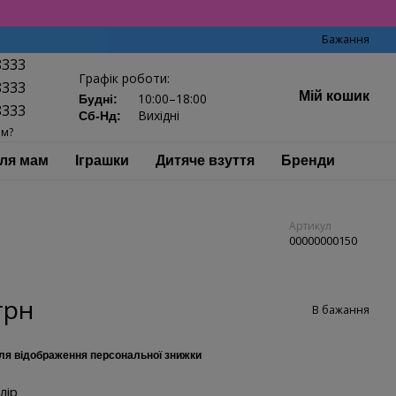
Бажання
8333
Графік роботи:
8333
Мій кошик
10:00–18:00
Будні:
8333
Вихідні
Сб-Нд:
ам?
ля мам
Іграшки
Дитяче взуття
Бренди
Артикул
00000000150
грн
В бажання
ля відображення персональної знижки
лір