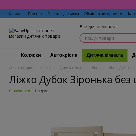
Перейти до основного контенту
Каталог
Про нас
Оплата і доставка
Обмін та повернення
Кон
Все для немовлят
Коляски
Автокрісла
Дитяча кімната
Д
Дитячі товари
Каталог
Дитяча кімната
Ліжка
Ліжка Дубок
Ліжко Дубок Зіронька без 
В наявності
1 відгук