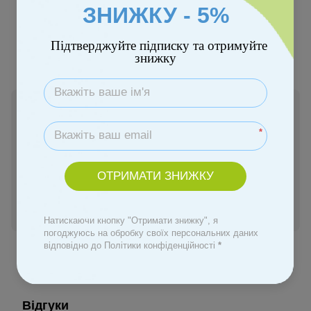
ЗНИЖКУ - 5%
Підтверджуйте підписку та отримуйте
знижку
Немає в наявності
Ціну уточнюйте
*
Повідомити, коли з'явиться
ОТРИМАТИ ЗНИЖКУ
Увійти
для відображення персональної знижки
%
Натискаючи кнопку "Отримати знижку", я
погоджуюсь на обробку своїх персональних даних
До обраного
відповідно до Політики конфіденційності
*
Відгуки