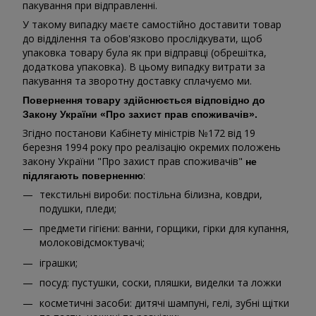
пакування при відправленні.
У такому випадку маєте самостійно доставити товар
до відділення та обов'язково прослідкувати, щоб
упаковка товару була як при відправці (обрешітка,
додаткова упаковка). В цьому випадку витрати за
пакування та зворотну доставку сплачуємо ми.
Повернення товару здійснюється відповідно до
Закону України «Про захист прав споживачів».
Згідно постанови Кабінету міністрів №172 від 19
березня 1994 року про реалізацію окремих положень
закону України "Про захист прав споживачів"
не
:
підлягають поверненню
текстильні вироби: постільна білизна, ковдри,
подушки, пледи;
предмети гігієни: ванни, горщики, гірки для купання,
молоковідсмоктувачі;
іграшки;
посуд: пустушки, соски, пляшки, виделки та ложки
косметичні засоби: дитячі шампуні, гелі, зубні щітки