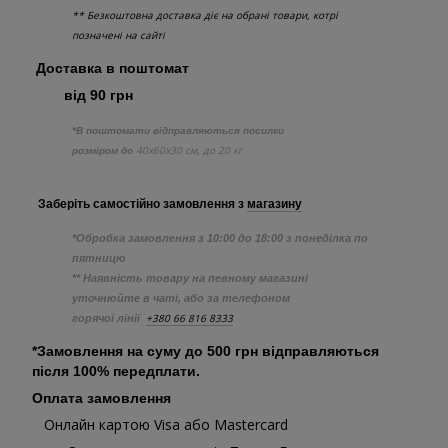
** Безкоштовна доставка діє на обрані товари, котрі
позначені на сайті
Доставка в поштомат
від 90 грн
*В поштомати відправляються посилки
40х60х30 см, до 20 кг
розміром до
Заберіть самостійно
замовлення з
магазину
*Обробка замовлення з 10:00 до 18:00 з понеділка по
пятницю
** Наявність товару на певному магазині
уточнюйте в чаті, або за телефоном
+380 66 816 8333
горячої лінії
*Замовлення на суму до 500 грн відправляються
після 100% передплати.
Оплата замовлення
Онлайн картою Visa або Mastercard