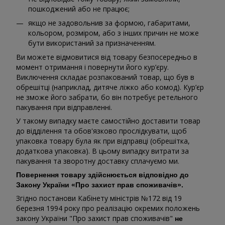
пошкоджений або не працює;
якщо не задовольнив за формою, габаритами,
кольором, розміром, або з інших причин не може
бути використаний за призначенням.
Ви можете відмовитися від товару безпосередньо в
момент отримання і повернути його кур’єру.
Виключення складає розпакований товар, що був в
обрешітці (наприклад, дитяче ліжко або комод). Кур’єр
не зможе його забрати, бо він потребує ретельного
пакування при відправленні.
У такому випадку маєте самостійно доставити товар
до відділення та обов'язково прослідкувати, щоб
упаковка товару була як при відправці (обрешітка,
додаткова упаковка). В цьому випадку витрати за
пакування та зворотну доставку сплачуємо ми.
Повернення товару здійснюється відповідно до
Закону України «Про захист прав споживачів».
Згідно постанови Кабінету міністрів №172 від 19
березня 1994 року про реалізацію окремих положень
закону України "Про захист прав споживачів"
не