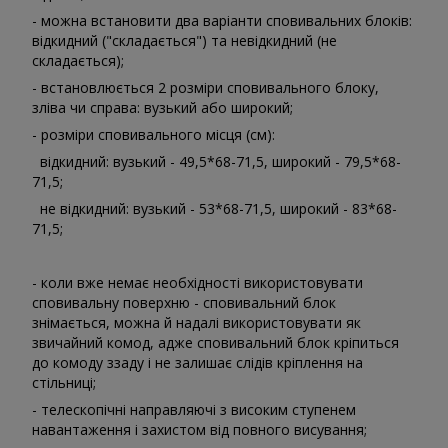
- можна встановити два варіанти сповивальних блоків:
відкидний ("складається") та невідкидний (не
складається);
- встановлюється 2 розміри сповивального блоку,
зліва чи справа: вузький або широкий;
- розміри сповивального місця (см):
відкидний: вузький - 49,5*68-71,5, широкий - 79,5*68-
71,5;
не відкидний: вузький - 53*68-71,5, широкий - 83*68-
71,5;
- коли вже немає необхідності використовувати
сповивальну поверхню - сповивальний блок
знімається, можна й надалі використовувати як
звичайний комод, адже сповивальний блок кріпиться
до комоду ззаду і не залишає слідів кріплення на
стільниці;
- телескопічні направляючі з високим ступенем
навантаження і захистом від повного висування;