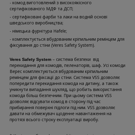
- комод виготовлений з високоякісного
сертифікованого МДФ та ДСП;
- сертифіковані фарби та лаки на водній основі
шведського виробництва;
- німецька фурнітура Hafele;
- комплектується вбудованим кріпильним ремінцем для
фіксування до стіни (Veres Safety System).
– система безпеки від
Veres Safety System
перекидання для комодів, пеленаторів, шаф. Усі комоди
Верес комплектуються вбудованим кріпильним
ремінцем для фіксації до стіни. Система VSS дозволяє
попередити перекидання комода на дитину, а також
уникнути випадання шухляд, що робить використання
комода більш безпечним. При цьому система VSS
дозволяє відсувати комод в сторону під час
прибирання поверхні підлоги під ним. VSS дозволяє
давати на обмежувач щоденне навантаження на
протязі всього строку експлуатації виробу.