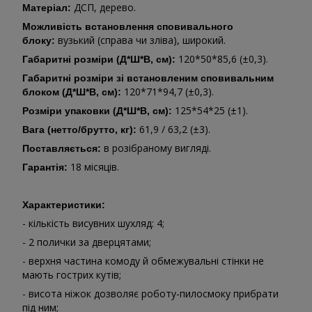
ДСП, дерево.
Матеріал:
Можливість встановлення сповивального
вузький (справа чи зліва), широкий.
блоку:
120*50*85,6 (±0,3).
Габаритні розміри (Д*Ш*В, см):
Габаритні розміри зі встановленим сповивальним
120*71*94,7 (±0,3).
блоком (Д*Ш*В, см):
125*54*25 (±1).
Розміри упаковки (Д*Ш*В, см):
61,9 / 63,2 (±3).
Вага (нетто/брутто, кг):
в розібраному вигляді.
Поставляється:
18 місяців.
Гарантія:
Характеристики:
- кількість висувних шухляд: 4;
- 2 полички за дверцятами;
- верхня частина комоду й обмежувальні стінки не
мають гострих кутів;
- висота ніжок дозволяє роботу-пилосмоку прибрати
під ним;