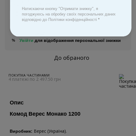
Оплата Частинами
Натискаючи кнопку "Отримати знижку", я
погоджуюсь на обробку своїх персональних даних
відповідно до Політики конфіденційності
*
Замовити швидко
Увійти
для відображення персональної знижки
%
До обраного
ПОКУПКА ЧАСТИНАМИ
4 платежі по 2 497.50 грн
Опис
Комод Верес Монако 1200
Верес (Україна).
Виробник: