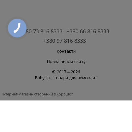
+380 73 816 8333
+380 66 816 8333
+380 97 816 8333
Контакти
Повна версія сайту
© 2017—2026
BabyUp -
товари для немовлят
Інтернет-магазин створений з Хорошоп