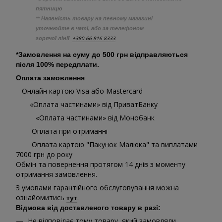
пятницю
** Наявність товару на певному магазині
уточнюйте в чаті, або за телефоном
+380 66 816 8333
горячої лінії
*Замовлення на суму до 500 грн відправляються
після 100% передплати.
Оплата замовлення
Онлайн картою Visa або Mastercard
«Оплата частинами» від ПриватБанку
«Оплата частинами» від Монобанк
Оплата при отриманні
Оплата картою "Пакунок Малюка" та виплатами
7000 грн до року
Обмін та повернення протягом 14 днів з моменту
отримання замовлення.
З умовами гарантійного обслуговування можна
ознайомитись
.
тут
Відмова від доставленого товару в разі:
Не відповідає тому товару, який замовляли,