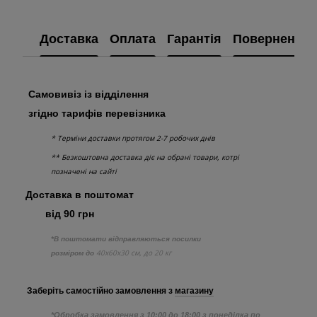
Доставка
Оплата
Гарантія
Повернення
Самовивіз із відділення
згідно тарифів перевізника
* Терміни доставки протягом 2-7 робочих днів
** Безкоштовна доставка діє на обрані товари, котрі
позначені на сайті
Доставка в поштомат
від 90 грн
*В поштомати відправляються посилки
40х60х30 см, до 20 кг
розміром до
Заберіть самостійно
замовлення з
магазину
*Обробка замовлення з 10:00 до 18:00 з понеділка по