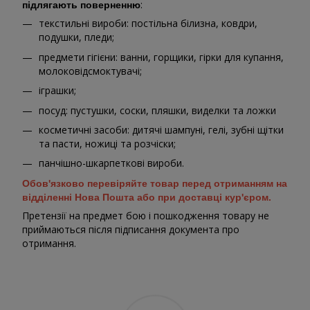
:
підлягають поверненню
текстильні вироби: постільна білизна, ковдри,
подушки, пледи;
предмети гігієни: ванни, горщики, гірки для купання,
молоковідсмоктувачі;
іграшки;
посуд: пустушки, соски, пляшки, виделки та ложки
косметичні засоби: дитячі шампуні, гелі, зубні щітки
та пасти, ножиці та розчіски;
панчішно-шкарпеткові вироби.
Обов'язково перевіряйте товар перед отриманням на
відділенні Нова Пошта або при доставці кур'єром.
Претензії на предмет бою і пошкодження товару не
приймаються після підписання документа про
отримання.