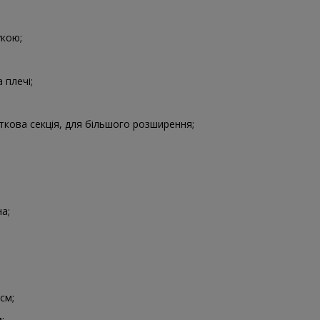
укою;
 плечі;
кова секція, для більшого розширення;
а;
см;
;