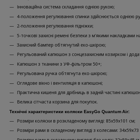
Інноваційна система складання однією рукою;
4-положення регулювання спинки здійснюється однією р
2-положення регулювання підніжки;
5-точкові захисні ремені безпеки з м'якими накладками на
Захисний бампер обтягнутий еко-шкірою;
Регульований капюшон з сонцезахисним козирком і додат
Капюшон з тканини з УФ-фільтром 50+;
Регульована ручка обтягнута еко-шкірою;
Оглядове вікно і вентиляція в капюшоні;
Практична кишеня для дрібниць в задній частині капюшон
Велика сітчаста корзина для покупок.
Технічні характеристики коляски EasyGo Quantum Air:
Розміри коляски в розкладеному вигляді: 85x59x101 см;
Розміри рами в складеному вигляді з колесами: 34x59x73 
Розміри рами в складеному вигляді без коліс: 32x59x48 см