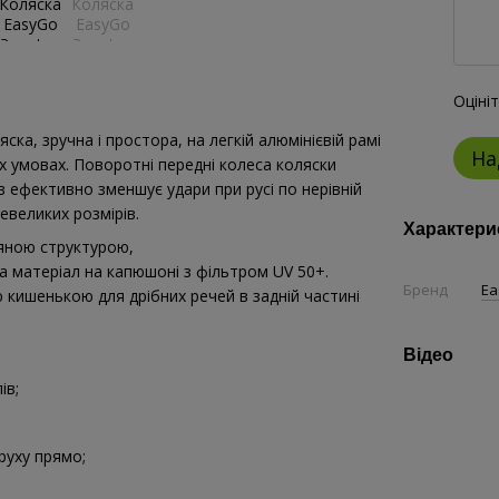
Оціні
яска, зручна і простора, на легкій алюмінієвій рамі
На
х умовах. Поворотні передні колеса коляски
 ефективно зменшує удари при русі по нерівній
евеликих розмірів.
Характери
ьяною структурою,
а матеріал на капюшоні з фільтром UV 50+.
Бренд
E
кишенькою для дрібних речей в задній частині
Відео
ів;
руху прямо;