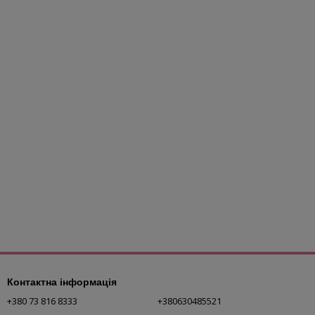
Контактна інформація
+380 73 816 8333
+380630485521