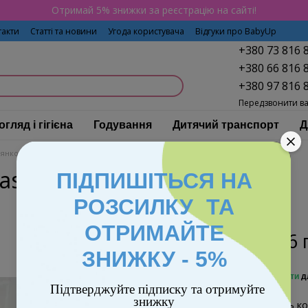
Отримай 5% знижки за реєстрацію на сайті!
такти
Статті та новини
Угода користувача
Відгуки про BabyUp
+380 73 816 
+380 66 816 
+380 97 816 
Передзвонити в
огляд і гігієна
Годування
Дитячий транспорт
Д
янкові коляски EasyGo
Коляска EasyGo Quantum Basalt
asalt
ПІДПИШІТЬСЯ НА
РОЗСИЛКУ ТА
ОТРИМАЙТЕ
8 446 
ЗНИЖКУ - 5%
%
Увійти
д
Підтверджуйте підписку та отримуйте
знижку
Виберіть ко