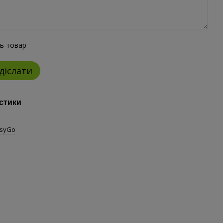
ть товар
діслати
стики
asyGo