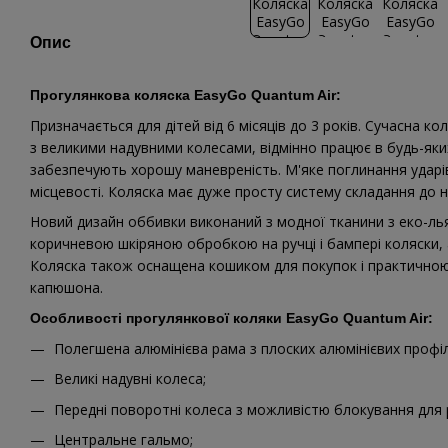
Опис
Прогулянкова коляска EasyGo Quantum Air:
Призначається для дітей від 6 місяців до 3 років. Сучасна кол
з великими надувними колесами, відмінно працює в будь-яки
забезпечують хорошу маневреність. М'яке поглинання ударів
місцевості. Коляска має дуже просту систему складання до н
Новий дизайн оббивки виконаний з модної тканини з еко-л
коричневою шкіряною обробкою на ручці і бампері коляски, 
Коляска також оснащена кошиком для покупок і практичною 
капюшона.
Особливості прогулянкової коляки EasyGo Quantum Air:
Полегшена алюмінієва рама з плоских алюмінієвих профіл
Великі надувні колеса;
Передні поворотні колеса з можливістю блокування для 
Центральне гальмо;