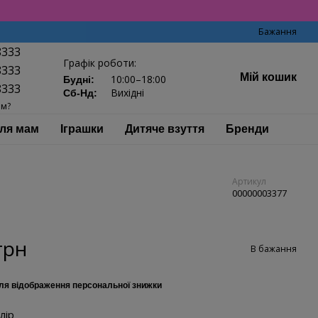
Бажання
8333
Графік роботи:
8333
Мій кошик
10:00–18:00
Будні:
8333
Вихідні
Сб-Нд:
ам?
ля мам
Іграшки
Дитяче взуття
Бренди
Артикул
00000003377
грн
В бажання
ля відображення персональної знижки
лір