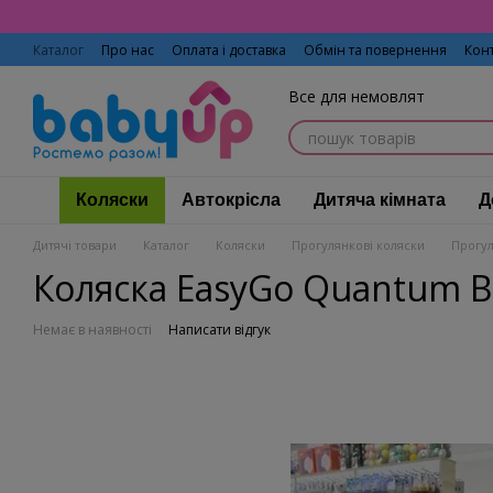
Перейти до основного контенту
Каталог
Про нас
Оплата і доставка
Обмін та повернення
Кон
Все для немовлят
Коляски
Автокрісла
Дитяча кімната
Д
Дитячі товари
Каталог
Коляски
Прогулянкові коляски
Прогул
Коляска EasyGo Quantum B
Немає в наявності
Написати відгук