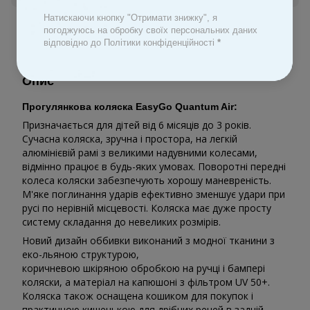
Натискаючи кнопку "Отримати знижку", я
До обраного
погоджуюсь на обробку своїх персональних даних
відповідно до Політики конфіденційності
*
Опис
Прогулянкова коляска EasyGo Quantum Air:
Призначається для дітей від 6 місяців до 3 років.
Сучасна коляска, зручна і простора, на легкій
алюмінієвій рамі з великими надувними колесами,
відмінно працює в будь-яких умовах. Поворотні передні
колеса коляски забезпечують хорошу маневреність.
М'яке поглинання ударів ефективно зменшує удари при
русі по нерівній місцевості. Коляска має дуже просту
систему складання до невеликих розмірів.
Новий дизайн оббивки виконаний з модної тканини з
еко-льяною структурою,
коричневою шкіряною обробкою на ручці і бампері
коляски, а матеріал на капюшоні з фільтром UV 50+.
Коляска також оснащена кошиком для покупок і
практичною кишенькою для дрібних речей в задній