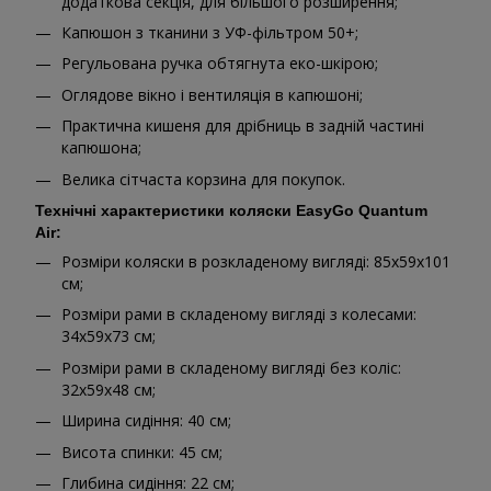
додаткова секція, для більшого розширення;
Капюшон з тканини з УФ-фільтром 50+;
Регульована ручка обтягнута еко-шкірою;
Оглядове вікно і вентиляція в капюшоні;
Практична кишеня для дрібниць в задній частині
капюшона;
Велика сітчаста корзина для покупок.
Технічні характеристики коляски EasyGo Quantum
Air:
Розміри коляски в розкладеному вигляді: 85x59x101
см;
Розміри рами в складеному вигляді з колесами:
34x59x73 см;
Розміри рами в складеному вигляді без коліс:
32x59x48 см;
Ширина сидіння: 40 см;
Висота спинки: 45 см;
Глибина сидіння: 22 см;