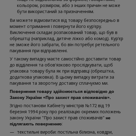
кольором, розміром, або з інших причин не може
бути використаний за призначенням.
Ви можете відмовитися від товару безпосередньо в
момент отримання і повернути його кур’єру.
Виключення складає розпакований товар, що був в
обрешітці (наприклад, дитяче ліжко або комод). Кур’єр
не зможе його забрати, бо він потребує ретельного
пакування при відправленні.
У такому випадку маєте самостійно доставити товар
до відділення та обов'язково прослідкувати, щоб
упаковка товару була як при відправці (обрешітка,
додаткова упаковка). В цьому випадку витрати за
пакування та зворотну доставку сплачуємо ми.
Повернення товару здійснюється відповідно до
Закону України «Про захист прав споживачів».
Згідно постанови Кабінету міністрів №172 від 19
березня 1994 року про реалізацію окремих положень
закону України "Про захист прав споживачів"
не
:
підлягають поверненню
текстильні вироби: постільна білизна, ковдри,