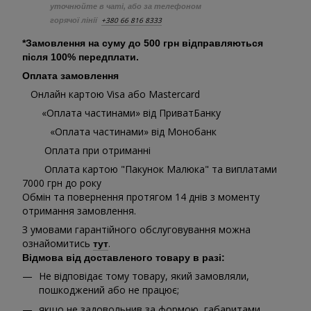
уточнюйте в чаті, або за телефоном
+380 66 816 8333
горячої лінії
*Замовлення на суму до 500 грн відправляються
після 100% передплати.
Оплата замовлення
Онлайн картою Visa або Mastercard
«Оплата частинами» від ПриватБанку
«Оплата частинами» від Монобанк
Оплата при отриманні
Оплата картою "Пакунок Малюка" та виплатами
7000 грн до року
Обмін та повернення протягом 14 днів з моменту
отримання замовлення.
З умовами гарантійного обслуговування можна
ознайомитись
.
тут
Відмова від доставленого товару в разі:
Не відповідає тому товару, який замовляли,
пошкоджений або не працює;
якщо не задовольнив за формою, габаритами,