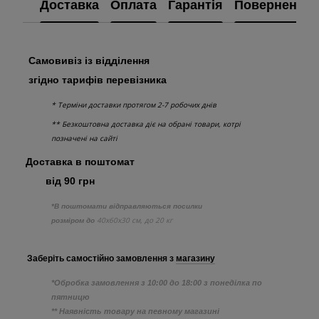
Доставка
Оплата
Гарантія
Повернення
Самовивіз із відділення
згідно тарифів перевізника
* Терміни доставки протягом 2-7 робочих днів
** Безкоштовна доставка діє на обрані товари, котрі
позначені на сайті
Доставка в поштомат
від 90 грн
*В поштомати відправляються посилки
40х60х30 см, до 20 кг
розміром до
Заберіть самостійно
замовлення з
магазину
*Обробка замовлення з 10:00 до 18:00 з понеділка по
пятницю
** Наявність товару на певному магазині