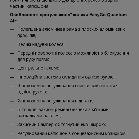
частині капюшона.
Особливості прогулянкової коляки EasyGo Quantum
Air:
Полегшена алюмінієва рама з плоских алюмінієвих
профілів;
Великі надувні колеса;
Передні поворотні колеса з можливістю блокування
для руху прямо;
Центральне гальмо;
Інноваційна система складання однією рукою;
4-положення регулювання спинки здійснюється
однією рукою;
2-положення регулювання підніжки;
5-точкові захисні ремені безпеки з м'якими
накладками на плечі;
Захисний бампер обтягнутий еко-шкірою;
Регульований капюшон з сонцезахисним козирком і