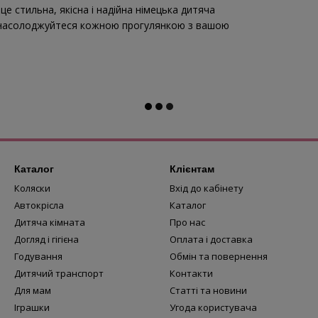
 це стильна, якісна і надійна німецька дитяча
x і насолоджуйтеся кожною прогулянкою з вашою
Каталог
Клієнтам
Коляски
Вхід до кабінету
Автокрісла
Каталог
Дитяча кімната
Про нас
Догляд і гігієна
Оплата і доставка
Годування
Обмін та повернення
Дитячий транспорт
Контакти
Для мам
Статті та новини
Іграшки
Угода користувача