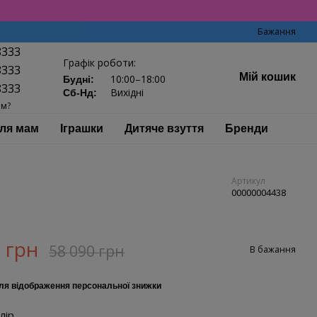
Бажання
8333
Графік роботи:
8333
Мій кошик
10:00–18:00
Будні:
8333
Вихідні
Сб-Нд:
ам?
ля мам
Іграшки
Дитяче взуття
Бренди
Артикул
00000004438
 грн
58 090 грн
В бажання
ля відображення персональної знижки
лір