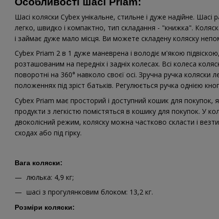
Особливості шасі Priam:
Шасі коляски Cybex унікальне, стильне і дуже надійне. Шасі
легко, швидко і компактно, тип складання - "книжка". Коляс
і займає дуже мало місця. Ви можете складену коляску непо
Cybex Priam 2 в 1 дуже маневрена і володіє м'якою підвіск
розташованим на передніх і задніх колесах. Всі колеса коляски
поворотні на 360° навколо своєї осі. Зручна ручка коляски л
положеннях під зріст батьків. Регулюється ручка однією кн
Cybex Priam має просторий і доступний кошик для покупок, 
продукти з легкістю помістяться в кошику для покупок. У кол
двоколісний режим, коляску можна частково скласти і везти т
сходах або під гірку.
Вага коляски:
люлька: 4,9 кг;
шасі з прогулянковим блоком: 13,2 кг.
Розміри коляски: