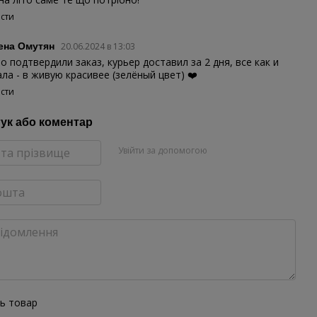
істи
ена Омутян
20.06.2024 в 13:03
о подтвердили заказ, курьер доставил за 2 дня, все как и
ла - в живую красивее (зелёный цвет) ❤️
істи
гук або коментар
Увійти за допомогою
ть товар