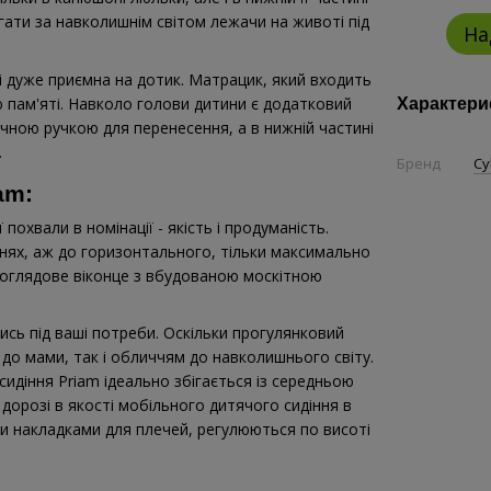
гати за навколишнім світом лежачи на животі під
На
і дуже приємна на дотик. Матрацик, який входить
 пам'яті. Навколо голови дитини є додатковий
Характери
ною ручкою для перенесення, а в нижній частині
.
Бренд
Cy
am:
охвали в номінації - якість і продуманість.
нях, аж до горизонтального, тільки максимально
 оглядове віконце з вбудованою москітною
сь під ваші потреби. Оскільки прогулянковий
о мами, так і обличчям до навколишнього світу.
идіння Priam ідеально збігається із середньою
дорозі в якості мобільного дитячого сидіння в
ми накладками для плечей, регулюються по висоті