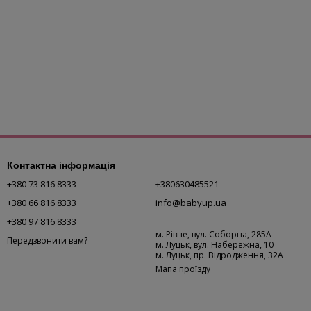
Контактна інформація
+380 73 816 8333
+380630485521
+380 66 816 8333
info@babyup.ua
+380 97 816 8333
м. Рівне, вул. Соборна, 285А
Передзвонити вам?
м. Луцьк, вул. Набережна, 10
м. Луцьк, пр. Відродження, 32А
Мапа проїзду