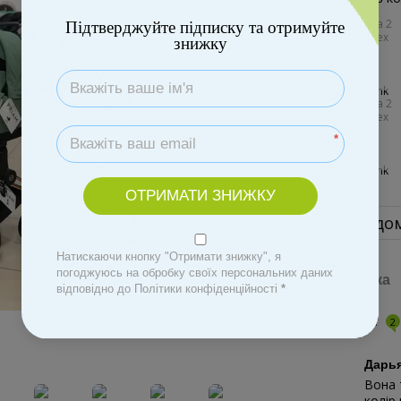
Підтверджуйте підписку та отримуйте
знижку
*
ОТРИМАТИ ЗНИЖКУ
Повідом
Натискаючи кнопку "Отримати знижку", я
погоджуюсь на обробку своїх персональних даних
Доставка
відповідно до Політики конфіденційності
*
Відгуки
2
Дарь
Вона 
колір