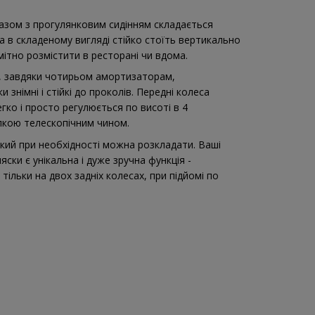
 разом з прогулянковим сидінням складається
ка в складеному вигляді стійко стоїть вертикально
мітно розмістити в ресторані чи вдома.
ою, завдяки чотирьом амортизаторам,
 знімні і стійкі до проколів. Передні колеса
егко і просто регулюється по висоті в 4
опкою телескопічним чином.
який при необхідності можна розкладати. Ваші
яски є унікальна і дуже зручна функція -
ільки на двох задніх колесах, при підйомі по