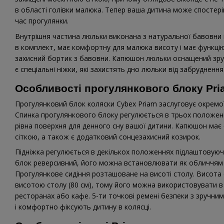
в області голівки малюка. Тепер ваша дитина може спостері
час прогулянки.
Внутрішня частина люльки виконана з натуральної бавовни 
в комплект, має комфортну для малюка висоту і має функцію
захисний бортик з бавовни. Капюшон люльки оснащений зруч
є спеціальні ніжки, які захистять дно люльки від забруднення
Особливості прогулянкового блоку Pri
Прогулянковий блок коляски Cybex Priam заслуговує окремої п
Спинка прогулянкового блоку регулюється в трьох положен
рівна поверхня для денного сну вашої дитини. Капюшон має
сіткою, а також є додатковий сонцезахисний козирок.
Підніжка регулюється в декількох положеннях підлаштовуючи
блок реверсивний, його можна встановлювати як обличчям д
Прогулянкове сидіння розташоване на висоті столу. Висота с
висотою столу (80 см), тому його можна використовувати в 
ресторанах або кафе. 5-ти точкові ремені безпеки з зручни
і комфортно фіксують дитину в колясці.