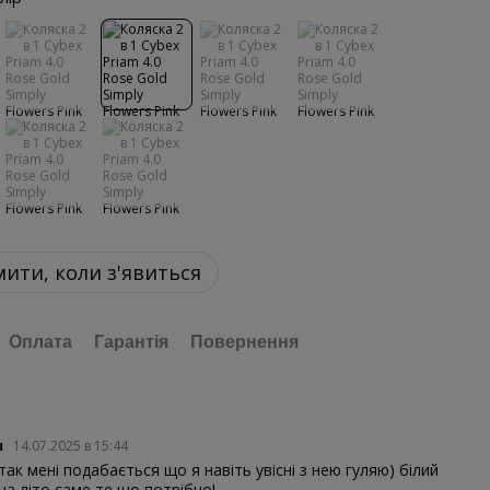
ити, коли з'явиться
Оплата
Гарантія
Повернення
я
14.07.2025 в 15:44
так мені подабається що я навіть увісні з нею гуляю) білий
 на літо саме те що потрібно!