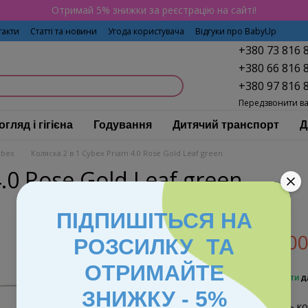
Отримай 5% знижки за реєстрацію на сайті!
такти
Статті та новини
Угода користувача
Відгуки про BabyUp
+380 73 816 
+380 66 816 
+380 97 816 
Передзвонити в
огляд і гігієна
Годування
Дитячий транспорт
Д
ybex
Коляска 2 в 1 Cybex Priam 4.0 Rose Gold Leaf green
.0 Rose Gold Leaf green
ПІДПИШІТЬСЯ НА
55 900
РОЗСИЛКУ ТА
ОТРИМАЙТЕ
%
Увійти
д
ЗНИЖКУ - 5%
Виберіть ко