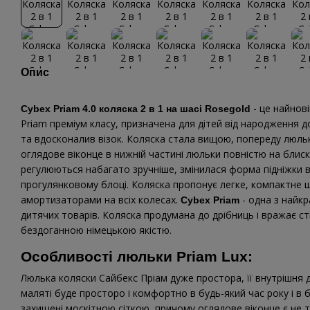
Опис
- це найнов
Cybex Priam 4.0 коляска 2 в 1 на шасі Rosegold
Priam преміум класу, призначена для дітей від народження 
та вдосконалив візок. Коляска стала вищою, попереду люльк
оглядове віконце в нижній частині люльки повністю на блиск
регулюються набагато зручніше, змінилася форма підніжки в
прогулянковому блоці. Коляска пропонує легке, компактне 
амортизаторами на всіх колесах.
- одна з найкр
Cybex Priam
дитячих товарів. Коляска продумана до дрібниць і вражає с
бездоганною німецькою якістю.
Особливості люльки Priam Lux:
Люлька коляски Сайбекс Пріам дуже простора, її внутрішня д
маляті буде просторо і комфортно в будь-який час року і в б
захищені москітною сіткою, причому оглядове віконце є не ті