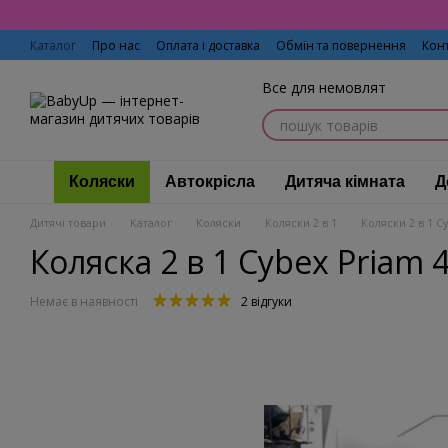
Перейти до основного контенту
Каталог
Про нас
Оплата і доставка
Обмін та повернення
Кон
Все для немовлят
Коляски
Автокрісла
Дитяча кімната
Д
Дитячі товари
Каталог
Коляски
Коляски 2 в 1
Коляски 2 в 1 C
Коляска 2 в 1 Cybex Priam 4
Немає в наявності
2 відгуки