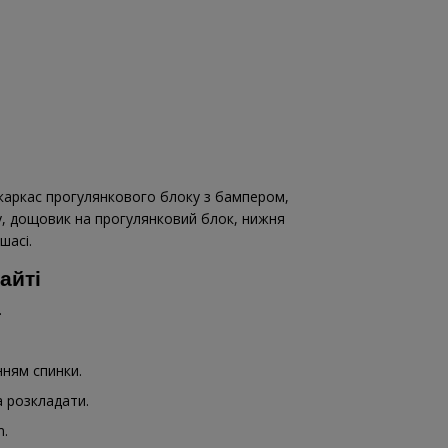
, каркас прогулянкового блоку з бампером,
у, дощовик на прогулянковий блок, нижня
шасі.
айті
.
ням спинки.
а розкладати.
m.