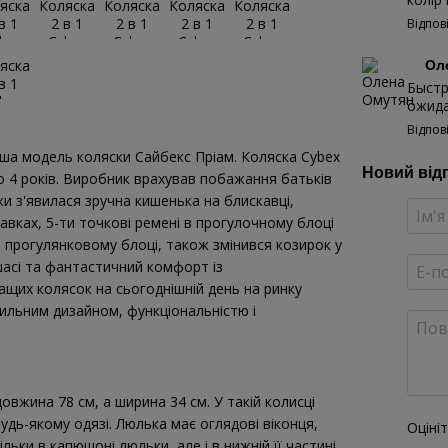
Відпов
Ол
Быстр
ожида
Відпов
іша модель коляски Сайбекс Пріам. Коляска Cybex
Новий від
до 4 років. Виробник врахував побажання батьків
и з'явилася зручна кишенька на блискавці,
авках, 5-ти точкові ремені в прогулочному блоці
 прогулянковому блоці, також змінився козирок у
шасі та фантастичний комфорт із
ащих колясок на сьогоднішній день на ринку
тильним дизайном, функціональністю і
овжина 78 см, а ширина 34 см. У такій колисці
удь-якому одязі. Люлька має оглядові віконця,
Оціні
льки в капюшоні люльки, але і в нижній її частині