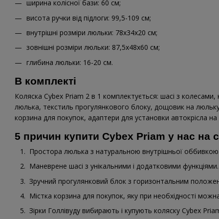
ширина колісної бази: 60 см;
висота ручки від підлоги: 99,5-109 см;
внутрішні розміри люльки: 78х34х20 см;
зовнішні розміри люльки: 87,5х48х60 см;
глибина люльки: 16-20 см.
В комплекті
Коляска Cybex Priam 2 в 1 комплектується: шасі з колесами
люлька, текстиль прогулянкового блоку, дощовик на люльк
корзина для покупок, адаптери для установки автокрісла на 
5 причин купити Cybex Priam у нас на с
Простора люлька з натуральною внутрішньої оббивкою
Маневрене шасі з унікальними і додатковими функціями.
Зручний прогулянковий блок з горизонтальним положен
Містка корзина для покупок, яку при необхідності можн
Зірки Голлівуду вибирають і купують коляску Cybex Pria