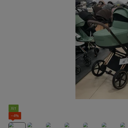
Хіт
−4%