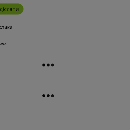
діслати
стики
bex