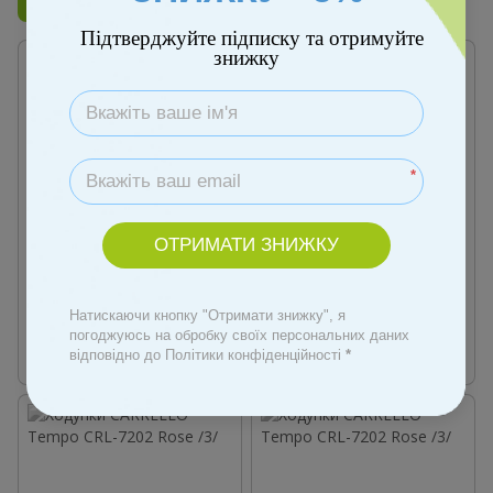
Бренд
Carrello
Підтверджуйте підписку та отримуйте
знижку
*
Безкоштовна доставка
Безкоштовна доставка
ОТРИМАТИ ЗНИЖКУ
1
1
Артикул: 00000003612
Артикул: 00000003611
Ходунки CARRELLO Amico CRL-
Ходунки CARRELLO Amico CRL-
Натискаючи кнопку "Отримати знижку", я
7201/2 Green /3/
7201/2 Azure /3/
погоджуюсь на обробку своїх персональних даних
874 грн
874 грн
відповідно до Політики конфіденційності
*