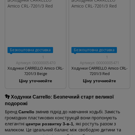
Безкоштовна доставка
Безкоштовна доставка
1
1
Артикул: 00000005470
Артикул: 00000005471
Ходунки CARRELLO Amico CRL-
Ходунки CARRELLO Amico CRL-
7201/3 Beige
7201/3 Red
Ціну уточнюйте
Ціну уточнюйте
👣 Ходунки Carrello: Безпечний старт великої
подорожі
Бренд
змінив підхід до навчання ходьбі. Замість
Carrello
громіздких пластикових конструкцій вони пропонують
елегантні
, які ростуть разом з
центри розвитку 3-в-1
малюком. Це ідеальний баланс між свободою дитини та