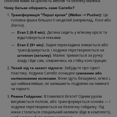
спокоєм мами за цілісність меблів та безпеку малюка.
Чому батьки обирають саме Carrello?
Це
Трансформація "Перші кроки" (Walker -> Pusher):
головна фішка більшості моделей (наприклад,
Fiore
або
Eterno
).
Дитина сидить у м'якому кріслі та
Етап 1 (6-9 міс):
відштовхується ніжками.
Задня перекладина знімається або
Етап 2 (9+ міс):
трансформується, і ходунки перетворюються на
. Малюк тримається за ручку
штовхач (каталку)
ззаду і йде сам, спираючись на стійку конструкцію.
Забудьте про гуркіт
Тихий хід та захист підлоги:
пластику. Ходунки Carrello оснащені
гумовими або
. Вони їдуть безшумно, м'яко і,
силіконовими колесами
що найважливіше, не залишають подряпин на ламінаті
чи паркеті.
Втомилися бігати? Одним рухом
Режим Гойдалки:
висуваються полози, або трансформується основа — і
ходунки перетворюються на безпечну гойдалку. Під
ніжки стелиться спеціальний килимок (йде в комплекті),