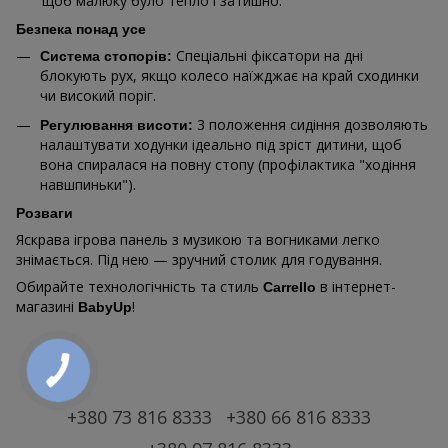
щоб малюку було тепло і затишно.
Безпека понад усе
Спеціальні фіксатори на дні
Система стопорів:
блокують рух, якщо колесо наїжджає на край сходинки
чи високий поріг.
3 положення сидіння дозволяють
Регулювання висоти:
налаштувати ходунки ідеально під зріст дитини, щоб
вона спиралася на повну стопу (профілактика "ходіння
навшпиньки").
Розваги
Яскрава ігрова панель з музикою та вогниками легко
знімається. Під нею — зручний столик для годування.
Обирайте технологічність та стиль
в інтернет-
Carrello
магазині
!
BabyUp
+380 73 816 8333
+380 66 816 8333