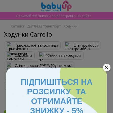
Отримай 5% знижки за реєстрацію на сайті!
Каталог
Дитячий транспорт
Ходунки
Ходунки Carrello
Трьохколісні велосипеди
Електромобілі
Самокати
Санки та аксесуари
Слінги, рюкзаки, кенгуру і вожжкі
Толокари, каталки і качалки
Ходунки
ПІДПИШІТЬСЯ НА
Велобіги
РОЗСИЛКУ ТА
ОТРИМАЙТЕ
Фільтр
За популярністю
1
ЗНИЖКУ - 5%