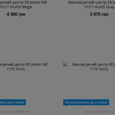
уючий центр ElCamino ME
Заколисуючий центр ElC
1077 HUGS Beige
1077 HUGS Gray
4 300 грн
3 870 грн
вна доставка
Безкоштовна доставка
Артикул: 00000007975
Артикул: 00000007973