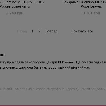
а ElCamino ME 1075 TEDDY
Гойдалка ElCamino ME 10
Рожеві лляні квіти
Rose Leaves
2 749 грн
3 381 грн
Назад
2
Вперед
Показати все
1
нні
могу приходять заколисуючі центри
. Це сучасні гаджет
El Camino
відпочинку, даруючи батькам дорогоцінний вільний час.
"білий шум" прямо зі свого смартфона через динаміки гойдалки
б центр вимкнувся сам, коли дитина засне.
з дивана.