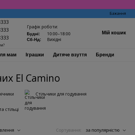
Бажання
8333
Графік роботи:
8333
Мій кошик
10:00–18:00
Будні:
8333
Вихідні
Сб-Нд:
ам?
ля мам
Іграшки
Дитяче взуття
Бренди
их El Camino
нічники
Стільчики для годування
а стільці
влення
Сортування:
за популярністю