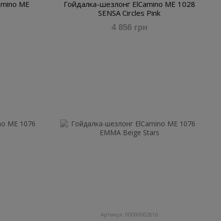
amino ME
Гойдалка-шезлонг ElCamino ME 1028
SENSA Circles Pink
4 856 грн
Артикул: 00000002816