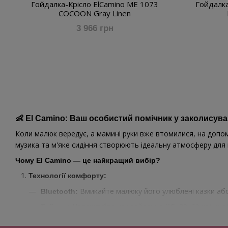
Гойдалка-Крісло ElCamino ME 1073
Гойдалк
COCOON Gray Linen
3 966 грн
👶 El Camino: Ваш особистий помічник у заколисува
Коли малюк вередує, а мамині руки вже втомилися, на допо
музика та м'яке сидіння створюють ідеальну атмосферу для 
Чому El Camino — це найкращий вибір?
Технології комфорту:
Вмикайте малюку його улюблені казки або 
Bluetooth:
Налаштуйте час гойдання (15, 30, 60 хв), що
Таймер:
Керуйте швидкістю та мелодіями, не встаючи 
Пульт: