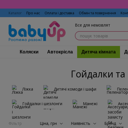
Перейти до основного контенту
Каталог
Про нас
Оплата і доставка
Обмін та повернення
Кон
Все для немовлят
Коляски
Автокрісла
Дитяча кімната
Д
Гойдалки та
Ліжка
Дитячі комоди і шафи
Пеле
Гойдалки і шезлонги
Манежі
Аксе
Фільтр
Ціна, грн
Наявність
Бренд