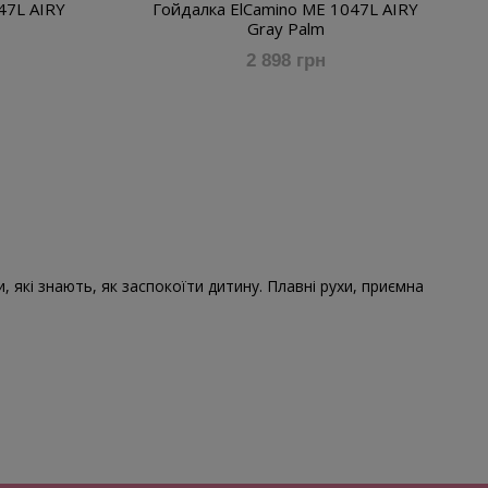
47L AIRY
Гойдалка ElCamino ME 1047L AIRY
Gray Palm
2 898 грн
и, які знають, як заспокоїти дитину. Плавні рухи, приємна
.