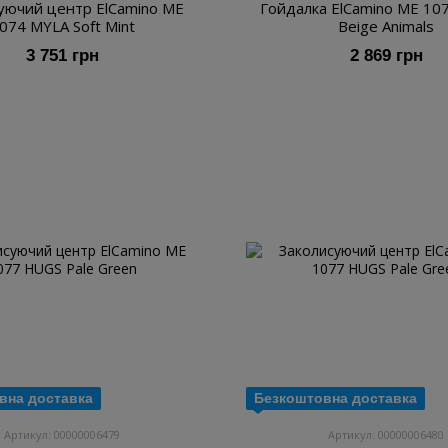
уючий центр ElCamino ME
Гойдалка ElCamino ME 10
074 MYLA Soft Mint
Beige Animals
3 751 грн
2 869 грн
вна доставка
Безкоштовна доставка
Артикул: 00000006479
Артикул: 00000006480