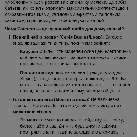
улюбленим місцем розваг та відпочинку малюка. Це вибір
батьків, які хочуть отримати максимальну комплектацію: з
яскравими іграшками, світловими ефектами та повним
захистом, і при цьому не переплачувати за "ім'я".
Чому Caretero — це ідеальний вибір для дому та дачі?
Caretero
Повний набір розваг (Серія Bugies/Loop):
знає, як зацікавити дитину, поки мама зайнята.
Більшість моделей оснащені електричним
Карусель:
мобілем з плюшевими іграшками та мерехтливими
вогниками, що розвиває зір малюка.
Унікальна функція (в моделі
Поворотне сидіння:
Bugies), що дозволяє повертати люльку на 90°. Ви
можете качати дитину як вліво-вправо, так і вперед-
назад, не переставляючи саму основу гойдалки.
Це величезна
Готовність до літа (Москітна сітка):
перевага Caretero. Багато моделей комплектуються
.
москітною сіткою
Ви можете сміливо виносити гойдалку на терасу,
балкон або в сад. Дитина буде дихати свіжим
повітрям і спати, надійно захищена від комарів та