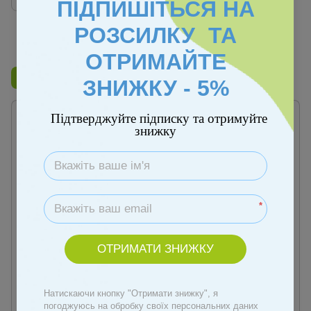
ПІДПИШІТЬСЯ НА
РОЗСИЛКУ ТА
Фільтр
За популярністю
1
ОТРИМАЙТЕ
Бренд
Caretero
ЗНИЖКУ - 5%
Підтверджуйте підписку та отримуйте
знижку
*
ОТРИМАТИ ЗНИЖКУ
Артикул: 00000001102
Артикул: 00000001103
Стільчик, шезлонг-гойдалка
Стільчик, шезлонг-гойдалка
3 в 1 Caretero Kivi Blue
3 в 1 Caretero Kivi Grey
Натискаючи кнопку "Отримати знижку", я
5 404 грн
5 404 грн
погоджуюсь на обробку своїх персональних даних