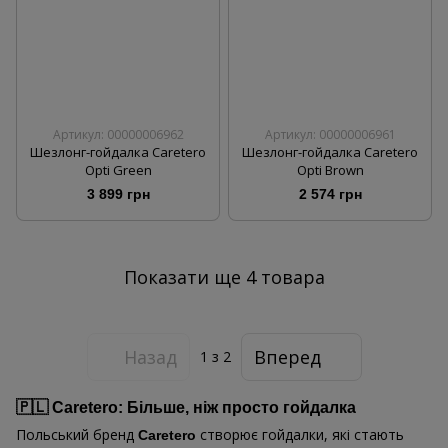
Артикул: 00000006962
Артикул: 00000006961
Шезлонг-гойдалка Caretero
Шезлонг-гойдалка Caretero
Opti Green
Opti Brown
3 899 грн
2 574 грн
Показати ще 4 товара
Назад
Вперед
1
з 2
🇵🇱 Caretero: Більше, ніж просто гойдалка
Польський бренд
створює гойдалки, які стають
Caretero