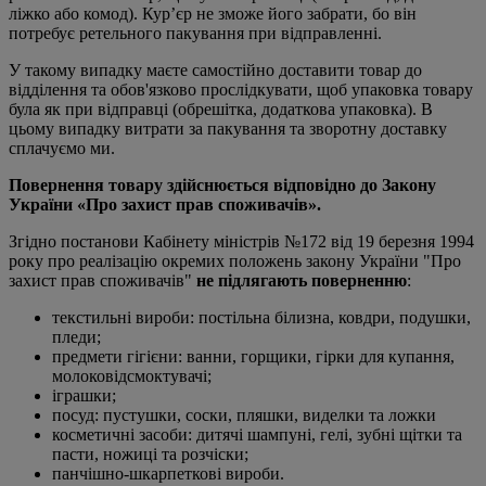
ліжко або комод). Кур’єр не зможе його забрати, бо він
потребує ретельного пакування при відправленні.
У такому випадку маєте самостійно доставити товар до
відділення та обов'язково прослідкувати, щоб упаковка товару
була як при відправці (обрешітка, додаткова упаковка). В
цьому випадку витрати за пакування та зворотну доставку
сплачуємо ми.
Повернення товару здійснюється відповідно до Закону
України «Про захист прав споживачів».
Згідно постанови Кабінету міністрів №172 від 19 березня 1994
року про реалізацію окремих положень закону України "Про
захист прав споживачів"
не підлягають поверненню
:
текстильні вироби: постільна білизна, ковдри, подушки,
пледи;
предмети гігієни: ванни, горщики, гірки для купання,
молоковідсмоктувачі;
іграшки;
посуд: пустушки, соски, пляшки, виделки та ложки
косметичні засоби: дитячі шампуні, гелі, зубні щітки та
пасти, ножиці та розчіски;
панчішно-шкарпеткові вироби.