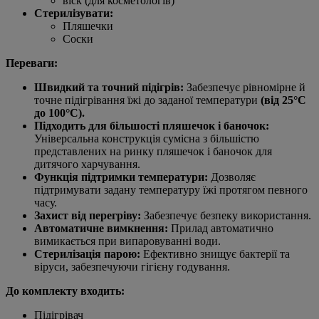
віск (для косметологів)
Стерилізувати:
Пляшечки
Соски
Переваги:
Швидкий та точний підігрів:
Забезпечує рівномірне й
точне підігрівання їжі до заданої температури
(від 25°C
до 100°C).
Підходить для більшості пляшечок і баночок:
Універсальна конструкція сумісна з більшістю
представлених на ринку пляшечок і баночок для
дитячого харчування.
Функція підтримки температури:
Дозволяє
підтримувати задану температуру їжі протягом певного
часу.
Захист від перегріву:
Забезпечує безпеку використання.
Автоматичне вимкнення:
Прилад автоматично
вимикається при випаровуванні води.
Стерилізація парою:
Ефективно знищує бактерії та
віруси, забезпечуючи гігієну годування.
До комплекту входить:
Підігрівач