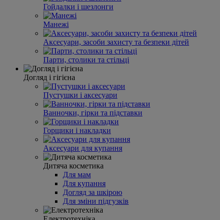
Гойдалки і шезлонги
Манежі
Аксесуари, засоби захисту та безпеки дітей
Парти, столики та стільці
Догляд і гігієна
Пустушки і аксесуари
Ванночки, гірки та підставки
Горщики і накладки
Аксесуари для купання
Дитяча косметика
Для мам
Для купання
Догляд за шкірою
Для зміни підгузків
Електротехніка