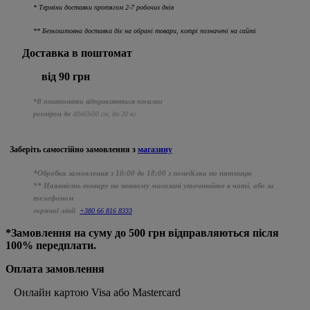
* Терміни доставки протягом 2-7 робочих днів
** Безкоштовна доставка діє на обрані товари, котрі позначені на сайті
Доставка в поштомат
від 90 грн
*В поштомати відправляються посилки
розміром до
40х60х30 см, до 20 кг
Заберіть самостійно
замовлення з
магазину
*Обробка замовлення з 10:00 до 18:00 з понеділка по пятницю
** Наявність товару на певному магазині уточнюйте в чаті, або за
телефоном
горячої лінії
+380 66 816 8333
*Замовлення на суму до 500 грн відправляються після
100% передплати.
Оплата замовлення
Онлайн картою Visa або Mastercard