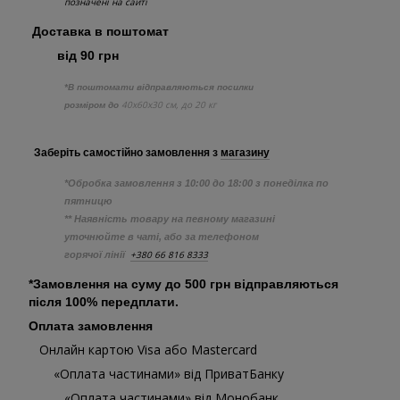
позначені на сайті
Доставка в поштомат
від 90 грн
*В поштомати відправляються посилки
40х60х30 см, до 20 кг
розміром до
Заберіть самостійно
замовлення з
магазину
*Обробка замовлення з 10:00 до 18:00 з понеділка по
пятницю
** Наявність товару на певному магазині
уточнюйте в чаті, або за телефоном
+380 66 816 8333
горячої лінії
*Замовлення на суму до 500 грн відправляються
після 100% передплати.
Оплата замовлення
Онлайн картою Visa або Mastercard
«Оплата частинами» від ПриватБанку
«Оплата частинами» від Монобанк