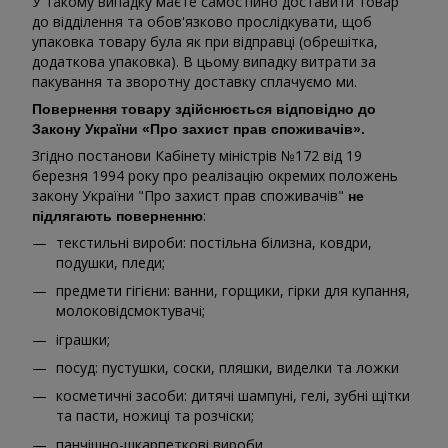
У такому випадку маєте самостійно доставити товар
до відділення та обов'язково прослідкувати, щоб
упаковка товару була як при відправці (обрешітка,
додаткова упаковка). В цьому випадку витрати за
пакування та зворотну доставку сплачуємо ми.
Повернення товару здійснюється відповідно до
Закону України «Про захист прав споживачів».
Згідно постанови Кабінету міністрів №172 від 19
березня 1994 року про реалізацію окремих положень
закону України "Про захист прав споживачів"
не
:
підлягають поверненню
текстильні вироби: постільна білизна, ковдри,
подушки, пледи;
предмети гігієни: ванни, горщики, гірки для купання,
молоковідсмоктувачі;
іграшки;
посуд: пустушки, соски, пляшки, виделки та ложки
косметичні засоби: дитячі шампуні, гелі, зубні щітки
та пасти, ножиці та розчіски;
панчішно-шкарпеткові вироби.