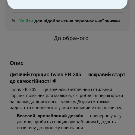
Замовити швидко
Увійти
для відображення персональної знижки
%
До обраного
Опис
Дитячий горщик Twins EB-305 — яскравий старт
до самостійності 🌟
Twins EB-305 — це зручний, безпечний і стильний
горщик-помічник для малюків, які роблять перші кроки
на шляху до дорослого туалету. Додайте трішки
радості та впевненості у цей важливий етап розвитку.
— приверне увагу
Веселий, привабливий дизайн
дитини, зробить горщик привабливим і додасть
позитиву до процесу привчання.