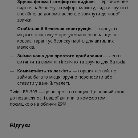
— ергономічне
Зручна форма і комфортне сидіння
сидіння забезпечує комфорт малюку, сидіти зручно і
спокійно; це допомагає легше звикнути до нової
звички.
— корпус із
Стабільна й безпечна конструкція
міцного пластику + прогумована основа, що не
ковзає, гарантує безпеку навіть для активних
малюків.
— легко
Знімна чаша для простого прибирання
витягти та вимити, гігієнічно та зручно для батьків.
— горщик легкий, не
Компактність та легкість
займає багато місця, зручно переносити або
ставити у ванній/туалеті.
Twins EB-305 — це не просто горщик. Це перший крок
до незалежності вашої дитини, з комфортом і
посмішкою на обличчі 🧸💛
Відгуки