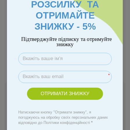
РОЗСИЛКУ ТА
ОТРИМАЙТЕ
ЗНИЖКУ - 5%
−40%
Підтверджуйте підписку та отримуйте
знижку
Колір
*
В наявності
ОТРИМАТИ ЗНИЖКУ
590 грн
990 грн
Натискаючи кнопку "Отримати знижку", я
Купити
погоджуюсь на обробку своїх персональних даних
відповідно до Політики конфіденційності
*