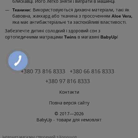
блискавці. Його легко зняти і випрати в машинці.
Використовуються дихаючі матеріали, такі як
Тканини:
бавовна, жаккард або тканина з просоченням
,
Aloe Vera
яка має антибактеріальні та заспокійливі властивості.
Забезпечте дитині солодкий і здоровий сон з
ортопедичними матрацами
в магазині
!
Twins
BabyUp
+380 73 816 8333
+380 66 816 8333
+380 97 816 8333
Контакти
Повна версія сайту
© 2017—2026
BabyUp -
товари для немовлят
Інтернет-магазин створений з Хорошоп