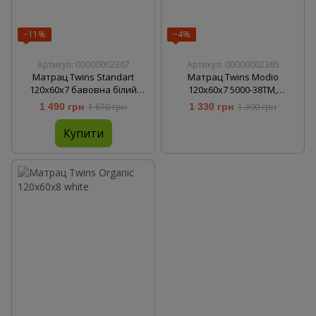
−11%
−4%
Артикул: 00000002367
Артикул: 00000002365
Матрац Twins Standart
Матрац Twins Modio
120x60x7 бавовна білий
120x60x7 5000-38TM,
5000-23TSBB, white, білий
multicolor, мультиколір
1 490 грн
1 670 грн
1 330 грн
1 390 грн
Купити