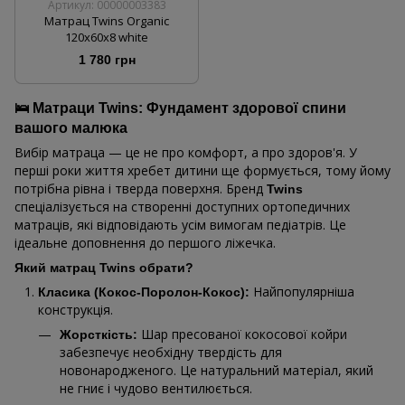
Артикул: 00000003383
Матрац Twins Organic
120х60х8 white
1 780 грн
🛌 Матраци Twins: Фундамент здорової спини
вашого малюка
Вибір матраца — це не про комфорт, а про здоров'я. У
перші роки життя хребет дитини ще формується, тому йому
потрібна рівна і тверда поверхня. Бренд
Twins
спеціалізується на створенні доступних ортопедичних
матраців, які відповідають усім вимогам педіатрів. Це
ідеальне доповнення до першого ліжечка.
Який матрац Twins обрати?
Найпопулярніша
Класика (Кокос-Поролон-Кокос):
конструкція.
Шар пресованої кокосової койри
Жорсткість:
забезпечує необхідну твердість для
новонародженого. Це натуральний матеріал, який
не гниє і чудово вентилюється.