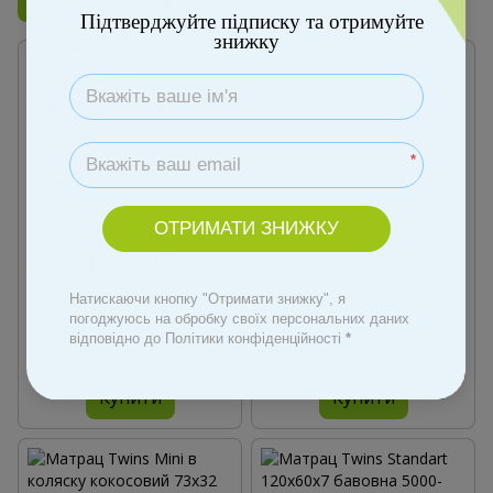
Бренд
Twins
Підтверджуйте підписку та отримуйте
знижку
*
Хіт
ОТРИМАТИ ЗНИЖКУ
−7%
−12%
2
Артикул: 00000002361
Артикул: 00000002363
Натискаючи кнопку "Отримати знижку", я
Матрац Twins
Матрац Twins Lux 120х60х10,
погоджуюсь на обробку своїх персональних даних
Flamingo120x60x10 5000-34TF,
білий
відповідно до Політики конфіденційності
*
multicolor, мультиколір
1 790 грн
1 925 грн
1 960 грн
2 235 грн
Купити
Купити