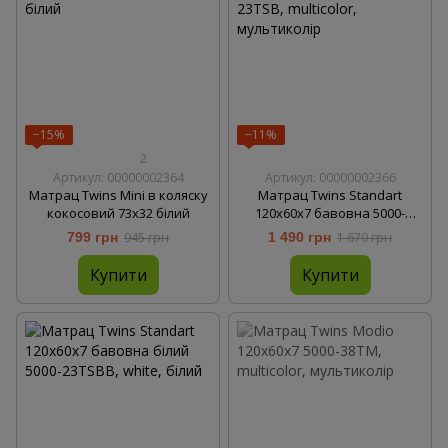
−15%
−11%
2
Артикул: 00000002364
Артикул: 00000002366
Матрац Twins Mini в коляску
Матрац Twins Standart
кокосовий 73х32 білий
120x60x7 бавовна 5000-
23TSB, multicolor,
799 грн
945 грн
1 490 грн
1 670 грн
мультиколір
Купити
Купити