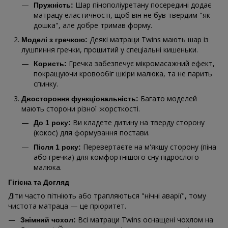
Шар пінополіуретану посередині додає
Пружність:
матрацу еластичності, щоб він не був твердим "як
дошка", але добре тримав форму.
Деякі матраци Twins мають шар із
Моделі з гречкою:
лушпиння гречки, прошитий у спеціальні кишеньки.
Гречка забезпечує мікромасажний ефект,
Користь:
покращуючи кровообіг шкіри малюка, та не парить
спинку.
Багато моделей
Двостороння функціональність:
мають сторони різної жорсткості.
Ви кладете дитину на тверду сторону
До 1 року:
(кокос) для формування постави.
Перевертаєте на м'якшу сторону (піна
Після 1 року:
або гречка) для комфортнішого сну підрослого
малюка.
Гігієна та Догляд
Діти часто пітніють або трапляються "нічні аварії", тому
чистота матраца — це пріоритет.
Всі матраци Twins оснащені чохлом на
Знімний чохол: